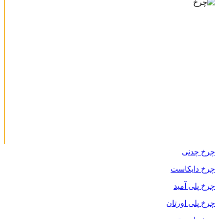
چرخ چدنی
چرخ دایکاست
چرخ پلی آمید
چرخ پلی اورتان