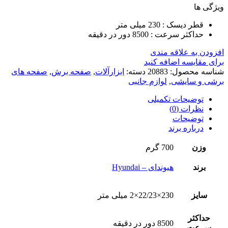
ویژگی ها
قطر دیسک : 230 میلی متر
حداکثر سرعت : 8500 دور در دقیقه
افزودن به علاقه مندی
برای مقایسه اضافه کنید
شناسه محصول:
20883
دسته:
ابزارآلات
,
صفحه برش
,
صفحه های
برشی و سایشی
,
لوازم جانبی
توضیحات تکمیلی
نظرات (0)
توضیحات
درباره برند
وزن
700 گرم
برند
هیوندای – Hyundai
سایز
230×22/23×2 میلی متر
حداکثر
8500 دور در دقیقه
سرعت