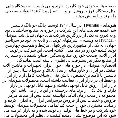
صفحه ها به خودی خود کاربرد ندارند و می بایست به دستگاه هایی
مثل دستگاه فرز ، پروفیل بر و … اتصال پیدا کنند تا بتوانند سطحی
را ببرند و یا سایش بدهند .
هیوندای - Hyundai
در سال 1947 توسط چانگ جو یانگ تاسیس
شد.عمده فعالیت های این شرکت در حوزه ی صنایع ساختمانی بود
و به تدریج به یکی از بزرگترین شرکت های جهان تبدیل شد. هیوندای
- Hyundai به وسیله ی شرکتهای تولیدی و تابعه ی خود در سرتاسر
جهان ، به یکی از مشهورترین شرکتهای مرتبط و همچنین چهارمین
تولید کننده خودرو در دنیا مبدل گشته است. این شرکت در تولید
ابزار آلات، صنعت خودرو، صنایع سنگین، صنایع شیمیایی و بسیاری
از صنایع دیگر نیز پیشرفت بی نظیری داشته است نمایندگی
انحصاری هیوندای در حوزه هایی چون ابزار ، تجهیزات و ماشین آلات
صنعتی در ایران و خاورمیانه از سال 2010 و حدودا 5 سال پس از
تأسیس با تاکید بر تخصص ، دانش فنی ، شناخت کامل از بازار ایران
و حفظ آن در بازار ایران فعالیت داشته است. محصولات هیوندای در
بازار ایران رونق قابل توجهی داشته و سهم قابل توجهی در بازار
دارند و اینک یکی از برند های برجسته در این بازار می باشد. این
مجموعه در مدت زمان اندکی توانسته است بیش از صد ها مرکز
فروش و خدمات پس از فروش درسراسر ایران راه اندازی کرده و
رضایت مشتریان خود را جلب کند تمامی محصولات هیوندای توسط
خود شرکت و در خط های تولید آن، تولید شده و به بازار عرضه می
شود که این موضوع نشان دهنده کیفیت بی نظیر این محصولات می