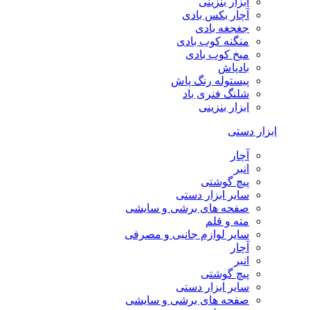
ابزار بنزینی
آچار بکس بادی
جغجغه بادی
منگنه کوب بادی
میخ کوب بادی
بادپاش
پیستوله رنگ پاش
شلنگ فنری باد
ابزار بنزینی
ابزار دستی
آچار
انبر
پیچ گوشتی
سایر ابزار دستی
صفحه های برشی و سایشی
مته و قلم
سایر لوازم جانبی و مصرفی
آچار
انبر
پیچ گوشتی
سایر ابزار دستی
صفحه های برشی و سایشی