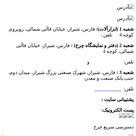
شعبه 1 (ابزارآلات):
فارس، شیراز، خیابان قاآنی شمالی، روبروی
کوچه 4 تلفن :
07137385162
شعبه 2 (دفتر و نمایشگاه چرخ) :
فارس، شیراز، خیابان قاآنی
شمالی، کوچه 4
تلفن:
07132349472
و
07132332354
شعبه 3 :
فارس، شیراز، شهرک صنعتی بزرگ شیراز، میدان دوم،
جنب بانک صنعت و معدن
تلفن:
09025506188
پشتیبانی سایت :
09390612819
پست الکترونیک:
info@charkhabzar.com
دسترسی سریع چرخ