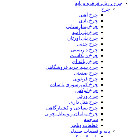
چرخ ، ریل، قرقره و پایه
چرخ
چرخ آهنی
چرخ بادی
چرخ بیمارستانی
چرخ پلی آمید
چرخ پلی اورتان
چرخ چدنی
چرخ داربستی
چرخ دایکاست
چرخ زباله ای
چرخ سبد خرید فروشگاهی
چرخ صنعتی
چرخ فرغونی
چرخ کمپرسوری یا ساده
چرخ لوکس
چرخ ورقی
چرخ هتل داری
چرخ نساجی و کشتارگاهی
چرخ مبلمان و وسایل چوبی
ساچمه
قطعات ویلچر
پایه و قطعات صندلی
پایه پلاستیکی