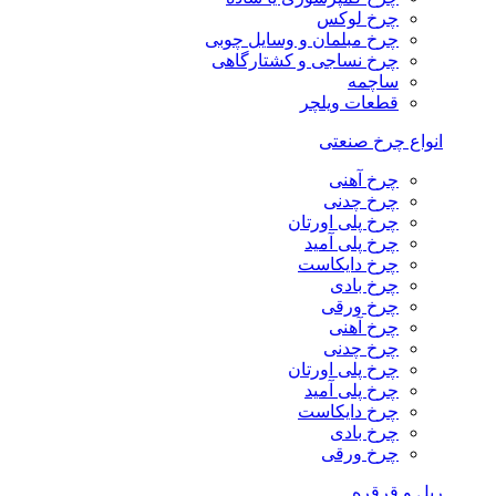
چرخ لوکس
چرخ مبلمان و وسایل چوبی
چرخ نساجی و کشتارگاهی
ساچمه
قطعات ویلچر
انواع چرخ صنعتی
چرخ آهنی
چرخ چدنی
چرخ پلی اورتان
چرخ پلی آمید
چرخ دایکاست
چرخ بادی
چرخ ورقی
چرخ آهنی
چرخ چدنی
چرخ پلی اورتان
چرخ پلی آمید
چرخ دایکاست
چرخ بادی
چرخ ورقی
ریل و قرقره