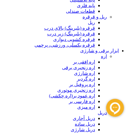
پایه فلزی
قطعات صندلی
ریل و قرقره
ریل
قرقره (بلبرینگ) بالای درب
قرقره (بلبرینگ) زیر درب
قرقره کشویی دیواری
قرقره بکسلی، ورزشی، پرچمی
ابزار برقی و شارژی
اره
اره افقی بر
اره زنجیری برقی
اره شارژی
اره گردبر
اره پروفیل بر
اره زنجیری موتوری
اره عمود بر(اره چکشی)
اره فارسی بر
اره میزی
دریل
دریل آچاری
دریل ساده
دریل شارژی