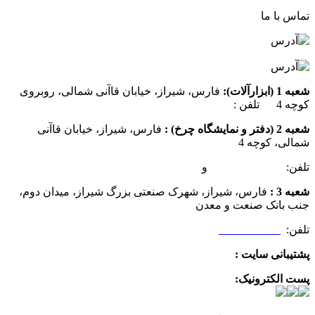
تماس با ما
شعبه 1 (ابزارآلات):
فارس، شیراز، خیابان قاآنی شمالی، روبروی
کوچه 4 تلفن :
07137385162
شعبه 2 (دفتر و نمایشگاه چرخ) :
فارس، شیراز، خیابان قاآنی
شمالی، کوچه 4
تلفن:
07132349472
و
07132332354
شعبه 3 :
فارس، شیراز، شهرک صنعتی بزرگ شیراز، میدان دوم،
جنب بانک صنعت و معدن
تلفن:
09025506188
پشتیبانی سایت :
09390612819
پست الکترونیک:
info@charkhabzar.com