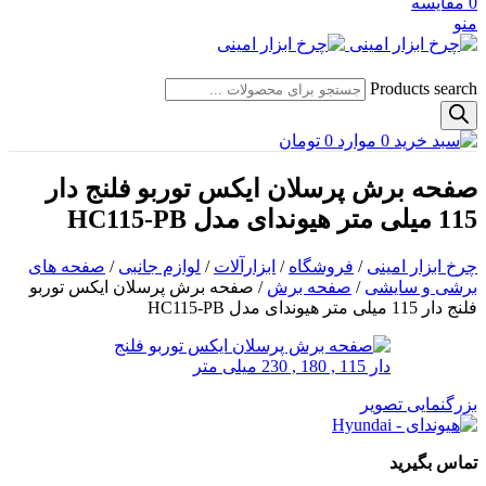
0
مقایسه
منو
Products search
0
موارد
0
تومان
صفحه برش پرسلان ایکس توربو فلنج دار
115 میلی متر هیوندای مدل HC115-PB
چرخ ابزار امینی
/
فروشگاه
/
ابزارآلات
/
لوازم جانبی
/
صفحه های
برشی و سایشی
/
صفحه برش
/
صفحه برش پرسلان ایکس توربو
فلنج دار 115 میلی متر هیوندای مدل HC115-PB
بزرگنمایی تصویر
تماس بگیرید