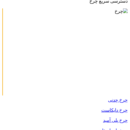
دسترسی سریع چرخ
چرخ چدنی
چرخ دایکاست
چرخ پلی آمید