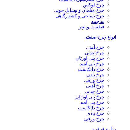
چرخ لوکس
چرخ مبلمان و وسایل چوبی
چرخ نساجی و کشتارگاهی
ساچمه
قطعات ویلچر
انواع چرخ صنعتی
چرخ آهنی
چرخ چدنی
چرخ پلی اورتان
چرخ پلی آمید
چرخ دایکاست
چرخ بادی
چرخ ورقی
چرخ آهنی
چرخ چدنی
چرخ پلی اورتان
چرخ پلی آمید
چرخ دایکاست
چرخ بادی
چرخ ورقی
ریل و قرقره