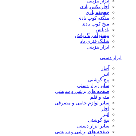
ابزار بنزینی
آچار بکس بادی
جغجغه بادی
منگنه کوب بادی
میخ کوب بادی
بادپاش
پیستوله رنگ پاش
شلنگ فنری باد
ابزار بنزینی
ابزار دستی
آچار
انبر
پیچ گوشتی
سایر ابزار دستی
صفحه های برشی و سایشی
مته و قلم
سایر لوازم جانبی و مصرفی
آچار
انبر
پیچ گوشتی
سایر ابزار دستی
صفحه های برشی و سایشی