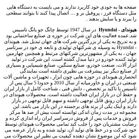
صفحه ها به خودی خود کاربرد ندارند و می بایست به دستگاه هایی
مثل دستگاه فرز ، پروفیل بر و … اتصال پیدا کنند تا بتوانند سطحی
را ببرند و یا سایش بدهند .
هیوندای - Hyundai
در سال 1947 توسط چانگ جو یانگ تاسیس
شد.عمده فعالیت های این شرکت در حوزه ی صنایع ساختمانی بود
و به تدریج به یکی از بزرگترین شرکت های جهان تبدیل شد. هیوندای
- Hyundai به وسیله ی شرکتهای تولیدی و تابعه ی خود در سرتاسر
جهان ، به یکی از مشهورترین شرکتهای مرتبط و همچنین چهارمین
تولید کننده خودرو در دنیا مبدل گشته است. این شرکت در تولید
ابزار آلات، صنعت خودرو، صنایع سنگین، صنایع شیمیایی و بسیاری
از صنایع دیگر نیز پیشرفت بی نظیری داشته است نمایندگی
انحصاری هیوندای در حوزه هایی چون ابزار ، تجهیزات و ماشین آلات
صنعتی در ایران و خاورمیانه از سال 2010 و حدودا 5 سال پس از
تأسیس با تاکید بر تخصص ، دانش فنی ، شناخت کامل از بازار ایران
و حفظ آن در بازار ایران فعالیت داشته است. محصولات هیوندای در
بازار ایران رونق قابل توجهی داشته و سهم قابل توجهی در بازار
دارند و اینک یکی از برند های برجسته در این بازار می باشد. این
مجموعه در مدت زمان اندکی توانسته است بیش از صد ها مرکز
فروش و خدمات پس از فروش درسراسر ایران راه اندازی کرده و
رضایت مشتریان خود را جلب کند تمامی محصولات هیوندای توسط
خود شرکت و در خط های تولید آن، تولید شده و به بازار عرضه می
شود که این موضوع نشان دهنده کیفیت بی نظیر این محصولات می