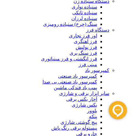
دستگاه سنباده زن
سنباده نواری
سنباده تانکی
سنباده لرزان
سنگ (چرخ) سنباده رومیزی
دستگاه فرز
اور فرز نجاری
فرز آهنگری
فرز پولیش
فرز سنگ بری
فرز انگشتی و فرز مینیاتوری
مینی فرز
کمپرسور باد
کمپرسور باد صنعتی
کمپرسور باد صنعتی بی صدا
پمپ باد فندکی ماشین
سایر ابزار برقی و شارژی
آچار بکس برقی
بکس شارژی
بلوور
پنکه
پیچ گوشتی شارژی
پیستوله برقی رنگ پاش
جارو برقی