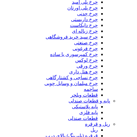
چرخ پلی آمید
چرخ پلی اورتان
چرخ چدنی
چرخ داربستی
چرخ دایکاست
چرخ زباله ای
چرخ سبد خرید فروشگاهی
چرخ صنعتی
چرخ فرغونی
چرخ کمپرسوری یا ساده
چرخ لوکس
چرخ ورقی
چرخ هتل داری
چرخ نساجی و کشتارگاهی
چرخ مبلمان و وسایل چوبی
ساچمه
قطعات ویلچر
پایه و قطعات صندلی
پایه پلاستیکی
پایه فلزی
قطعات صندلی
ریل و قرقره
ریل
قرقره (بلبرینگ) بالای درب