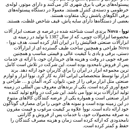
پیستوله‌های برقی با برق شهری کار می‌کنند و دارای موتور، لوله‌ی
خرطومی و دسته‌ی کنترل هستند. معمولا در دستگاه پیستوله‌های
برقی الگوهای پاشش رنگ متفاوت هستند.
بعضی از دستگاه‌ها دارای سایه پاش، قیف شاخص غلظت، هستند.
نووا - Nova
برندی است شناخته شده درعرصه ی صنعت ابزار آلات
مخصوصا ابزارآلات چوبی، که از سال 1387 با تولید در زمینه ی
ابزارآلات صنعتی فعالیتش را در ایران آغاز کرده است. هدف نووا -
Nova طراحی و همچنین ساخت طیف گسترده ای از ابزارآلات
دستی، برقی و بادی با کیفیت عالی و قیمتی مناسب و همچنین
صرفه جویی در وقت و هزینه های خریداران خود، با ارائه ی خدمات
پس از فروش نامحدود بوده است. این شرکت در تلاش است کامل
ترین مجموعه ابزار در ایران را برای کاربران خود ارائه دهد. برند
ابزار نوا توسط متخصصانی ایرانی آغاز به کار کرد. نووا ابزار و لوازم
صنعتی مثل ابزار برقی را از چین، تایوان، کره، آلمان و … طراحی و
جمع آوری کرده است. یکی از برندهای معروف بین المللی در زمینه
تولید ابزارآلات برند نووا می باشد. این شرکت در واقع تولید کننده
ابزار صنعتی است و همواره یکی از عرضه کنندگان کالاهای متنوع
در این زمینه بوده است و نمونه های خوبی را برای مصارف گوناگون
خود ارائه داده است. نووا علاوه بر کیفیت مرغوب و قیمت مقرون
به صرفه محصولات خود، با خدمات پس از فروش و گارانتی
نامحدودی که ارائه کرده است زمان و هزینه مصرف کنندگان را
حفظ و کمتر کرده است.