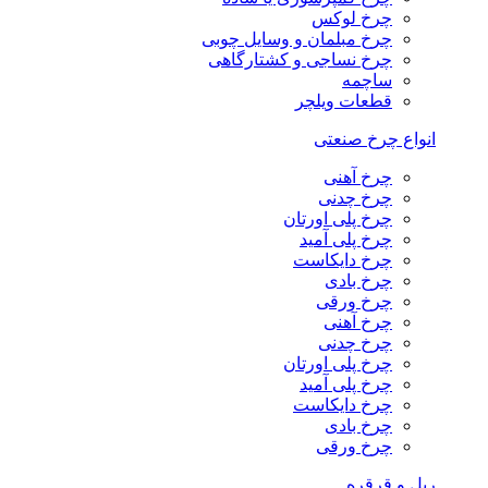
چرخ لوکس
چرخ مبلمان و وسایل چوبی
چرخ نساجی و کشتارگاهی
ساچمه
قطعات ویلچر
انواع چرخ صنعتی
چرخ آهنی
چرخ چدنی
چرخ پلی اورتان
چرخ پلی آمید
چرخ دایکاست
چرخ بادی
چرخ ورقی
چرخ آهنی
چرخ چدنی
چرخ پلی اورتان
چرخ پلی آمید
چرخ دایکاست
چرخ بادی
چرخ ورقی
ریل و قرقره