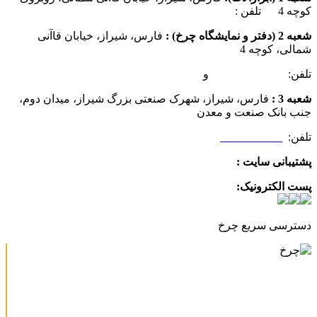
کوچه 4 تلفن :
07137385162
شعبه 2 (دفتر و نمایشگاه چرخ) :
فارس، شیراز، خیابان قاآنی
شمالی، کوچه 4
تلفن:
07132349472
و
07132332354
شعبه 3 :
فارس، شیراز، شهرک صنعتی بزرگ شیراز، میدان دوم،
جنب بانک صنعت و معدن
تلفن:
09025506188
پشتیبانی سایت :
09390612819
پست الکترونیک:
info@charkhabzar.com
دسترسی سریع چرخ