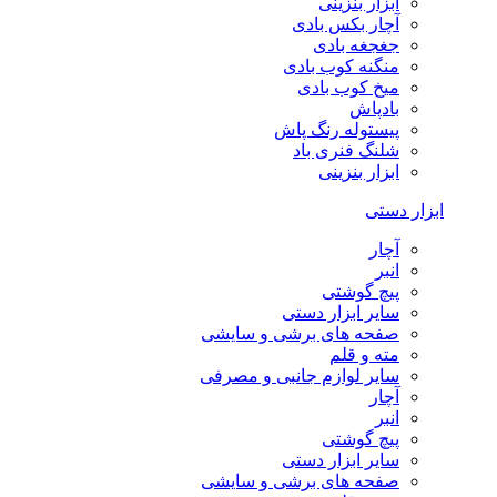
ابزار بنزینی
آچار بکس بادی
جغجغه بادی
منگنه کوب بادی
میخ کوب بادی
بادپاش
پیستوله رنگ پاش
شلنگ فنری باد
ابزار بنزینی
ابزار دستی
آچار
انبر
پیچ گوشتی
سایر ابزار دستی
صفحه های برشی و سایشی
مته و قلم
سایر لوازم جانبی و مصرفی
آچار
انبر
پیچ گوشتی
سایر ابزار دستی
صفحه های برشی و سایشی