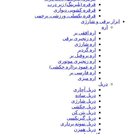
قرقره (بلبرینگ) زیر درب
قرقره کشویی دیواری
قرقره بکسلی، ورزشی، پرچمی
ابزار برقی و شارژی
اره
اره افقی بر
اره زنجیری برقی
اره شارژی
اره گردبر
اره پروفیل بر
اره زنجیری موتوری
اره عمود بر(اره چکشی)
اره فارسی بر
اره میزی
دریل
دریل آچاری
دریل ساده
دریل شارژی
دریل چکشی
دریل بتن کن
دریل گیربکسی
دریل نمونه برداری
دریل همزن