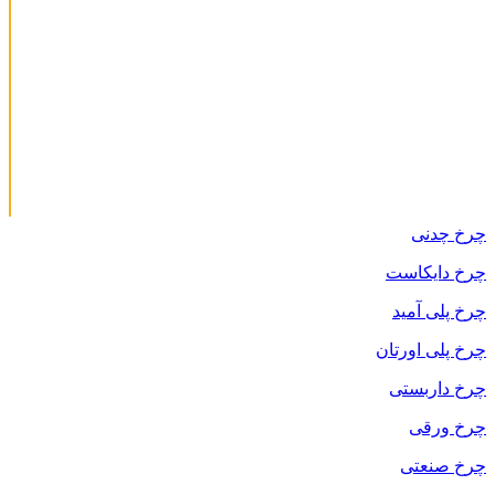
چرخ چدنی
چرخ دایکاست
چرخ پلی آمید
چرخ پلی اورتان
چرخ داربستی
چرخ ورقی
چرخ صنعتی