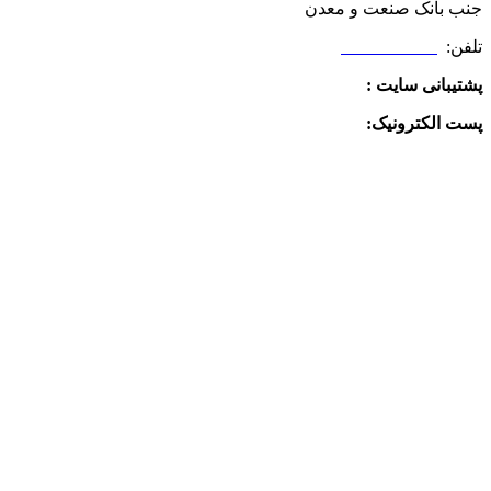
جنب بانک صنعت و معدن
تلفن:
09025506188
پشتیبانی سایت :
09390612819
پست الکترونیک:
info@charkhabzar.com