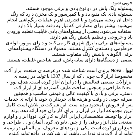
جویی شود.
پیستوله رنگ پاش در دو نوع بادی و برقی موجود هستند.
پیستوله بادی یک منبع باد و یا کمپرسور و یک مخزن دارد که رنگ
داخل آن ریخته می‌شود و با فشردن اهرم عملیات رنگ‌پاشی انجام
می‌شود. بیشتر برای مصارفی که نیاز به دقت بسیار بالا دارد
استفاده می‌شود. بعضی از پیستوله‌های بادی قابلیت تنظیم ورودی
باد و خروجی و تنظیم پاشش رنگ هم دارند.
پیستوله‌های برقی با برق شهری کار می‌کنند و دارای موتور، لوله‌ی
خرطومی و دسته‌ی کنترل هستند. معمولا در دستگاه پیستوله‌های
برقی الگوهای پاشش رنگ متفاوت هستند.
بعضی از دستگاه‌ها دارای سایه پاش، قیف شاخص غلظت، هستند.
نووا - Nova
برندی است شناخته شده درعرصه ی صنعت ابزار آلات
مخصوصا ابزارآلات چوبی، که از سال 1387 با تولید در زمینه ی
ابزارآلات صنعتی فعالیتش را در ایران آغاز کرده است. هدف نووا -
Nova طراحی و همچنین ساخت طیف گسترده ای از ابزارآلات
دستی، برقی و بادی با کیفیت عالی و قیمتی مناسب و همچنین
صرفه جویی در وقت و هزینه های خریداران خود، با ارائه ی خدمات
پس از فروش نامحدود بوده است. این شرکت در تلاش است کامل
ترین مجموعه ابزار در ایران را برای کاربران خود ارائه دهد. برند
ابزار نوا توسط متخصصانی ایرانی آغاز به کار کرد. نووا ابزار و لوازم
صنعتی مثل ابزار برقی را از چین، تایوان، کره، آلمان و … طراحی و
جمع آوری کرده است. یکی از برندهای معروف بین المللی در زمینه
تولید ابزارآلات برند نووا می باشد. این شرکت در واقع تولید کننده