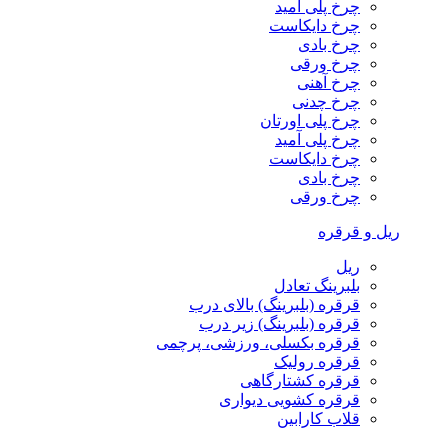
چرخ پلی آمید
چرخ دایکاست
چرخ بادی
چرخ ورقی
چرخ آهنی
چرخ چدنی
چرخ پلی اورتان
چرخ پلی آمید
چرخ دایکاست
چرخ بادی
چرخ ورقی
ریل و قرقره
ریل
بلبرینگ تعادل
قرقره (بلبرینگ) بالای درب
قرقره (بلبرینگ) زیر درب
قرقره بکسلی، ورزشی، پرچمی
قرقره رولیک
قرقره کشتارگاهی
قرقره کشویی دیواری
قلاب کارابین