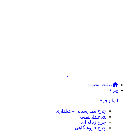
صفحه نخست
چرخ
انواع چرخ
چرخ بیمارستانی – هتلداری
چرخ داربستی
چرخ زباله ای
چرخ فروشگاهی