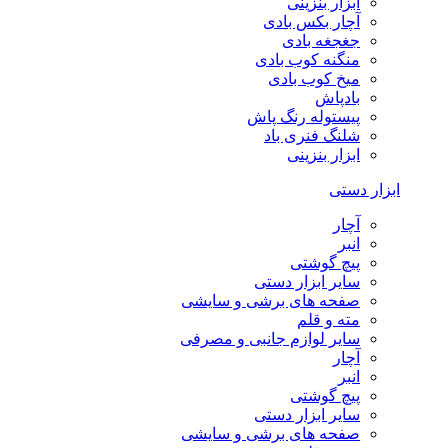
ابزار بنزینی
آچار بکس بادی
جغجغه بادی
منگنه کوب بادی
میخ کوب بادی
بادپاش
پیستوله رنگ پاش
شلنگ فنری باد
ابزار بنزینی
ابزار دستی
آچار
انبر
پیچ گوشتی
سایر ابزار دستی
صفحه های برشی و سایشی
مته و قلم
سایر لوازم جانبی و مصرفی
آچار
انبر
پیچ گوشتی
سایر ابزار دستی
صفحه های برشی و سایشی