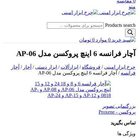
0
مقایسه
منو
Products search
0
موارد
0
تومان
آچار فرانسه 6 اینچ پروکسن مدل AP-06
چرخ ابزار امینی
/
فروشگاه
/
ابزارآلات
/
ابزار دستی
/
آچار
/
آچار
فرانسه
/
آچار فرانسه 6 اینچ پروکسن مدل AP-06
بزرگنمایی تصویر
پروکسن - Proxene
تماس بگیرید
ویژگی ها