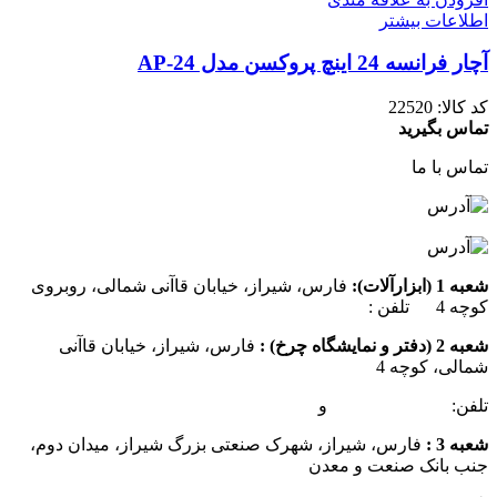
اطلاعات بیشتر
آچار فرانسه 24 اینچ پروکسن مدل AP-24
کد کالا:
22520
تماس بگیرید
تماس با ما
شعبه 1 (ابزارآلات):
فارس، شیراز، خیابان قاآنی شمالی، روبروی
کوچه 4 تلفن :
07137385162
شعبه 2 (دفتر و نمایشگاه چرخ) :
فارس، شیراز، خیابان قاآنی
شمالی، کوچه 4
تلفن:
07132349472
و
07132332354
شعبه 3 :
فارس، شیراز، شهرک صنعتی بزرگ شیراز، میدان دوم،
جنب بانک صنعت و معدن