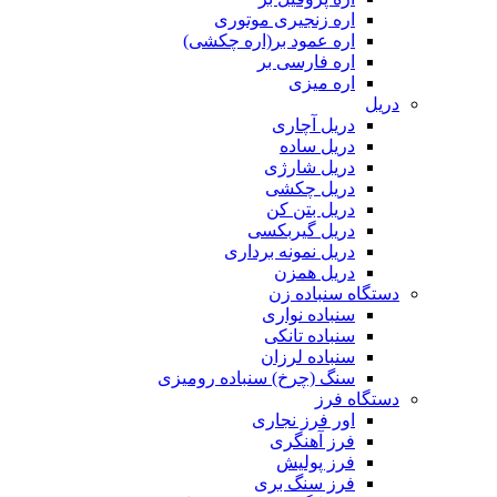
اره زنجیری موتوری
اره عمود بر(اره چکشی)
اره فارسی بر
اره میزی
دریل
دریل آچاری
دریل ساده
دریل شارژی
دریل چکشی
دریل بتن کن
دریل گیربکسی
دریل نمونه برداری
دریل همزن
دستگاه سنباده زن
سنباده نواری
سنباده تانکی
سنباده لرزان
سنگ (چرخ) سنباده رومیزی
دستگاه فرز
اور فرز نجاری
فرز آهنگری
فرز پولیش
فرز سنگ بری