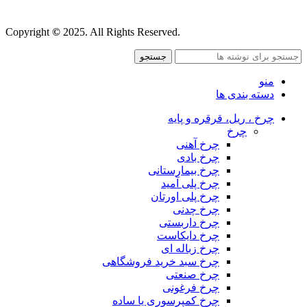
قوانین و مقررات
Copyright
©
2025. All Rights Reserved.
جستجو
منو
دسته بندی ها
چرخ ، ریل، قرقره و پایه
چرخ
چرخ آهنی
چرخ بادی
چرخ بیمارستانی
چرخ پلی آمید
چرخ پلی اورتان
چرخ چدنی
چرخ داربستی
چرخ دایکاست
چرخ زباله ای
چرخ سبد خرید فروشگاهی
چرخ صنعتی
چرخ فرغونی
چرخ کمپرسوری یا ساده