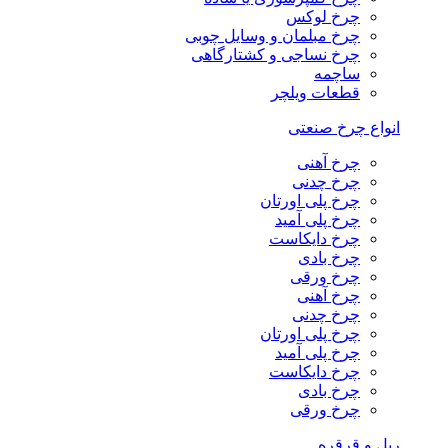
چرخ لوکس
چرخ مبلمان و وسایل چوبی
چرخ نساجی و کشتارگاهی
ساچمه
قطعات ویلچر
انواع چرخ صنعتی
چرخ آهنی
چرخ چدنی
چرخ پلی اورتان
چرخ پلی آمید
چرخ دایکاست
چرخ بادی
چرخ ورقی
چرخ آهنی
چرخ چدنی
چرخ پلی اورتان
چرخ پلی آمید
چرخ دایکاست
چرخ بادی
چرخ ورقی
ریل و قرقره