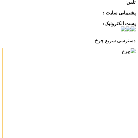
تلفن:
09025506188
پشتیبانی سایت :
09390612819
پست الکترونیک:
info@charkhabzar.com
دسترسی سریع چرخ