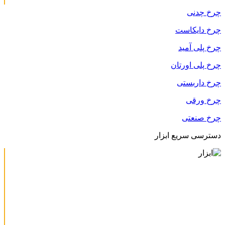
چرخ چدنی
چرخ دایکاست
چرخ پلی آمید
چرخ پلی اورتان
چرخ داربستی
چرخ ورقی
چرخ صنعتی
دسترسی سریع ابزار