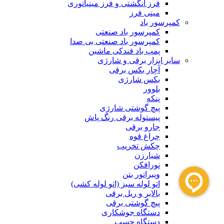
فرز انگشتی و فرز مینیاتوری
مینی فرز
کمپرسور باد
کمپرسور باد صنعتی
کمپرسور باد صنعتی بی صدا
پمپ باد فندکی ماشین
سایر ابزار برقی و شارژی
آچار بکس برقی
بکس شارژی
بلوور
پنکه
پیچ گوشتی شارژی
پیستوله برقی رنگ پاش
جارو برقی
چراغ قوه
چکش تخریب
شیارزن
نورافکن
ویبراتور بتن
اتو لوله سبز (اتو لوله کشی)
بالابر و ریل برقی
پیچ گوشتی برقی
دستگاه جوشکاری
دستگاه چسب