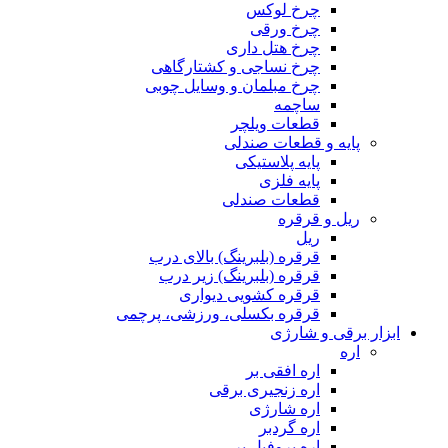
چرخ لوکس
چرخ ورقی
چرخ هتل داری
چرخ نساجی و کشتارگاهی
چرخ مبلمان و وسایل چوبی
ساچمه
قطعات ویلچر
پایه و قطعات صندلی
پایه پلاستیکی
پایه فلزی
قطعات صندلی
ریل و قرقره
ریل
قرقره (بلبرینگ) بالای درب
قرقره (بلبرینگ) زیر درب
قرقره کشویی دیواری
قرقره بکسلی، ورزشی، پرچمی
ابزار برقی و شارژی
اره
اره افقی بر
اره زنجیری برقی
اره شارژی
اره گردبر
اره پروفیل بر