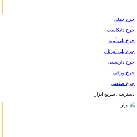
چرخ چدنی
چرخ دایکاست
چرخ پلی آمید
چرخ پلی اورتان
چرخ داربستی
چرخ ورقی
چرخ صنعتی
دسترسی سریع ابزار