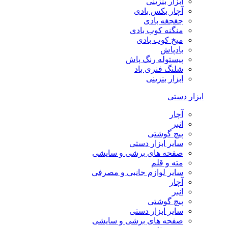
ابزار بنزینی
آچار بکس بادی
جغجغه بادی
منگنه کوب بادی
میخ کوب بادی
بادپاش
پیستوله رنگ پاش
شلنگ فنری باد
ابزار بنزینی
ابزار دستی
آچار
انبر
پیچ گوشتی
سایر ابزار دستی
صفحه های برشی و سایشی
مته و قلم
سایر لوازم جانبی و مصرفی
آچار
انبر
پیچ گوشتی
سایر ابزار دستی
صفحه های برشی و سایشی