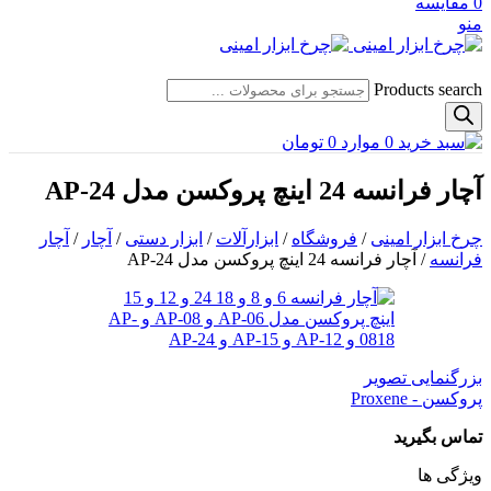
0
مقایسه
منو
Products search
0
موارد
0
تومان
آچار فرانسه 24 اینچ پروکسن مدل AP-24
چرخ ابزار امینی
/
فروشگاه
/
ابزارآلات
/
ابزار دستی
/
آچار
/
آچار
فرانسه
/
آچار فرانسه 24 اینچ پروکسن مدل AP-24
بزرگنمایی تصویر
پروکسن - Proxene
تماس بگیرید
ویژگی ها