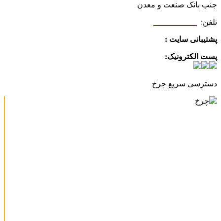
جنب بانک صنعت و معدن
تلفن:
09025506188
پشتیبانی سایت :
09390612819
پست الکترونیک:
info@charkhabzar.com
دسترسی سریع چرخ