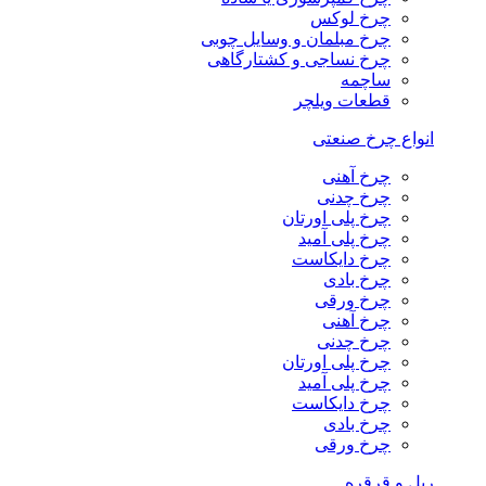
چرخ لوکس
چرخ مبلمان و وسایل چوبی
چرخ نساجی و کشتارگاهی
ساچمه
قطعات ویلچر
انواع چرخ صنعتی
چرخ آهنی
چرخ چدنی
چرخ پلی اورتان
چرخ پلی آمید
چرخ دایکاست
چرخ بادی
چرخ ورقی
چرخ آهنی
چرخ چدنی
چرخ پلی اورتان
چرخ پلی آمید
چرخ دایکاست
چرخ بادی
چرخ ورقی
ریل و قرقره