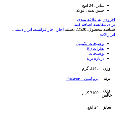
سایز : 24 اینچ
جنس بدنه : فولاد
افزودن به علاقه مندی
برای مقایسه اضافه کنید
شناسه محصول:
22520
دسته:
آچار
,
آچار فرانسه
,
ابزار دستی
,
ابزارآلات
توضیحات تکمیلی
نظرات (0)
توضیحات
درباره برند
وزن
3145 گرم
برند
پروکسن – Proxene
وزن
3100 گرم
خالص
سایز
24 اینچ