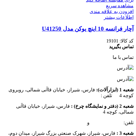
مشاهده سریع
افزودن به علاقه مندی
اطلاعات بیشتر
آچار فرانسه 10 اینچ یوکن مدل U41250
کد کالا:
19101
تماس بگیرید
تماس با ما
شعبه 1 (ابزارآلات):
فارس، شیراز، خیابان قاآنی شمالی، روبروی
کوچه 4 تلفن :
07137385162
شعبه 2 (دفتر و نمایشگاه چرخ) :
فارس، شیراز، خیابان قاآنی
شمالی، کوچه 4
تلفن:
07132349472
و
07132332354
شعبه 3 :
فارس، شیراز، شهرک صنعتی بزرگ شیراز، میدان دوم،