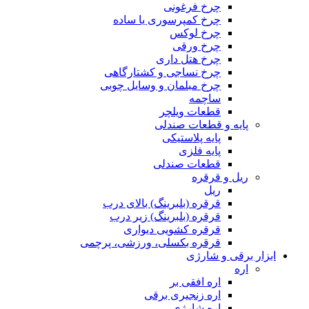
چرخ فرغونی
چرخ کمپرسوری یا ساده
چرخ لوکس
چرخ ورقی
چرخ هتل داری
چرخ نساجی و کشتارگاهی
چرخ مبلمان و وسایل چوبی
ساچمه
قطعات ویلچر
پایه و قطعات صندلی
پایه پلاستیکی
پایه فلزی
قطعات صندلی
ریل و قرقره
ریل
قرقره (بلبرینگ) بالای درب
قرقره (بلبرینگ) زیر درب
قرقره کشویی دیواری
قرقره بکسلی، ورزشی، پرچمی
ابزار برقی و شارژی
اره
اره افقی بر
اره زنجیری برقی
اره شارژی