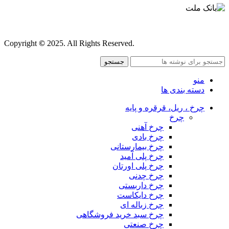
قوانین و مقررات
Copyright
©
2025. All Rights Reserved.
جستجو
منو
دسته بندی ها
چرخ ، ریل، قرقره و پایه
چرخ
چرخ آهنی
چرخ بادی
چرخ بیمارستانی
چرخ پلی آمید
چرخ پلی اورتان
چرخ چدنی
چرخ داربستی
چرخ دایکاست
چرخ زباله ای
چرخ سبد خرید فروشگاهی
چرخ صنعتی