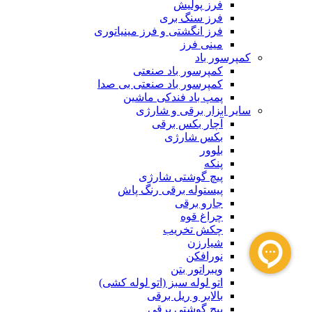
فرز پولیش
فرز سنگ بری
فرز انگشتی و فرز مینیاتوری
مینی فرز
کمپرسور باد
کمپرسور باد صنعتی
کمپرسور باد صنعتی بی صدا
پمپ باد فندکی ماشین
سایر ابزار برقی و شارژی
آچار بکس برقی
بکس شارژی
بلوور
پنکه
پیچ گوشتی شارژی
پیستوله برقی رنگ پاش
جارو برقی
چراغ قوه
چکش تخریب
شیارزن
نورافکن
ویبراتور بتن
اتو لوله سبز (اتو لوله کشی)
بالابر و ریل برقی
پیچ گوشتی برقی