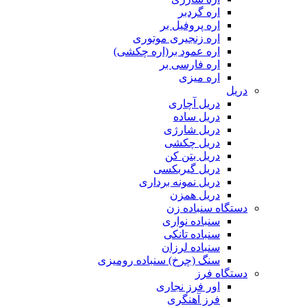
اره گردبر
اره پروفیل بر
اره زنجیری موتوری
اره عمود بر(اره چکشی)
اره فارسی بر
اره میزی
دریل
دریل آچاری
دریل ساده
دریل شارژی
دریل چکشی
دریل بتن کن
دریل گیربکسی
دریل نمونه برداری
دریل همزن
دستگاه سنباده زن
سنباده نواری
سنباده تانکی
سنباده لرزان
سنگ (چرخ) سنباده رومیزی
دستگاه فرز
اور فرز نجاری
فرز آهنگری