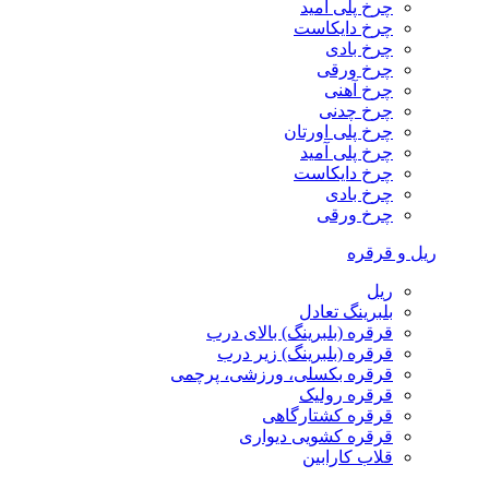
چرخ پلی آمید
چرخ دایکاست
چرخ بادی
چرخ ورقی
چرخ آهنی
چرخ چدنی
چرخ پلی اورتان
چرخ پلی آمید
چرخ دایکاست
چرخ بادی
چرخ ورقی
ریل و قرقره
ریل
بلبرینگ تعادل
قرقره (بلبرینگ) بالای درب
قرقره (بلبرینگ) زیر درب
قرقره بکسلی، ورزشی، پرچمی
قرقره رولیک
قرقره کشتارگاهی
قرقره کشویی دیواری
قلاب کارابین