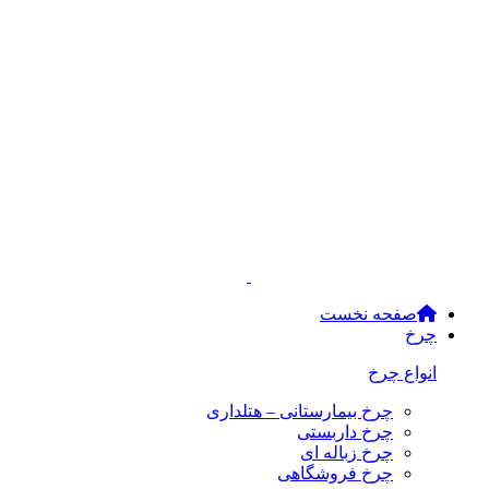
صفحه نخست
چرخ
انواع چرخ
چرخ بیمارستانی – هتلداری
چرخ داربستی
چرخ زباله ای
چرخ فروشگاهی