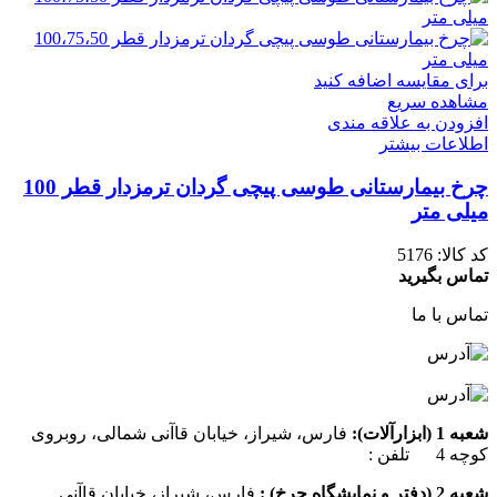
برای مقایسه اضافه کنید
مشاهده سریع
افزودن به علاقه مندی
اطلاعات بیشتر
چرخ بیمارستانی طوسی پیچی گردان ترمزدار قطر 100
میلی متر
کد کالا:
5176
تماس بگیرید
تماس با ما
شعبه 1 (ابزارآلات):
فارس، شیراز، خیابان قاآنی شمالی، روبروی
کوچه 4 تلفن :
07137385162
شعبه 2 (دفتر و نمایشگاه چرخ) :
فارس، شیراز، خیابان قاآنی