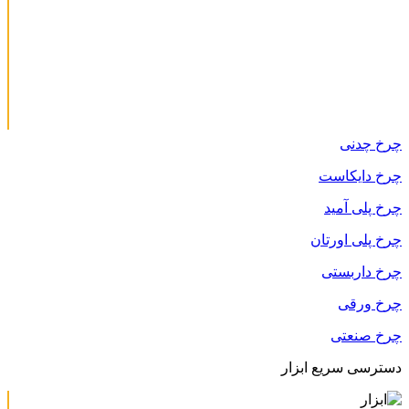
چرخ چدنی
چرخ دایکاست
چرخ پلی آمید
چرخ پلی اورتان
چرخ داربستی
چرخ ورقی
چرخ صنعتی
دسترسی سریع ابزار