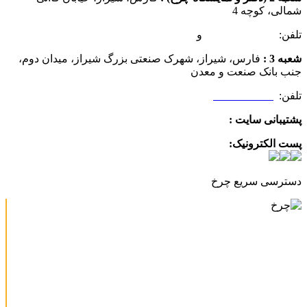
شمالی، کوچه 4
تلفن:
07132349472
و
07132332354
شعبه 3 :
فارس، شیراز، شهرک صنعتی بزرگ شیراز، میدان دوم،
جنب بانک صنعت و معدن
تلفن:
09025506188
پشتیبانی سایت :
09390612819
پست الکترونیک:
info@charkhabzar.com
دسترسی سریع چرخ