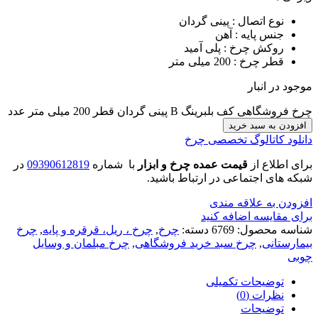
نوع اتصال : پینی گردان
جنس پایه : آهن
روکش چرخ : پلی آمید
قطر چرخ : 200 میلی متر
موجود در انبار
چرخ فروشگاهی کف بلبرینگ B پینی گردان قطر 200 میلی متر عدد
افزودن به سبد خرید
دانلود کاتالوگ تخصصی چرخ
برای اطلاع از
قیمت عمده چرخ و ابزار
با شماره
09390612819
در
شبکه های اجتماعی در ارتباط باشید.
افزودن به علاقه مندی
برای مقایسه اضافه کنید
شناسه محصول:
6769
دسته:
چرخ
,
چرخ ، ریل، قرقره و پایه
,
چرخ
بیمارستانی
,
چرخ سبد خرید فروشگاهی
,
چرخ مبلمان و وسایل
چوبی
توضیحات تکمیلی
نظرات (0)
توضیحات