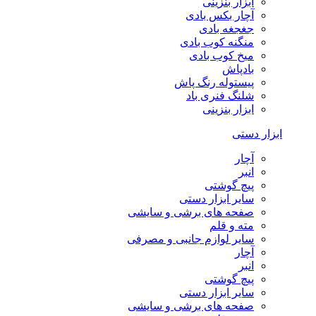
ابزار بنزینی
آچار بکس بادی
جغجغه بادی
منگنه کوب بادی
میخ کوب بادی
بادپاش
پیستوله رنگ پاش
شلنگ فنری باد
ابزار بنزینی
ابزار دستی
آچار
انبر
پیچ گوشتی
سایر ابزار دستی
صفحه های برشی و سایشی
مته و قلم
سایر لوازم جانبی و مصرفی
آچار
انبر
پیچ گوشتی
سایر ابزار دستی
صفحه های برشی و سایشی