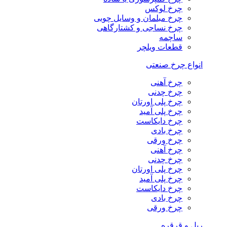
چرخ لوکس
چرخ مبلمان و وسایل چوبی
چرخ نساجی و کشتارگاهی
ساچمه
قطعات ویلچر
انواع چرخ صنعتی
چرخ آهنی
چرخ چدنی
چرخ پلی اورتان
چرخ پلی آمید
چرخ دایکاست
چرخ بادی
چرخ ورقی
چرخ آهنی
چرخ چدنی
چرخ پلی اورتان
چرخ پلی آمید
چرخ دایکاست
چرخ بادی
چرخ ورقی
ریل و قرقره