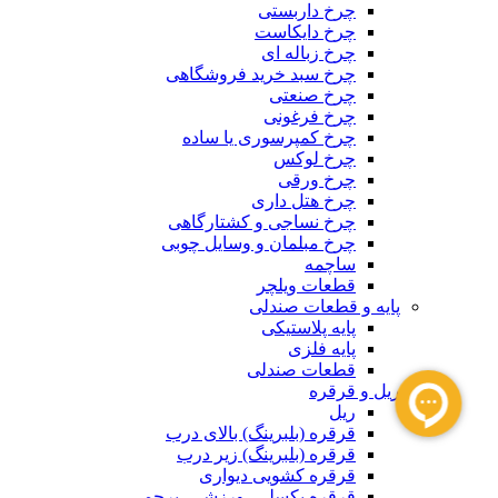
چرخ داربستی
چرخ دایکاست
چرخ زباله ای
چرخ سبد خرید فروشگاهی
چرخ صنعتی
چرخ فرغونی
چرخ کمپرسوری یا ساده
چرخ لوکس
چرخ ورقی
چرخ هتل داری
چرخ نساجی و کشتارگاهی
چرخ مبلمان و وسایل چوبی
ساچمه
قطعات ویلچر
پایه و قطعات صندلی
پایه پلاستیکی
پایه فلزی
قطعات صندلی
ریل و قرقره
ریل
قرقره (بلبرینگ) بالای درب
قرقره (بلبرینگ) زیر درب
قرقره کشویی دیواری
قرقره بکسلی، ورزشی، پرچمی