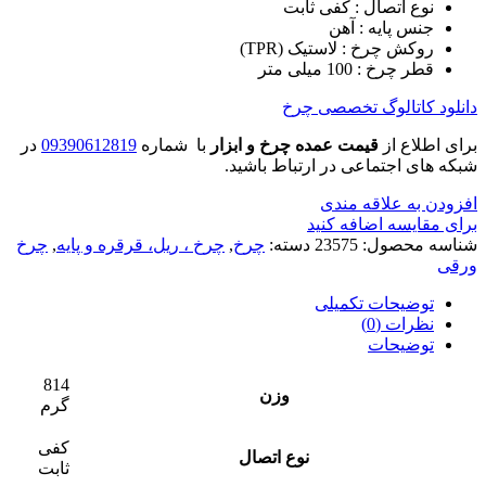
نوع اتصال : کفی ثابت
جنس پایه : آهن
روکش چرخ : لاستیک (TPR)
قطر چرخ : 100 میلی متر
دانلود کاتالوگ تخصصی چرخ
برای اطلاع از
قیمت عمده چرخ و ابزار
با شماره
09390612819
در
شبکه های اجتماعی در ارتباط باشید.
افزودن به علاقه مندی
برای مقایسه اضافه کنید
شناسه محصول:
23575
دسته:
چرخ
,
چرخ ، ریل، قرقره و پایه
,
چرخ
ورقی
توضیحات تکمیلی
نظرات (0)
توضیحات
814
وزن
گرم
کفی
نوع اتصال
ثابت