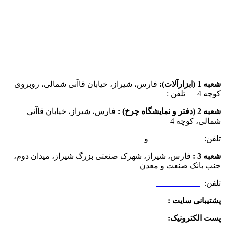
شعبه 1 (ابزارآلات):
فارس، شیراز، خیابان قاآنی شمالی، روبروی
کوچه 4 تلفن :
07137385162
شعبه 2 (دفتر و نمایشگاه چرخ) :
فارس، شیراز، خیابان قاآنی
شمالی، کوچه 4
تلفن:
07132349472
و
07132332354
شعبه 3 :
فارس، شیراز، شهرک صنعتی بزرگ شیراز، میدان دوم،
جنب بانک صنعت و معدن
تلفن:
09025506188
پشتیبانی سایت :
09390612819
پست الکترونیک:
info@charkhabzar.com