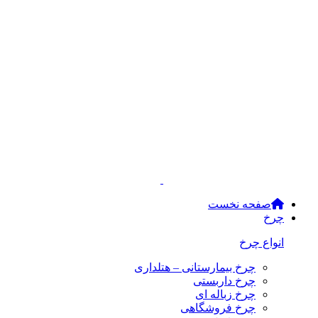
صفحه نخست
چرخ
انواع چرخ
چرخ بیمارستانی – هتلداری
چرخ داربستی
چرخ زباله ای
چرخ فروشگاهی