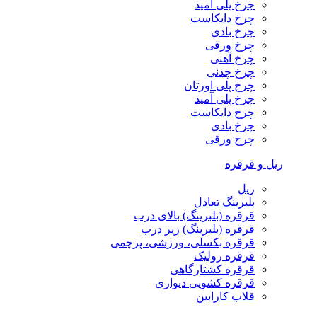
چرخ پلی آمید
چرخ دایکاست
چرخ بادی
چرخ ورقی
چرخ آهنی
چرخ چدنی
چرخ پلی اورتان
چرخ پلی آمید
چرخ دایکاست
چرخ بادی
چرخ ورقی
ریل و قرقره
ریل
بلبرینگ تعادل
قرقره (بلبرینگ) بالای درب
قرقره (بلبرینگ) زیر درب
قرقره بکسلی، ورزشی، پرچمی
قرقره رولیک
قرقره کشتارگاهی
قرقره کشویی دیواری
قلاب کارابین