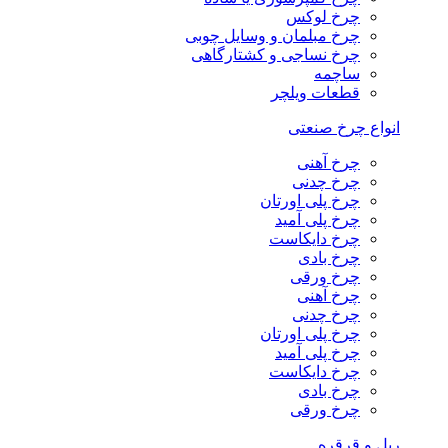
چرخ لوکس
چرخ مبلمان و وسایل چوبی
چرخ نساجی و کشتارگاهی
ساچمه
قطعات ویلچر
انواع چرخ صنعتی
چرخ آهنی
چرخ چدنی
چرخ پلی اورتان
چرخ پلی آمید
چرخ دایکاست
چرخ بادی
چرخ ورقی
چرخ آهنی
چرخ چدنی
چرخ پلی اورتان
چرخ پلی آمید
چرخ دایکاست
چرخ بادی
چرخ ورقی
ریل و قرقره