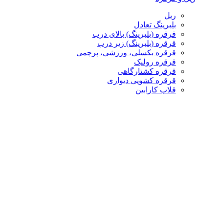
ریل
بلبرینگ تعادل
قرقره (بلبرینگ) بالای درب
قرقره (بلبرینگ) زیر درب
قرقره بکسلی، ورزشی، پرچمی
قرقره رولیک
قرقره کشتارگاهی
قرقره کشویی دیواری
قلاب کارابین