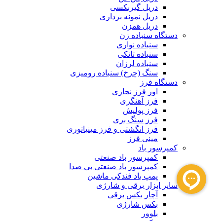
دریل گیربکسی
دریل نمونه برداری
دریل همزن
دستگاه سنباده زن
سنباده نواری
سنباده تانکی
سنباده لرزان
سنگ (چرخ) سنباده رومیزی
دستگاه فرز
اور فرز نجاری
فرز آهنگری
فرز پولیش
فرز سنگ بری
فرز انگشتی و فرز مینیاتوری
مینی فرز
کمپرسور باد
کمپرسور باد صنعتی
کمپرسور باد صنعتی بی صدا
پمپ باد فندکی ماشین
سایر ابزار برقی و شارژی
آچار بکس برقی
بکس شارژی
بلوور