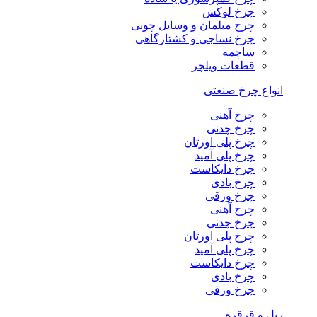
چرخ لوکس
چرخ مبلمان و وسایل چوبی
چرخ نساجی و کشتارگاهی
ساچمه
قطعات ویلچر
انواع چرخ صنعتی
چرخ آهنی
چرخ چدنی
چرخ پلی اورتان
چرخ پلی آمید
چرخ دایکاست
چرخ بادی
چرخ ورقی
چرخ آهنی
چرخ چدنی
چرخ پلی اورتان
چرخ پلی آمید
چرخ دایکاست
چرخ بادی
چرخ ورقی
ریل و قرقره