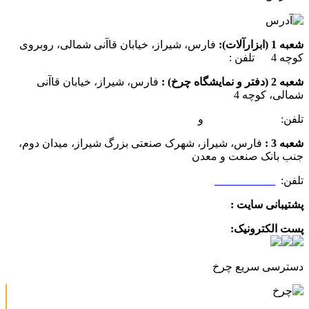
شعبه 1 (ابزارآلات):
فارس، شیراز، خیابان قاآنی شمالی، روبروی
کوچه 4 تلفن :
07137385162
شعبه 2 (دفتر و نمایشگاه چرخ) :
فارس، شیراز، خیابان قاآنی
شمالی، کوچه 4
تلفن:
07132349472
و
07132332354
شعبه 3 :
فارس، شیراز، شهرک صنعتی بزرگ شیراز، میدان دوم،
جنب بانک صنعت و معدن
تلفن:
09025506188
پشتیبانی سایت :
09390612819
پست الکترونیک:
info@charkhabzar.com
دسترسی سریع چرخ