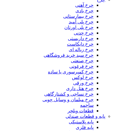
چرخ آهنی
چرخ بادی
چرخ بیمارستانی
چرخ پلی آمید
چرخ پلی اورتان
چرخ چدنی
چرخ داربستی
چرخ دایکاست
چرخ زباله ای
چرخ سبد خرید فروشگاهی
چرخ صنعتی
چرخ فرغونی
چرخ کمپرسوری یا ساده
چرخ لوکس
چرخ ورقی
چرخ هتل داری
چرخ نساجی و کشتارگاهی
چرخ مبلمان و وسایل چوبی
ساچمه
قطعات ویلچر
پایه و قطعات صندلی
پایه پلاستیکی
پایه فلزی