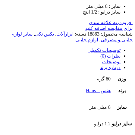
سایز : 8 میلی متر
سایز درایو : 1/2 اینچ
افزودن به علاقه مندی
برای مقایسه اضافه کنید
شناسه محصول:
18863
دسته:
ابزارآلات
,
بکس تکی
,
سایر لوازم
جانبی و مصرفی
,
لوازم جانبی
توضیحات تکمیلی
نظرات (0)
توضیحات
درباره برند
وزن
60 گرم
برند
هنس – Hans
سایز
8 میلی متر
سایز درایو
1.2 درایو