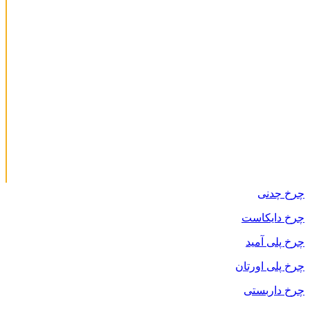
چرخ چدنی
چرخ دایکاست
چرخ پلی آمید
چرخ پلی اورتان
چرخ داربستی