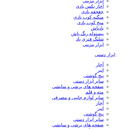
ابزار بنزینی
آچار بکس بادی
جغجغه بادی
منگنه کوب بادی
میخ کوب بادی
بادپاش
پیستوله رنگ پاش
شلنگ فنری باد
ابزار بنزینی
ابزار دستی
آچار
انبر
پیچ گوشتی
سایر ابزار دستی
صفحه های برشی و سایشی
مته و قلم
سایر لوازم جانبی و مصرفی
آچار
انبر
پیچ گوشتی
سایر ابزار دستی
صفحه های برشی و سایشی