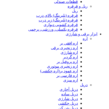
قطعات صندلی
ریل و قرقره
ریل
قرقره (بلبرینگ) بالای درب
قرقره (بلبرینگ) زیر درب
قرقره کشویی دیواری
قرقره بکسلی، ورزشی، پرچمی
ابزار برقی و شارژی
اره
اره افقی بر
اره زنجیری برقی
اره شارژی
اره گردبر
اره پروفیل بر
اره زنجیری موتوری
اره عمود بر(اره چکشی)
اره فارسی بر
اره میزی
دریل
دریل آچاری
دریل ساده
دریل شارژی
دریل چکشی
دریل بتن کن