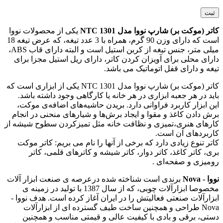
کاتر (موکت بر) شارپ نووا مدل NTC 1301
یکی از محصولات نووا
است که دارای وزن 90 گرم، همراه با 3 عدد تیغه، که عرض تیغه 18
میلی متر، جنس تیغه از کربن استیل است و البته دارای قاب ABS،
دارای محلی برای آویزان کردن کاتر، دارای ریل استیل مجزا برای
تیغه و دارای قفل اتوماتیک می باشد.
کاتر (موکت بر) شارپ نووا مدل NTC 1301 یکی از ابزاری است که
باید در هر جعبه ابزاری در هر خانه یا کارگاهی وجود داشته باشد.
این ابزار کاربرد فراوانی دارد. بریدن حاشیه‌های اضافه‌ی موکت،
برش دادن کاغذ و مقوا و ایجاد برش‌ها و شیارهای منحنی در انجام
کارهای هنری،تمیزی و نظافت خانه مثل تمیزکردن سطوح شیشه از
کاربردهای آن است.
کاتر تنوع زیادی دارد که برخی از آنها را نام می بریم: کاتر موکت
بری، کاتر کاغذ، کاتر دوار، کاتر شیشه و کاترهای قلمی، کاتر
رومیزی و صفحه‌ای .
نووا - Nova
برندی است شناخته شده درعرصه ی صنعت ابزار آلات
مخصوصا ابزارآلات چوبی، که از سال 1387 با تولید در زمینه ی
ابزارآلات صنعتی فعالیتش را در ایران آغاز کرده است. هدف نووا -
Nova طراحی و همچنین ساخت طیف گسترده ای از ابزارآلات
دستی، برقی و بادی با کیفیت عالی و قیمتی مناسب و همچنین