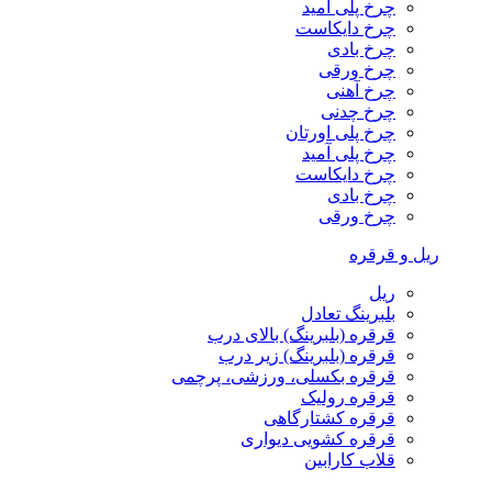
چرخ پلی آمید
چرخ دایکاست
چرخ بادی
چرخ ورقی
چرخ آهنی
چرخ چدنی
چرخ پلی اورتان
چرخ پلی آمید
چرخ دایکاست
چرخ بادی
چرخ ورقی
ریل و قرقره
ریل
بلبرینگ تعادل
قرقره (بلبرینگ) بالای درب
قرقره (بلبرینگ) زیر درب
قرقره بکسلی، ورزشی، پرچمی
قرقره رولیک
قرقره کشتارگاهی
قرقره کشویی دیواری
قلاب کارابین