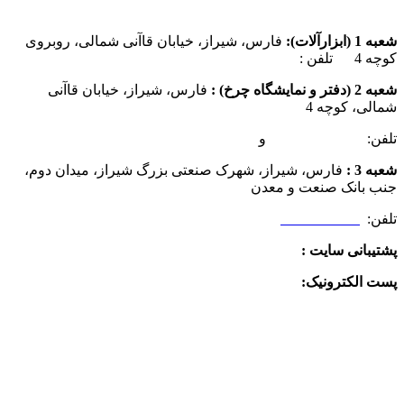
شعبه 1 (ابزارآلات):
فارس، شیراز، خیابان قاآنی شمالی، روبروی
کوچه 4 تلفن :
07137385162
شعبه 2 (دفتر و نمایشگاه چرخ) :
فارس، شیراز، خیابان قاآنی
شمالی، کوچه 4
تلفن:
07132349472
و
07132332354
شعبه 3 :
فارس، شیراز، شهرک صنعتی بزرگ شیراز، میدان دوم،
جنب بانک صنعت و معدن
تلفن:
09025506188
پشتیبانی سایت :
09390612819
پست الکترونیک:
info@charkhabzar.com