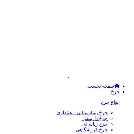
صفحه نخست
چرخ
انواع چرخ
چرخ بیمارستانی – هتلداری
چرخ داربستی
چرخ زباله ای
چرخ فروشگاهی