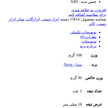
جنس بدنه : ABS
افزودن به علاقه مندی
برای مقایسه اضافه کنید
شناسه محصول:
15614
دسته:
ابزار دستی
,
ابزارآلات
,
سایر ابزار
دستی
,
کاتر
توضیحات تکمیلی
نظرات (0)
توضیحات
درباره برند
وزن
108 گرم
برند
نووا – Nova
وزن خالص
90 گرم
تعداد تیغه
3 عدد
عرض تیغه
18 میلی متر