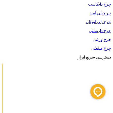
چرخ دایکاست
چرخ پلی آمید
چرخ پلی اورتان
چرخ داربستی
چرخ ورقی
چرخ صنعتی
دسترسی سریع ابزار