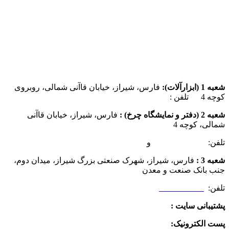
شعبه 1 (ابزارآلات):
فارس، شیراز، خیابان قاآنی شمالی، روبروی
کوچه 4 تلفن :
07137385162
شعبه 2 (دفتر و نمایشگاه چرخ) :
فارس، شیراز، خیابان قاآنی
شمالی، کوچه 4
تلفن:
07132349472
و
07132332354
شعبه 3 :
فارس، شیراز، شهرک صنعتی بزرگ شیراز، میدان دوم،
جنب بانک صنعت و معدن
تلفن:
09025506188
پشتیبانی سایت :
09390612819
پست الکترونیک:
info@charkhabzar.com