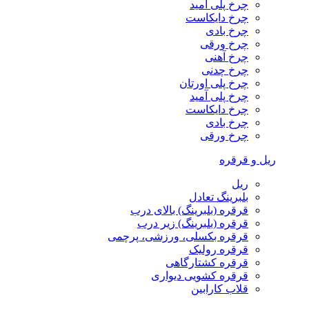
چرخ پلی آمید
چرخ دایکاست
چرخ بادی
چرخ ورقی
چرخ آهنی
چرخ چدنی
چرخ پلی اورتان
چرخ پلی آمید
چرخ دایکاست
چرخ بادی
چرخ ورقی
ریل و قرقره
ریل
بلبرینگ تعادل
قرقره (بلبرینگ) بالای درب
قرقره (بلبرینگ) زیر درب
قرقره بکسلی، ورزشی، پرچمی
قرقره رولیک
قرقره کشتارگاهی
قرقره کشویی دیواری
قلاب کارابین