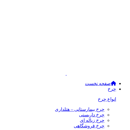
صفحه نخست
چرخ
انواع چرخ
چرخ بیمارستانی – هتلداری
چرخ داربستی
چرخ زباله ای
چرخ فروشگاهی