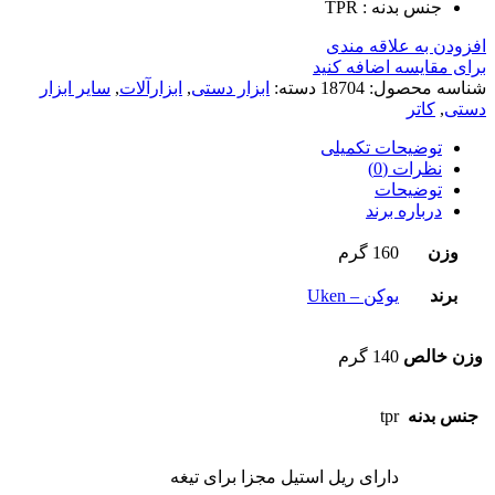
جنس بدنه : TPR
افزودن به علاقه مندی
برای مقایسه اضافه کنید
شناسه محصول:
18704
دسته:
ابزار دستی
,
ابزارآلات
,
سایر ابزار
دستی
,
کاتر
توضیحات تکمیلی
نظرات (0)
توضیحات
درباره برند
وزن
160 گرم
برند
یوکن – Uken
وزن خالص
140 گرم
جنس بدنه
tpr
دارای ریل استیل مجزا برای تیغه