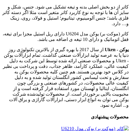
کاتر از دو بخش اصلی بدنه و تیغه تشکیل می شود. جنس، شکل و
سایز آن ها با توجه به نوع کاربرد کاتر متغیر است مثلا اگر دسته کاتر
فلزی باشد؛ جنس آلومینیوم، تیتانیوم؛ استیل و فولاد، روی، زینک
و… دارد.
کاتر (موکت بر) یوکن مدل U6204 دارای ریل استیل مجزا برای تیغه،
قفل اتوماتیک و دارای 10 تیغه ی اضافه می باشد.
یوکن - Uken
از سال 2017 با بهره گیری از بالاترین تکنولوژی روز
دنیا پا به عرصه تولید ابزارآلات صنعتی گذاشت. تمام ابزارآلات یوکن
- Uken و محصولات صنعتی ارائه شده توسط این شرکت به دلیل
کیفیت عالی، عملکرد کارآمد، ظاهر جذاب، دقت و پرداخت بی نظیر
در کلاس خود بهترین هستند. هم چنین کلیه محصولات یوکن به
سفارش و تحت لیسانس کشور انگلستان تولید شده و به دلیل
کیفیت عالی محصولات، در کشورهای صنعتی و بزرگی چون
انگلستان، ایتالیا و لهستان مورد استفاده قرار گرفته است و از
محبوبیت بالایی برخوردار است. از محصولات تولیدشده شرکت
یوکن می توان به انواع ابزار دستی، ابزارآلات گاراژی و یراق آلات
و... اشاره نمود.
محصولات پیشنهادی