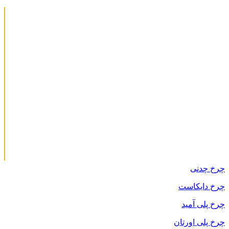
چرخ چدنی
چرخ دایکاست
چرخ پلی آمید
چرخ پلی اورتان