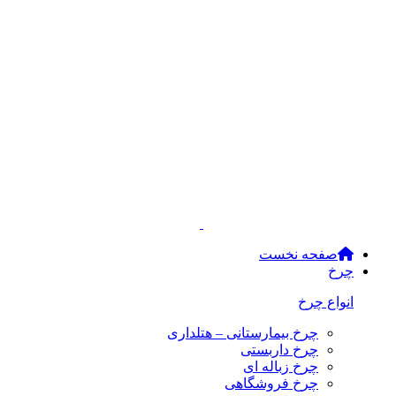
صفحه نخست
چرخ
انواع چرخ
چرخ بیمارستانی – هتلداری
چرخ داربستی
چرخ زباله ای
چرخ فروشگاهی