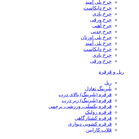
چرخ پلی آمید
چرخ دایکاست
چرخ بادی
چرخ ورقی
چرخ آهنی
چرخ چدنی
چرخ پلی اورتان
چرخ پلی آمید
چرخ دایکاست
چرخ بادی
چرخ ورقی
ریل و قرقره
ریل
بلبرینگ تعادل
قرقره (بلبرینگ) بالای درب
قرقره (بلبرینگ) زیر درب
قرقره بکسلی، ورزشی، پرچمی
قرقره رولیک
قرقره کشتارگاهی
قرقره کشویی دیواری
قلاب کارابین