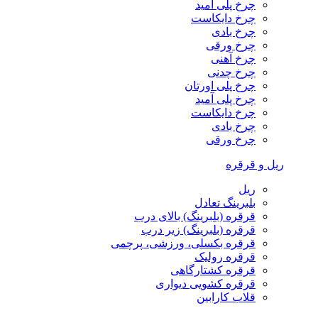
چرخ پلی آمید
چرخ دایکاست
چرخ بادی
چرخ ورقی
چرخ آهنی
چرخ چدنی
چرخ پلی اورتان
چرخ پلی آمید
چرخ دایکاست
چرخ بادی
چرخ ورقی
ریل و قرقره
ریل
بلبرینگ تعادل
قرقره (بلبرینگ) بالای درب
قرقره (بلبرینگ) زیر درب
قرقره بکسلی، ورزشی، پرچمی
قرقره رولیک
قرقره کشتارگاهی
قرقره کشویی دیواری
قلاب کارابین