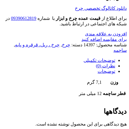
دانلود کاتالوگ تخصصی چرخ
برای اطلاع از
قیمت عمده چرخ و ابزار
با شماره
09390612819
در
شبکه های اجتماعی در ارتباط باشید.
افزودن به علاقه مندی
برای مقایسه اضافه کنید
شناسه محصول:
14397
دسته:
چرخ
,
چرخ ، ریل، قرقره و پایه
,
ساچمه
توضیحات تکمیلی
نظرات (0)
توضیحات
وزن
7,1 گرم
قطر ساچمه
12 میلی متر
دیدگاهها
هیچ دیدگاهی برای این محصول نوشته نشده است.