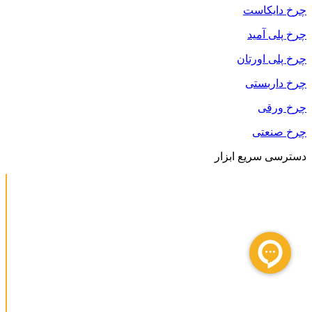
چرخ دایکاست
چرخ پلی آمید
چرخ پلی اورتان
چرخ داربستی
چرخ ورقی
چرخ صنعتی
دسترسی سریع ابزار