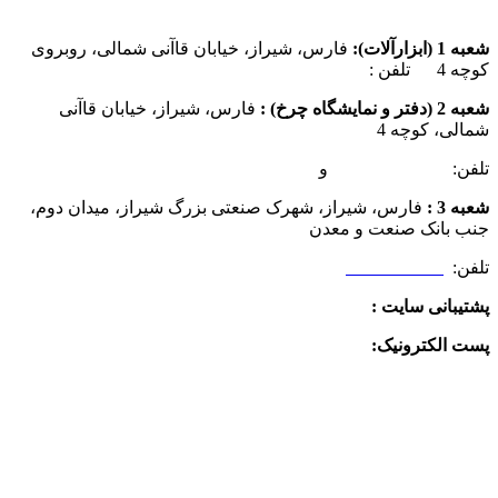
شعبه 1 (ابزارآلات):
فارس، شیراز، خیابان قاآنی شمالی، روبروی
کوچه 4 تلفن :
07137385162
شعبه 2 (دفتر و نمایشگاه چرخ) :
فارس، شیراز، خیابان قاآنی
شمالی، کوچه 4
تلفن:
07132349472
و
07132332354
شعبه 3 :
فارس، شیراز، شهرک صنعتی بزرگ شیراز، میدان دوم،
جنب بانک صنعت و معدن
تلفن:
09025506188
پشتیبانی سایت :
09390612819
پست الکترونیک:
info@charkhabzar.com