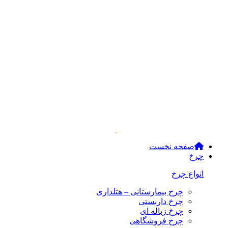
صفحه نخست
چرخ
انواع چرخ
چرخ بیمارستانی – هتلداری
چرخ داربستی
چرخ زباله ای
چرخ فروشگاهی