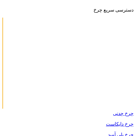
دسترسی سریع چرخ
چرخ چدنی
چرخ دایکاست
چرخ پلی آمید