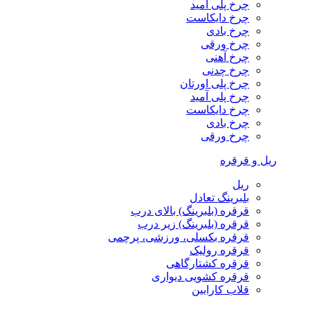
چرخ پلی آمید
چرخ دایکاست
چرخ بادی
چرخ ورقی
چرخ آهنی
چرخ چدنی
چرخ پلی اورتان
چرخ پلی آمید
چرخ دایکاست
چرخ بادی
چرخ ورقی
ریل و قرقره
ریل
بلبرینگ تعادل
قرقره (بلبرینگ) بالای درب
قرقره (بلبرینگ) زیر درب
قرقره بکسلی، ورزشی، پرچمی
قرقره رولیک
قرقره کشتارگاهی
قرقره کشویی دیواری
قلاب کارابین