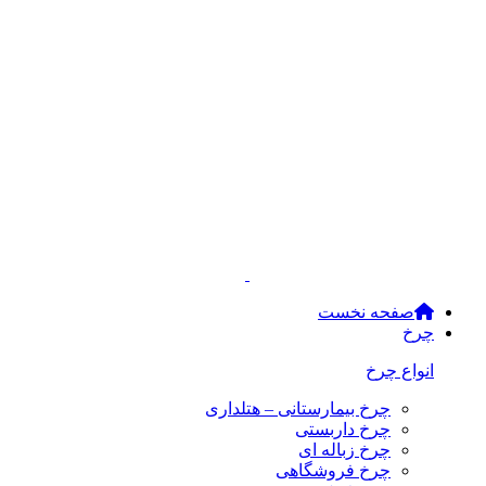
صفحه نخست
چرخ
انواع چرخ
چرخ بیمارستانی – هتلداری
چرخ داربستی
چرخ زباله ای
چرخ فروشگاهی