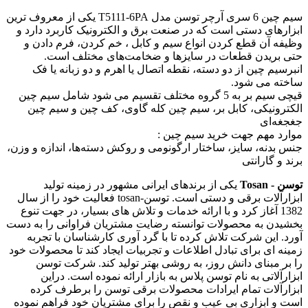
سیم چین 6 سری آرچر توسن مدل T5111-6PA یکی از معروف ترین
ابزارهای دستی است که در صنعت برق و الکترونیک کاربرد دارد و
وظیفه آن قطع کردن انواع سیم و کابل ، خم کردن، فرم دادن و
حتی بریدن قطعات در سایزها و ضخامت‌های مختلف است.
انبرسیم چین از دو دسته، نقطه اتصال یا اهرم و دو زبانه یا فک
ساخته می شود.
قیچی سیم بر به 5 گروه مختلف تقسیم می شود شامل سیم چین
الکترونیکی، کابل بر، سیم چین کله گاوی، کف چین و سیم چین
جغجغه‌ای
موارد مهم جهت خرید سیم چین :
جنس بدنه، سایز، ساختار ارگونومی و روکش دسته‌ها، اندازه و وزن،
برند و گارانتی
توسن - Tosan
یکی از برندهای ایرانی مشهور در زمینه تولید
ابزارآلات برقی و دستی است. توسن-tosan فعالیت خود را از سال
1382 آغاز کرد و با ارائه خدمات و تلاش های بسیار، در جهت تنوع
بخشیدن به محصولات توانسته رضایت مشتریان فراوانی را به دست
آورد. این شرکت تلاش کرده تا با گرد آوری کارشناسان با تجربه
زمینه ای برای تبادل اطلاعات و تجربیات ایجاد کند تا محصولات خود
را بر مبنای دانش روز، به روشی بهتر تولید کند. شرکت توسن
ابزارآلاتی به نام توسن پلاس به بازار ارائه نموده است. دراین
ابزارآلات تمام ایرادات محصولات برقی توسن را برطرف کرده
است و ابزاری بی عیب و نقص را برای مشتریان خود فراهم نموده