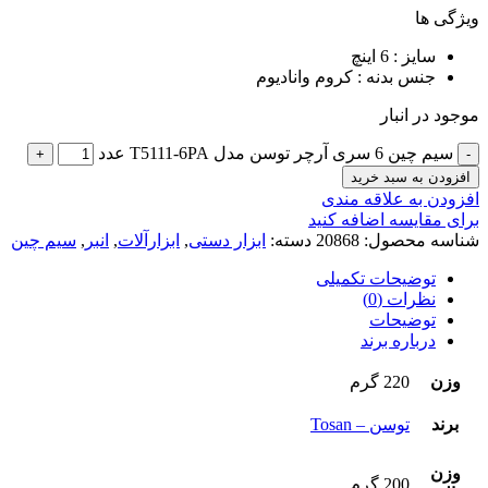
ویژگی ها
سایز : 6 اینچ
جنس بدنه : کروم وانادیوم
موجود در انبار
سیم چین 6 سری آرچر توسن مدل T5111-6PA عدد
افزودن به سبد خرید
افزودن به علاقه مندی
برای مقایسه اضافه کنید
شناسه محصول:
20868
دسته:
ابزار دستی
,
ابزارآلات
,
انبر
,
سیم چین
توضیحات تکمیلی
نظرات (0)
توضیحات
درباره برند
وزن
220 گرم
برند
توسن – Tosan
وزن
200 گرم