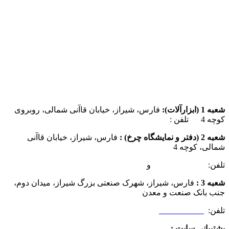
شعبه 1 (ابزارآلات):
فارس، شیراز، خیابان قاآنی شمالی، روبروی
کوچه 4 تلفن :
07137385162
شعبه 2 (دفتر و نمایشگاه چرخ) :
فارس، شیراز، خیابان قاآنی
شمالی، کوچه 4
تلفن:
07132349472
و
07132332354
شعبه 3 :
فارس، شیراز، شهرک صنعتی بزرگ شیراز، میدان دوم،
جنب بانک صنعت و معدن
تلفن:
09025506188
پشتیبانی سایت :
09390612819