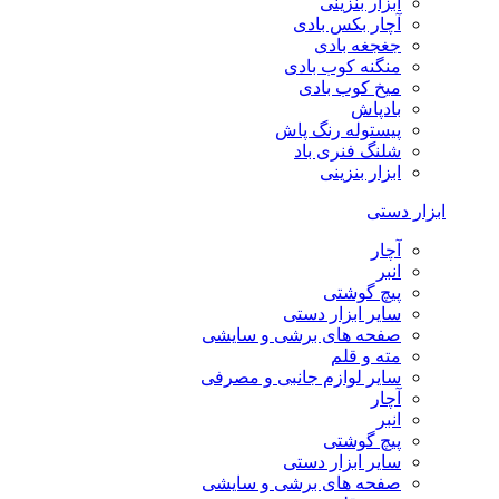
ابزار بنزینی
آچار بکس بادی
جغجغه بادی
منگنه کوب بادی
میخ کوب بادی
بادپاش
پیستوله رنگ پاش
شلنگ فنری باد
ابزار بنزینی
ابزار دستی
آچار
انبر
پیچ گوشتی
سایر ابزار دستی
صفحه های برشی و سایشی
مته و قلم
سایر لوازم جانبی و مصرفی
آچار
انبر
پیچ گوشتی
سایر ابزار دستی
صفحه های برشی و سایشی