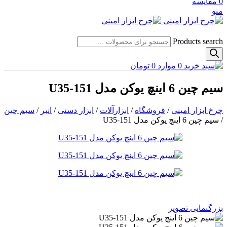
0
مقایسه
منو
Products search
0
موارد
0
تومان
سیم چین 6 اینچ یوکن مدل U35-151
چرخ ابزار امینی
/
فروشگاه
/
ابزارآلات
/
ابزار دستی
/
انبر
/
سیم چین
/
سیم چین 6 اینچ یوکن مدل U35-151
بزرگنمایی تصویر