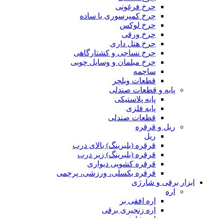
چرخ فرغونی
چرخ کمپرسوری یا ساده
چرخ لوکس
چرخ ورقی
چرخ هتل داری
چرخ نساجی و کشتارگاهی
چرخ مبلمان و وسایل چوبی
ساچمه
قطعات ویلچر
پایه و قطعات صندلی
پایه پلاستیکی
پایه فلزی
قطعات صندلی
ریل و قرقره
ریل
قرقره (بلبرینگ) بالای درب
قرقره (بلبرینگ) زیر درب
قرقره کشویی دیواری
قرقره بکسلی، ورزشی، پرچمی
ابزار برقی و شارژی
اره
اره افقی بر
اره زنجیری برقی