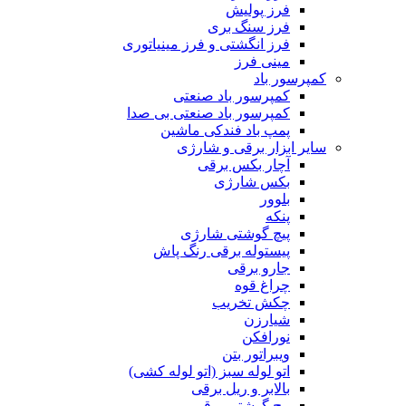
فرز پولیش
فرز سنگ بری
فرز انگشتی و فرز مینیاتوری
مینی فرز
کمپرسور باد
کمپرسور باد صنعتی
کمپرسور باد صنعتی بی صدا
پمپ باد فندکی ماشین
سایر ابزار برقی و شارژی
آچار بکس برقی
بکس شارژی
بلوور
پنکه
پیچ گوشتی شارژی
پیستوله برقی رنگ پاش
جارو برقی
چراغ قوه
چکش تخریب
شیارزن
نورافکن
ویبراتور بتن
اتو لوله سبز (اتو لوله کشی)
بالابر و ریل برقی
پیچ گوشتی برقی