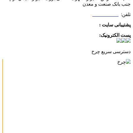
جنب بانک صنعت و معدن
تلفن:
09025506188
پشتیبانی سایت :
09390612819
پست الکترونیک:
info@charkhabzar.com
دسترسی سریع چرخ