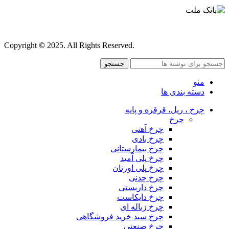
قوانین و مقررات
Copyright
©
2025. All Rights Reserved.
جستجو
منو
دسته بندی ها
چرخ ، ریل، قرقره و پایه
چرخ
چرخ آهنی
چرخ بادی
چرخ بیمارستانی
چرخ پلی آمید
چرخ پلی اورتان
چرخ چدنی
چرخ داربستی
چرخ دایکاست
چرخ زباله ای
چرخ سبد خرید فروشگاهی
چرخ صنعتی