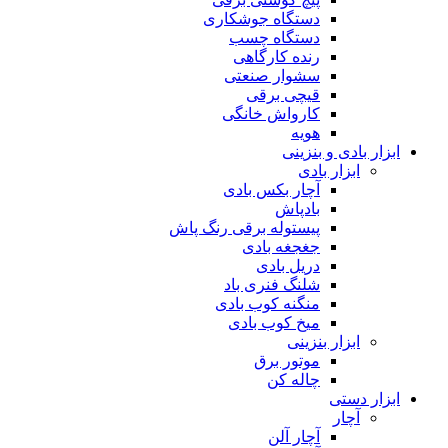
دستگاه جوشکاری
دستگاه چسب
رنده کارگاهی
سشوار صنعتی
قیچی برقی
کارواش خانگی
هویه
ابزار بادی و بنزینی
ابزار بادی
آچار بکس بادی
بادپاش
پیستوله برقی رنگ پاش
جغجغه بادی
دریل بادی
شلنگ فنری باد
منگنه کوب بادی
میخ کوب بادی
ابزار بنزینی
موتور برق
چاله کن
ابزار دستی
آچار
آچار آلن