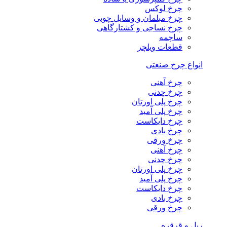
چرخ لوکس
چرخ مبلمان و وسایل چوبی
چرخ نساجی و کشتارگاهی
ساچمه
قطعات ویلچر
انواع چرخ صنعتی
چرخ آهنی
چرخ چدنی
چرخ پلی اورتان
چرخ پلی آمید
چرخ دایکاست
چرخ بادی
چرخ ورقی
چرخ آهنی
چرخ چدنی
چرخ پلی اورتان
چرخ پلی آمید
چرخ دایکاست
چرخ بادی
چرخ ورقی
ریل و قرقره