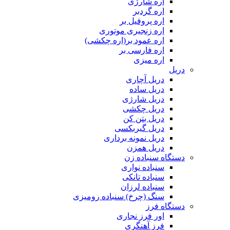
اره شارژی
اره گردبر
اره پروفیل بر
اره زنجیری موتوری
اره عمود بر(اره چکشی)
اره فارسی بر
اره میزی
دریل
دریل آچاری
دریل ساده
دریل شارژی
دریل چکشی
دریل بتن کن
دریل گیربکسی
دریل نمونه برداری
دریل همزن
دستگاه سنباده زن
سنباده نواری
سنباده تانکی
سنباده لرزان
سنگ (چرخ) سنباده رومیزی
دستگاه فرز
اور فرز نجاری
فرز آهنگری