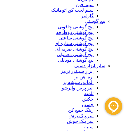
سیم چین
سیم لخت کن اتوماتیک
گازانبر
پیچ گوشتی
پیچ گوشتی چاقویی
پیچ گوشتی دوطرفه
پیچ گوشتی ساعتی
پیچ گوشتی ستاره ای
پیچ گوشتی ضربه ای
پیچ گوشتی معمولی
پیچ گوشتی موبایلی
سایر ابزار دستی
ابزار سیلندر ترمز
اره آهن بر
الماس شیشه بر
انبر پرس وایرشو
تلمبه
چکش
چسب
رینگ جمع کن
سر پیک برش
سر پیک جوش
سنبه