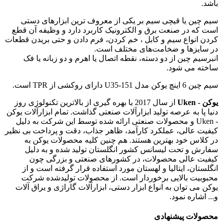
باشد.
سیم چین یا قیچی سیم بر یکی از معروف ترین ابزارهای دستی
است که در صنعت برق و الکترونیک کاربرد دارد و وظیفه آن قطع
کردن انواع سیم و کابل ، خم کردن، فرم دادن و حتی بریدن قطعات
در سایزها و ضخامت‌های مختلف است.
انبرسیم چین از دو دسته، نقطه اتصال یا اهرم و دو زبانه یا فک
ساخته می شود.
سیم چین 6 اینچ یوکن مدل U35-151 دارای روکشی از TPR است.
یوکن - Uken
از سال 2017 با بهره گیری از بالاترین تکنولوژی روز
دنیا پا به عرصه تولید ابزارآلات صنعتی گذاشت. تمام ابزارآلات یوکن
- Uken و محصولات صنعتی ارائه شده توسط این شرکت به دلیل
کیفیت عالی، عملکرد کارآمد، ظاهر جذاب، دقت و پرداخت بی نظیر
در کلاس خود بهترین هستند. هم چنین کلیه محصولات یوکن به
سفارش و تحت لیسانس کشور انگلستان تولید شده و به دلیل
کیفیت عالی محصولات، در کشورهای صنعتی و بزرگی چون
انگلستان، ایتالیا و لهستان مورد استفاده قرار گرفته است و از
محبوبیت بالایی برخوردار است. از محصولات تولیدشده شرکت
یوکن می توان به انواع ابزار دستی، ابزارآلات گاراژی و یراق آلات
و... اشاره نمود.
محصولات پیشنهادی