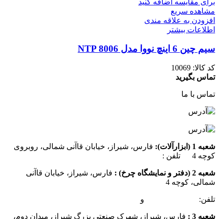
برای مقایسه اضافه کنید
مشاهده سریع
افزودن به علاقه مندی
اطلاعات بیشتر
سیم چین 6 اینچ نووا مدل NTP 8006
کد کالا:
10069
تماس بگیرید
تماس با ما
شعبه 1 (ابزارآلات):
فارس، شیراز، خیابان قاآنی شمالی، روبروی
کوچه 4 تلفن :
07137385162
شعبه 2 (دفتر و نمایشگاه چرخ) :
فارس، شیراز، خیابان قاآنی
شمالی، کوچه 4
تلفن:
07132349472
و
07132332354
شعبه 3 :
فارس، شیراز، شهرک صنعتی بزرگ شیراز، میدان دوم،