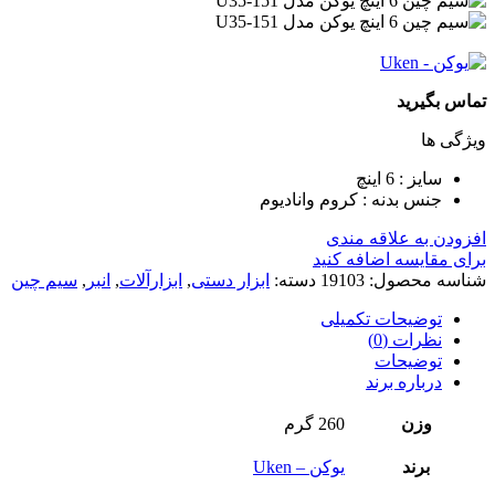
تماس بگیرید
ویژگی ها
سایز : 6 اینچ
جنس بدنه : کروم وانادیوم
افزودن به علاقه مندی
برای مقایسه اضافه کنید
شناسه محصول:
19103
دسته:
ابزار دستی
,
ابزارآلات
,
انبر
,
سیم چین
توضیحات تکمیلی
نظرات (0)
توضیحات
درباره برند
وزن
260 گرم
برند
یوکن – Uken