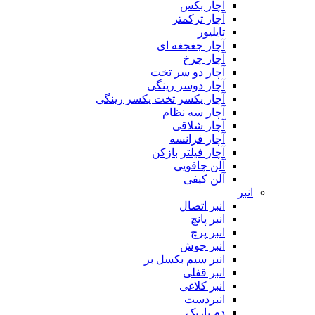
آچار بکس
آچار ترکمتر
تایلیور
آچار جغجغه ای
آچار چرخ
آچار دو سر تخت
آچار دوسر رینگی
آچار یکسر تخت یکسر رینگی
آچار سه نظام
آچار شلاقی
آچار فرانسه
آچار فیلتر بازکن
آلن چاقویی
آلن کیفی
انبر
انبر اتصال
انبر پانچ
انبر پرچ
انبر جوش
انبر سیم بکسل بر
انبر قفلی
انبر کلاغی
انبردست
دم باریک