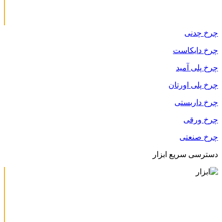
چرخ چدنی
چرخ دایکاست
چرخ پلی آمید
چرخ پلی اورتان
چرخ داربستی
چرخ ورقی
چرخ صنعتی
دسترسی سریع ابزار