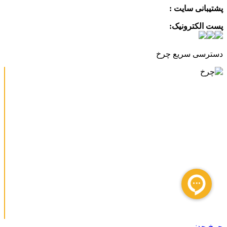
پشتیبانی سایت :
09390612819
پست الکترونیک:
info@charkhabzar.com
دسترسی سریع چرخ
چرخ چدنی