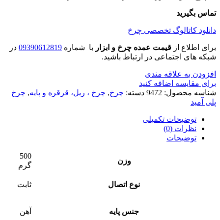
تماس بگیرید
دانلود کاتالوگ تخصصی چرخ
برای اطلاع از
قیمت عمده چرخ و ابزار
با شماره
09390612819
در
شبکه های اجتماعی در ارتباط باشید.
افزودن به علاقه مندی
برای مقایسه اضافه کنید
شناسه محصول:
9472
دسته:
چرخ
,
چرخ ، ریل، قرقره و پایه
,
چرخ
پلی آمید
توضیحات تکمیلی
نظرات (0)
توضیحات
500
وزن
گرم
نوع اتصال
ثابت
جنس پایه
آهن