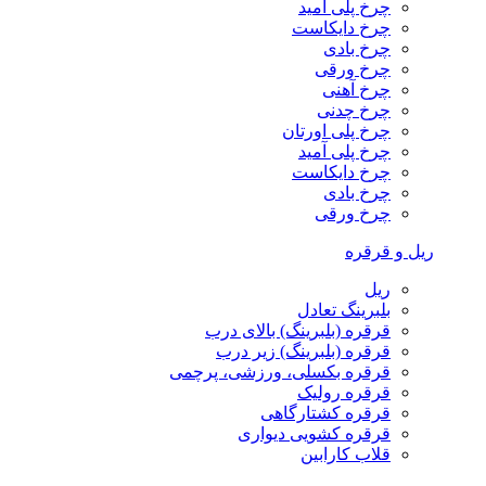
چرخ پلی آمید
چرخ دایکاست
چرخ بادی
چرخ ورقی
چرخ آهنی
چرخ چدنی
چرخ پلی اورتان
چرخ پلی آمید
چرخ دایکاست
چرخ بادی
چرخ ورقی
ریل و قرقره
ریل
بلبرینگ تعادل
قرقره (بلبرینگ) بالای درب
قرقره (بلبرینگ) زیر درب
قرقره بکسلی، ورزشی، پرچمی
قرقره رولیک
قرقره کشتارگاهی
قرقره کشویی دیواری
قلاب کارابین