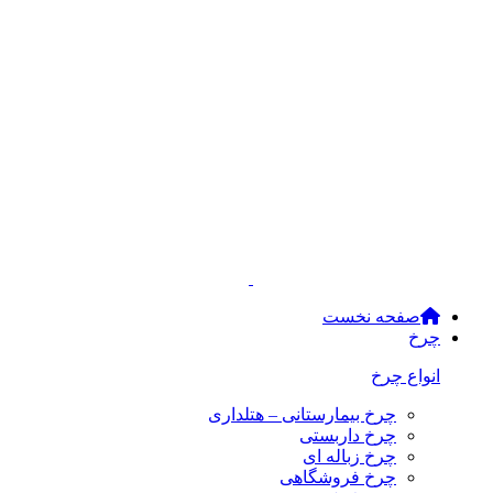
صفحه نخست
چرخ
انواع چرخ
چرخ بیمارستانی – هتلداری
چرخ داربستی
چرخ زباله ای
چرخ فروشگاهی