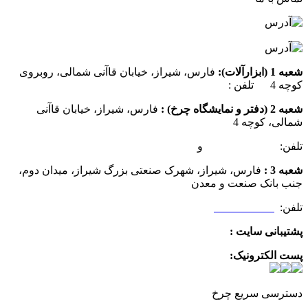
شعبه 1 (ابزارآلات):
فارس، شیراز، خیابان قاآنی شمالی، روبروی
کوچه 4 تلفن :
07137385162
شعبه 2 (دفتر و نمایشگاه چرخ) :
فارس، شیراز، خیابان قاآنی
شمالی، کوچه 4
تلفن:
07132349472
و
07132332354
شعبه 3 :
فارس، شیراز، شهرک صنعتی بزرگ شیراز، میدان دوم،
جنب بانک صنعت و معدن
تلفن:
09025506188
پشتیبانی سایت :
09390612819
پست الکترونیک:
info@charkhabzar.com
دسترسی سریع چرخ