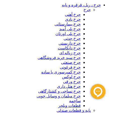
چرخ ، ریل، قرقره و پایه
چرخ
چرخ آهنی
چرخ بادی
چرخ بیمارستانی
چرخ پلی آمید
چرخ پلی اورتان
چرخ چدنی
چرخ داربستی
چرخ دایکاست
چرخ زباله ای
چرخ سبد خرید فروشگاهی
چرخ صنعتی
چرخ فرغونی
چرخ کمپرسوری یا ساده
چرخ لوکس
چرخ ورقی
چرخ هتل داری
چرخ نساجی و کشتارگاهی
چرخ مبلمان و وسایل چوبی
ساچمه
قطعات ویلچر
پایه و قطعات صندلی