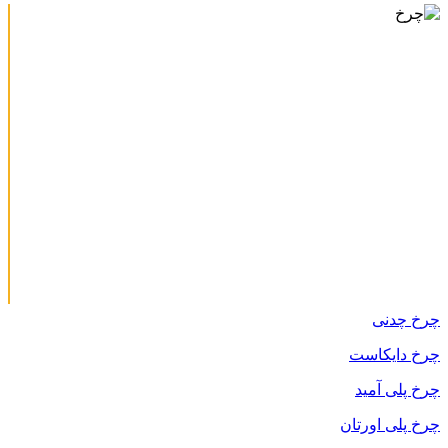
چرخ چدنی
چرخ دایکاست
چرخ پلی آمید
چرخ پلی اورتان