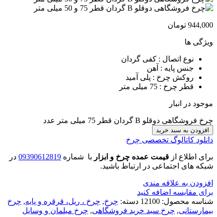
944,000
تومان
ویژگی ها
نوع اتصال : کفی گردان
جنس پایه : آهن
روکش چرخ : پلی آمید
قطر چرخ : 75 میلی متر
موجود در انبار
چرخ فروشگاهی دوقلو B گردان قطر 75 میلی متر عدد
افزودن به سبد خرید
دانلود کاتالوگ تخصصی چرخ
برای اطلاع از
قیمت عمده چرخ و ابزار
با شماره
09390612819
در
شبکه های اجتماعی در ارتباط باشید.
افزودن به علاقه مندی
برای مقایسه اضافه کنید
شناسه محصول:
12100
دسته:
چرخ
,
چرخ ، ریل، قرقره و پایه
,
چرخ
بیمارستانی
,
چرخ سبد خرید فروشگاهی
,
چرخ مبلمان و وسایل