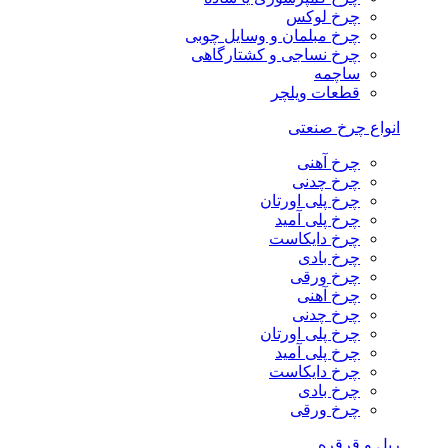
چرخ لوکس
چرخ مبلمان و وسایل چوبی
چرخ نساجی و کشتارگاهی
ساچمه
قطعات ویلچر
انواع چرخ صنعتی
چرخ آهنی
چرخ چدنی
چرخ پلی اورتان
چرخ پلی آمید
چرخ دایکاست
چرخ بادی
چرخ ورقی
چرخ آهنی
چرخ چدنی
چرخ پلی اورتان
چرخ پلی آمید
چرخ دایکاست
چرخ بادی
چرخ ورقی
ریل و قرقره