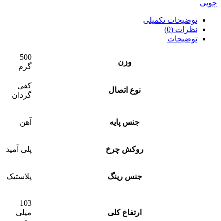
چوبی
توضیحات تکمیلی
نظرات (0)
توضیحات
500
وزن
گرم
کفی
نوع اتصال
گردان
جنس پایه
آهن
روکش چرخ
پلی آمید
جنس رینگ
پلاستیک
103
ارتفاع کلی
میلی