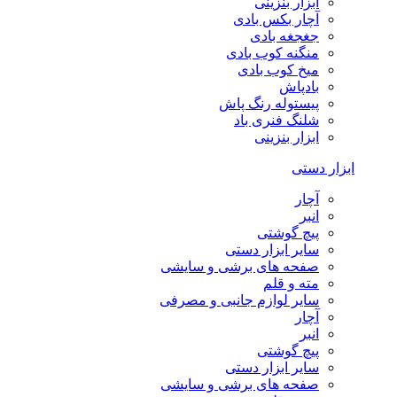
ابزار بنزینی
آچار بکس بادی
جغجغه بادی
منگنه کوب بادی
میخ کوب بادی
بادپاش
پیستوله رنگ پاش
شلنگ فنری باد
ابزار بنزینی
ابزار دستی
آچار
انبر
پیچ گوشتی
سایر ابزار دستی
صفحه های برشی و سایشی
مته و قلم
سایر لوازم جانبی و مصرفی
آچار
انبر
پیچ گوشتی
سایر ابزار دستی
صفحه های برشی و سایشی