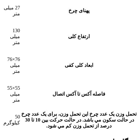
27 میلی
پهنای چرخ
متر
130
ارتفاع کلی
میلی
متر
76×76
ابعاد کلی کفی
میلی
متر
55×55
فاصله آکس تا آکس اتصال
میلی
متر
تحمل وزن یک عدد چرخ
این تحمل وزن، برای يک عدد چرخ
50
در حالت سکون مي باشد. در حالت حرکت بين 10 تا 30
کیلوگرم
درصد از تحمل وزن کم مي شود.