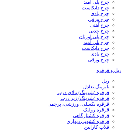
چرخ پلی آمید
چرخ دایکاست
چرخ بادی
چرخ ورقی
چرخ آهنی
چرخ چدنی
چرخ پلی اورتان
چرخ پلی آمید
چرخ دایکاست
چرخ بادی
چرخ ورقی
ریل و قرقره
ریل
بلبرینگ تعادل
قرقره (بلبرینگ) بالای درب
قرقره (بلبرینگ) زیر درب
قرقره بکسلی، ورزشی، پرچمی
قرقره رولیک
قرقره کشتارگاهی
قرقره کشویی دیواری
قلاب کارابین