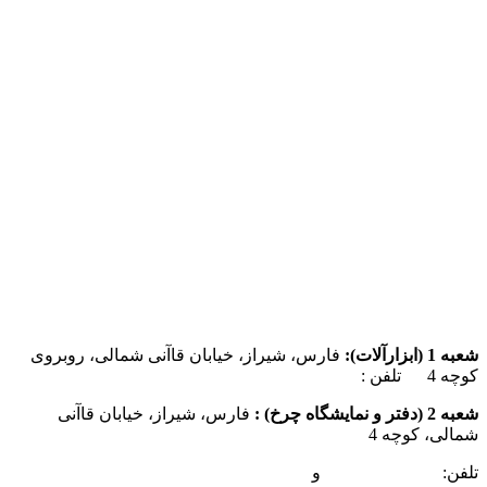
شعبه 1 (ابزارآلات):
فارس، شیراز، خیابان قاآنی شمالی، روبروی
کوچه 4 تلفن :
07137385162
شعبه 2 (دفتر و نمایشگاه چرخ) :
فارس، شیراز، خیابان قاآنی
شمالی، کوچه 4
تلفن:
07132349472
و
07132332354