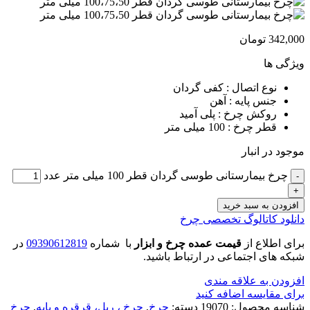
342,000
تومان
ویژگی ها
نوع اتصال : کفی گردان
جنس پایه : آهن
روکش چرخ : پلی آمید
قطر چرخ : 100 میلی متر
موجود در انبار
چرخ بیمارستانی طوسی گردان قطر 100 میلی متر عدد
افزودن به سبد خرید
دانلود کاتالوگ تخصصی چرخ
برای اطلاع از
قیمت عمده چرخ و ابزار
با شماره
09390612819
در
شبکه های اجتماعی در ارتباط باشید.
افزودن به علاقه مندی
برای مقایسه اضافه کنید
شناسه محصول:
19070
دسته:
چرخ
,
چرخ ، ریل، قرقره و پایه
,
چرخ