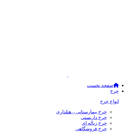
صفحه نخست
چرخ
انواع چرخ
چرخ بیمارستانی – هتلداری
چرخ داربستی
چرخ زباله ای
چرخ فروشگاهی