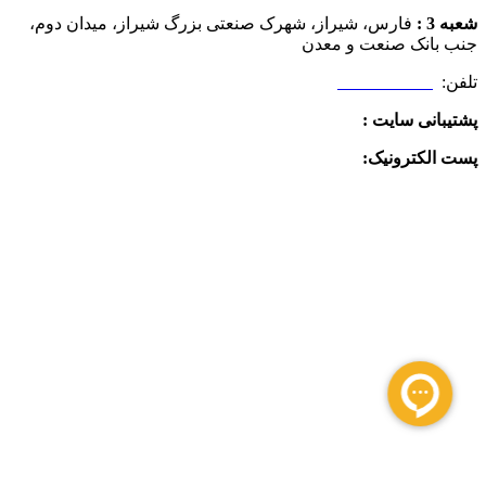
شعبه 3 :
فارس، شیراز، شهرک صنعتی بزرگ شیراز، میدان دوم،
جنب بانک صنعت و معدن
تلفن:
09025506188
پشتیبانی سایت :
09390612819
پست الکترونیک:
info@charkhabzar.com