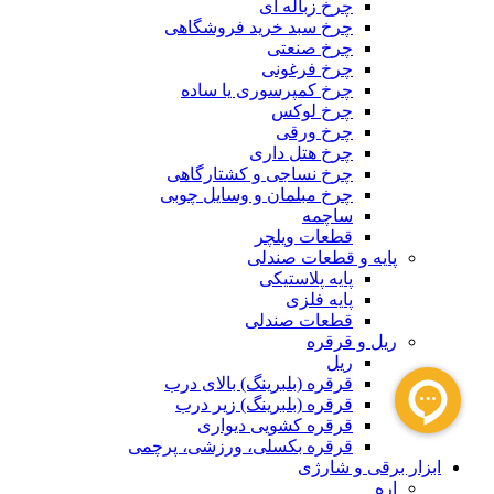
چرخ زباله ای
چرخ سبد خرید فروشگاهی
چرخ صنعتی
چرخ فرغونی
چرخ کمپرسوری یا ساده
چرخ لوکس
چرخ ورقی
چرخ هتل داری
چرخ نساجی و کشتارگاهی
چرخ مبلمان و وسایل چوبی
ساچمه
قطعات ویلچر
پایه و قطعات صندلی
پایه پلاستیکی
پایه فلزی
قطعات صندلی
ریل و قرقره
ریل
قرقره (بلبرینگ) بالای درب
قرقره (بلبرینگ) زیر درب
قرقره کشویی دیواری
قرقره بکسلی، ورزشی، پرچمی
ابزار برقی و شارژی
اره