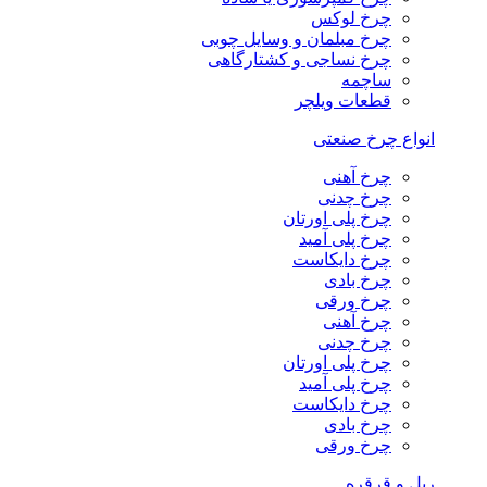
چرخ لوکس
چرخ مبلمان و وسایل چوبی
چرخ نساجی و کشتارگاهی
ساچمه
قطعات ویلچر
انواع چرخ صنعتی
چرخ آهنی
چرخ چدنی
چرخ پلی اورتان
چرخ پلی آمید
چرخ دایکاست
چرخ بادی
چرخ ورقی
چرخ آهنی
چرخ چدنی
چرخ پلی اورتان
چرخ پلی آمید
چرخ دایکاست
چرخ بادی
چرخ ورقی
ریل و قرقره