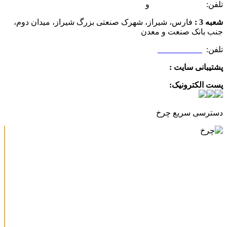
تلفن:
07132349472
و
07132332354
شعبه 3 :
فارس، شیراز، شهرک صنعتی بزرگ شیراز، میدان دوم،
جنب بانک صنعت و معدن
تلفن:
09025506188
پشتیبانی سایت :
09390612819
پست الکترونیک:
info@charkhabzar.com
دسترسی سریع چرخ