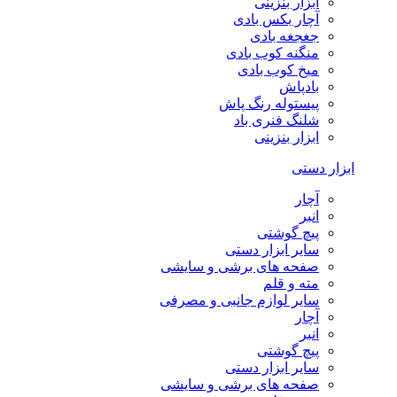
ابزار بنزینی
آچار بکس بادی
جغجغه بادی
منگنه کوب بادی
میخ کوب بادی
بادپاش
پیستوله رنگ پاش
شلنگ فنری باد
ابزار بنزینی
ابزار دستی
آچار
انبر
پیچ گوشتی
سایر ابزار دستی
صفحه های برشی و سایشی
مته و قلم
سایر لوازم جانبی و مصرفی
آچار
انبر
پیچ گوشتی
سایر ابزار دستی
صفحه های برشی و سایشی