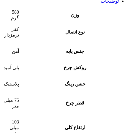
توضیحات
580
وزن
گرم
کفی
نوع اتصال
ترمزدار
جنس پایه
آهن
روکش چرخ
پلی آمید
جنس رینگ
پلاستیک
75 میلی
قطر چرخ
متر
103
ارتفاع کلی
میلی