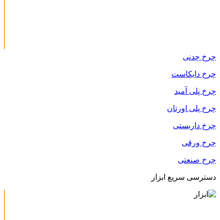
چرخ چدنی
چرخ دایکاست
چرخ پلی آمید
چرخ پلی اورتان
چرخ داربستی
چرخ ورقی
چرخ صنعتی
دسترسی سریع ابزار