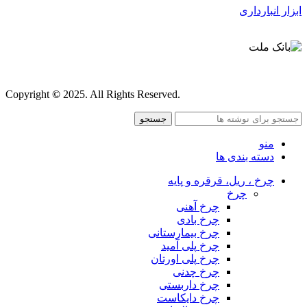
ابزار انبارداری
قوانین و مقررات
Copyright
©
2025. All Rights Reserved.
جستجو
منو
دسته بندی ها
چرخ ، ریل، قرقره و پایه
چرخ
چرخ آهنی
چرخ بادی
چرخ بیمارستانی
چرخ پلی آمید
چرخ پلی اورتان
چرخ چدنی
چرخ داربستی
چرخ دایکاست