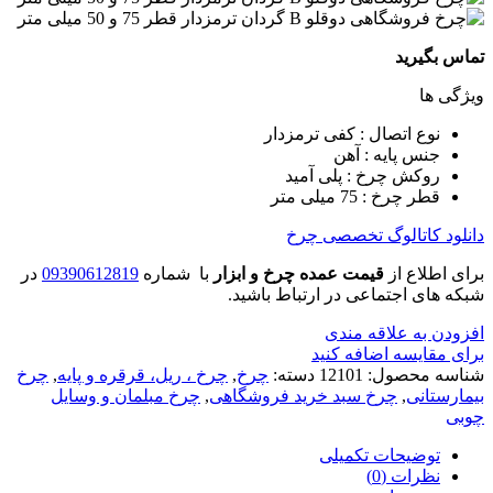
تماس بگیرید
ویژگی ها
نوع اتصال : کفی ترمزدار
جنس پایه : آهن
روکش چرخ : پلی آمید
قطر چرخ : 75 میلی متر
دانلود کاتالوگ تخصصی چرخ
برای اطلاع از
قیمت عمده چرخ و ابزار
با شماره
09390612819
در
شبکه های اجتماعی در ارتباط باشید.
افزودن به علاقه مندی
برای مقایسه اضافه کنید
شناسه محصول:
12101
دسته:
چرخ
,
چرخ ، ریل، قرقره و پایه
,
چرخ
بیمارستانی
,
چرخ سبد خرید فروشگاهی
,
چرخ مبلمان و وسایل
چوبی
توضیحات تکمیلی
نظرات (0)