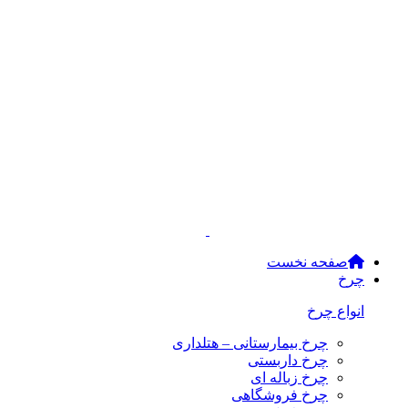
صفحه نخست
چرخ
انواع چرخ
چرخ بیمارستانی – هتلداری
چرخ داربستی
چرخ زباله ای
چرخ فروشگاهی