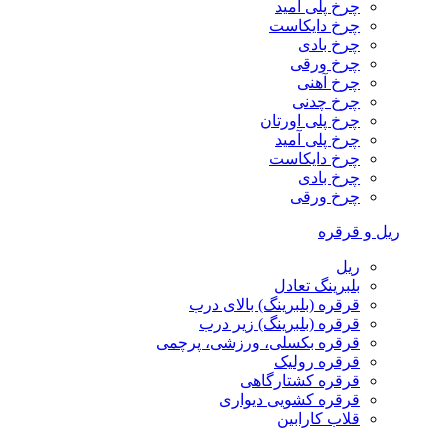
چرخ پلی آمید
چرخ دایکاست
چرخ بادی
چرخ ورقی
چرخ آهنی
چرخ چدنی
چرخ پلی اورتان
چرخ پلی آمید
چرخ دایکاست
چرخ بادی
چرخ ورقی
ریل و قرقره
ریل
بلبرینگ تعادل
قرقره (بلبرینگ) بالای درب
قرقره (بلبرینگ) زیر درب
قرقره بکسلی، ورزشی، پرچمی
قرقره رولیک
قرقره کشتارگاهی
قرقره کشویی دیواری
قلاب کارابین