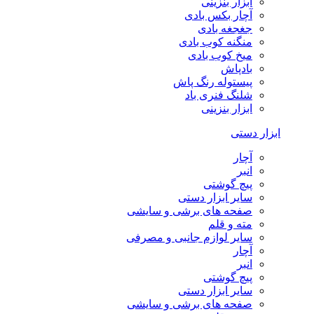
ابزار بنزینی
آچار بکس بادی
جغجغه بادی
منگنه کوب بادی
میخ کوب بادی
بادپاش
پیستوله رنگ پاش
شلنگ فنری باد
ابزار بنزینی
ابزار دستی
آچار
انبر
پیچ گوشتی
سایر ابزار دستی
صفحه های برشی و سایشی
مته و قلم
سایر لوازم جانبی و مصرفی
آچار
انبر
پیچ گوشتی
سایر ابزار دستی
صفحه های برشی و سایشی