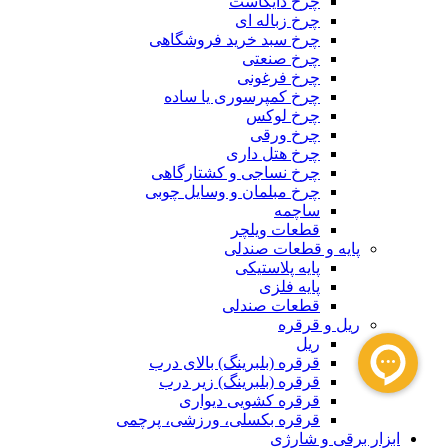
چرخ دایکاست
چرخ زباله ای
چرخ سبد خرید فروشگاهی
چرخ صنعتی
چرخ فرغونی
چرخ کمپرسوری یا ساده
چرخ لوکس
چرخ ورقی
چرخ هتل داری
چرخ نساجی و کشتارگاهی
چرخ مبلمان و وسایل چوبی
ساچمه
قطعات ویلچر
پایه و قطعات صندلی
پایه پلاستیکی
پایه فلزی
قطعات صندلی
ریل و قرقره
ریل
قرقره (بلبرینگ) بالای درب
قرقره (بلبرینگ) زیر درب
قرقره کشویی دیواری
قرقره بکسلی، ورزشی، پرچمی
ابزار برقی و شارژی