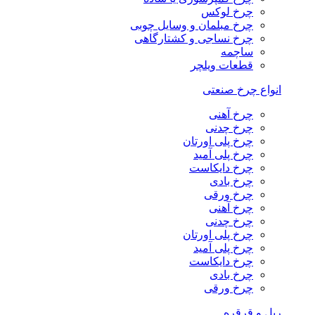
چرخ لوکس
چرخ مبلمان و وسایل چوبی
چرخ نساجی و کشتارگاهی
ساچمه
قطعات ویلچر
انواع چرخ صنعتی
چرخ آهنی
چرخ چدنی
چرخ پلی اورتان
چرخ پلی آمید
چرخ دایکاست
چرخ بادی
چرخ ورقی
چرخ آهنی
چرخ چدنی
چرخ پلی اورتان
چرخ پلی آمید
چرخ دایکاست
چرخ بادی
چرخ ورقی
ریل و قرقره