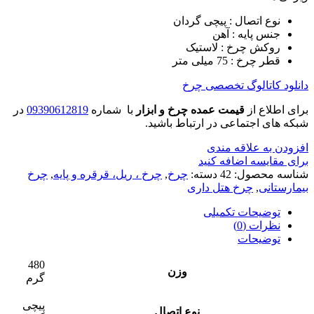
نوع اتصال : پیچی گردان
جنس پایه : آهن
روکش چرخ : لاستیک
قطر چرخ : 75 میلی متر
دانلود کاتالوگ تخصصی چرخ
برای اطلاع از
قیمت عمده چرخ و ابزار
با شماره
09390612819
در
شبکه های اجتماعی در ارتباط باشید.
افزودن به علاقه مندی
برای مقایسه اضافه کنید
شناسه محصول:
42
دسته:
چرخ
,
چرخ ، ریل، قرقره و پایه
,
چرخ
بیمارستانی
,
چرخ هتل داری
توضیحات تکمیلی
نظرات (0)
توضیحات
480
وزن
گرم
پیچی
نوع اتصال