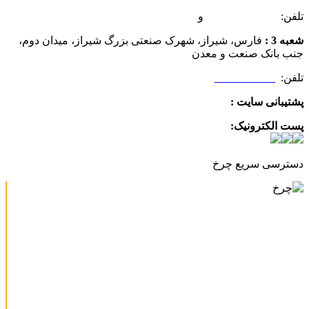
تلفن:
07132349472
و
07132332354
شعبه 3 :
فارس، شیراز، شهرک صنعتی بزرگ شیراز، میدان دوم،
جنب بانک صنعت و معدن
تلفن:
09025506188
پشتیبانی سایت :
09390612819
پست الکترونیک:
info@charkhabzar.com
دسترسی سریع چرخ