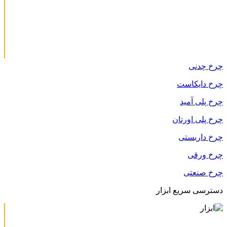
چرخ چدنی
چرخ دایکاست
چرخ پلی آمید
چرخ پلی اورتان
چرخ داربستی
چرخ ورقی
چرخ صنعتی
دسترسی سریع ابزار