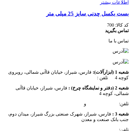
اطلاعات بیشتر
بست بکسل چدنی سایز 25 میلی متر
کد کالا:
700
تماس بگیرید
تماس با ما
شعبه 1 (ابزارآلات):
فارس، شیراز، خیابان قاآنی شمالی، روبروی
کوچه 4 تلفن :
07137385162
شعبه 2 (دفتر و نمایشگاه چرخ) :
فارس، شیراز، خیابان قاآنی
شمالی، کوچه 4
تلفن:
07132349472
و
07132332354
شعبه 3 :
فارس، شیراز، شهرک صنعتی بزرگ شیراز، میدان دوم،
جنب بانک صنعت و معدن
تلفن:
09025506188