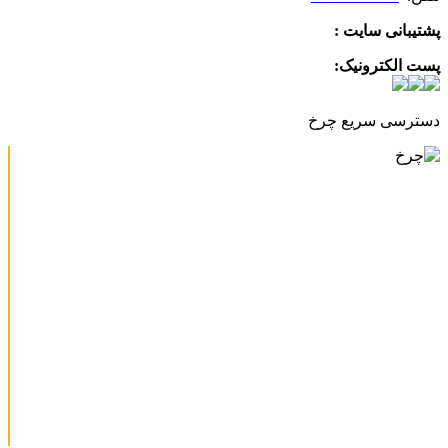
پشتیبانی سایت :
09390612819
پست الکترونیک:
info@charkhabzar.com
دسترسی سریع چرخ