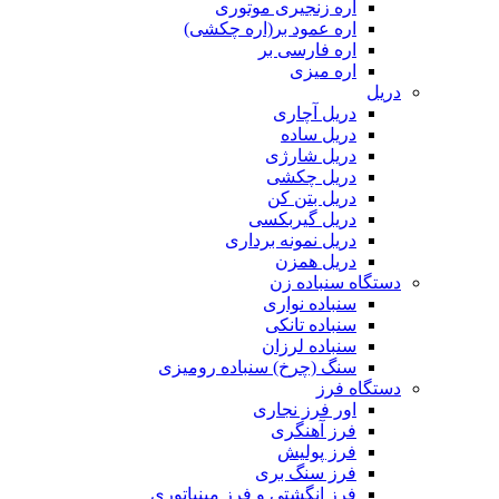
اره زنجیری موتوری
اره عمود بر(اره چکشی)
اره فارسی بر
اره میزی
دریل
دریل آچاری
دریل ساده
دریل شارژی
دریل چکشی
دریل بتن کن
دریل گیربکسی
دریل نمونه برداری
دریل همزن
دستگاه سنباده زن
سنباده نواری
سنباده تانکی
سنباده لرزان
سنگ (چرخ) سنباده رومیزی
دستگاه فرز
اور فرز نجاری
فرز آهنگری
فرز پولیش
فرز سنگ بری
فرز انگشتی و فرز مینیاتوری