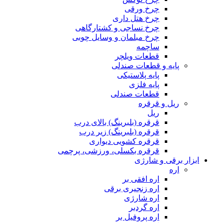
چرخ ورقی
چرخ هتل داری
چرخ نساجی و کشتارگاهی
چرخ مبلمان و وسایل چوبی
ساچمه
قطعات ویلچر
پایه و قطعات صندلی
پایه پلاستیکی
پایه فلزی
قطعات صندلی
ریل و قرقره
ریل
قرقره (بلبرینگ) بالای درب
قرقره (بلبرینگ) زیر درب
قرقره کشویی دیواری
قرقره بکسلی، ورزشی، پرچمی
ابزار برقی و شارژی
اره
اره افقی بر
اره زنجیری برقی
اره شارژی
اره گردبر
اره پروفیل بر