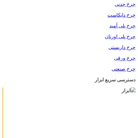
چرخ چدنی
چرخ دایکاست
چرخ پلی آمید
چرخ پلی اورتان
چرخ داربستی
چرخ ورقی
چرخ صنعتی
دسترسی سریع ابزار