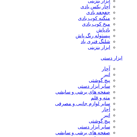
ابزار بنزینی
آچار بکس بادی
جغجغه بادی
منگنه کوب بادی
میخ کوب بادی
بادپاش
پیستوله رنگ پاش
شلنگ فنری باد
ابزار بنزینی
ابزار دستی
آچار
انبر
پیچ گوشتی
سایر ابزار دستی
صفحه های برشی و سایشی
مته و قلم
سایر لوازم جانبی و مصرفی
آچار
انبر
پیچ گوشتی
سایر ابزار دستی
صفحه های برشی و سایشی