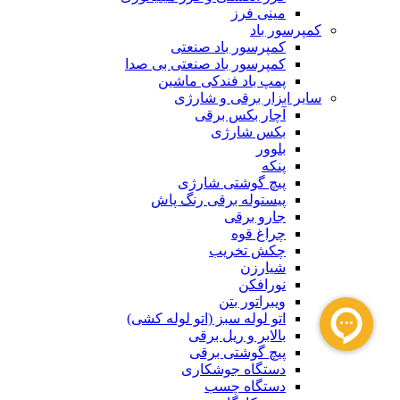
مینی فرز
کمپرسور باد
کمپرسور باد صنعتی
کمپرسور باد صنعتی بی صدا
پمپ باد فندکی ماشین
سایر ابزار برقی و شارژی
آچار بکس برقی
بکس شارژی
بلوور
پنکه
پیچ گوشتی شارژی
پیستوله برقی رنگ پاش
جارو برقی
چراغ قوه
چکش تخریب
شیارزن
نورافکن
ویبراتور بتن
اتو لوله سبز (اتو لوله کشی)
بالابر و ریل برقی
پیچ گوشتی برقی
دستگاه جوشکاری
دستگاه چسب