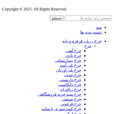
قوانین و مقررات
Copyright
©
2025. All Rights Reserved.
جستجو
منو
دسته بندی ها
چرخ ، ریل، قرقره و پایه
چرخ
چرخ آهنی
چرخ بادی
چرخ بیمارستانی
چرخ پلی آمید
چرخ پلی اورتان
چرخ چدنی
چرخ داربستی
چرخ دایکاست
چرخ زباله ای
چرخ سبد خرید فروشگاهی
چرخ صنعتی
چرخ فرغونی
چرخ کمپرسوری یا ساده
چرخ لوکس