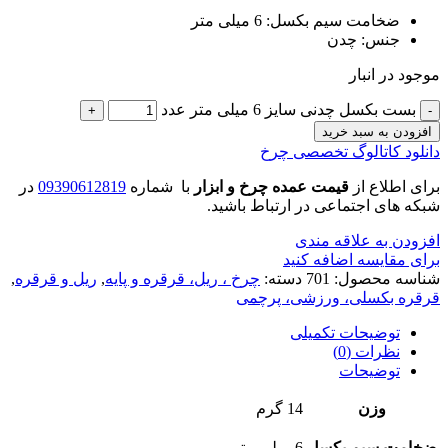
ضخامت سیم بکسل: 6 میلی متر
جنس: چدن
موجود در انبار
بست بکسل چدنی سایز 6 میلی متر عدد
افزودن به سبد خرید
دانلود کاتالوگ تخصصی چرخ
برای اطلاع از
قیمت عمده چرخ و ابزار
با شماره
09390612819
در
شبکه های اجتماعی در ارتباط باشید.
افزودن به علاقه مندی
برای مقایسه اضافه کنید
شناسه محصول:
701
دسته:
چرخ ، ریل، قرقره و پایه
,
ریل و قرقره
,
قرقره بکسلی، ورزشی، پرچمی
توضیحات تکمیلی
نظرات (0)
توضیحات
وزن
14 گرم
ضخامت سیم بکسل
6 میلی متر