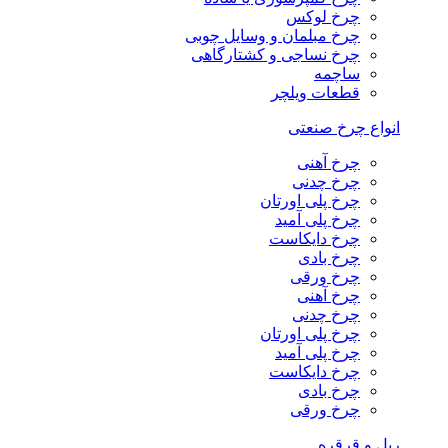
چرخ لوکس
چرخ مبلمان و وسایل چوبی
چرخ نساجی و کشتارگاهی
ساچمه
قطعات ویلچر
انواع چرخ صنعتی
چرخ آهنی
چرخ چدنی
چرخ پلی اورتان
چرخ پلی آمید
چرخ دایکاست
چرخ بادی
چرخ ورقی
چرخ آهنی
چرخ چدنی
چرخ پلی اورتان
چرخ پلی آمید
چرخ دایکاست
چرخ بادی
چرخ ورقی
ریل و قرقره