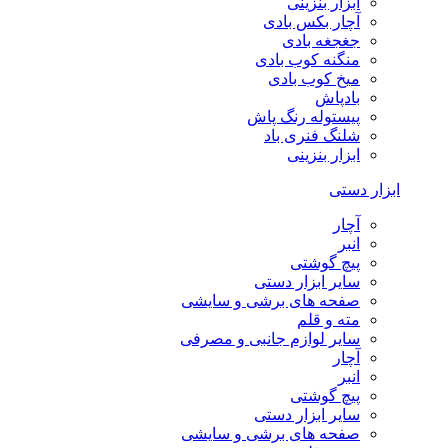
ابزار بنزینی
آچار بکس بادی
جغجغه بادی
منگنه کوب بادی
میخ کوب بادی
بادپاش
پیستوله رنگ پاش
شلنگ فنری باد
ابزار بنزینی
ابزار دستی
آچار
انبر
پیچ گوشتی
سایر ابزار دستی
صفحه های برشی و سایشی
مته و قلم
سایر لوازم جانبی و مصرفی
آچار
انبر
پیچ گوشتی
سایر ابزار دستی
صفحه های برشی و سایشی