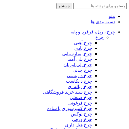
جستجو
منو
دسته بندی ها
چرخ ، ریل، قرقره و پایه
چرخ
چرخ آهنی
چرخ بادی
چرخ بیمارستانی
چرخ پلی آمید
چرخ پلی اورتان
چرخ چدنی
چرخ داربستی
چرخ دایکاست
چرخ زباله ای
چرخ سبد خرید فروشگاهی
چرخ صنعتی
چرخ فرغونی
چرخ کمپرسوری یا ساده
چرخ لوکس
چرخ ورقی
چرخ هتل داری