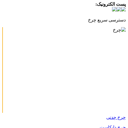
پست الکترونیک:
info@charkhabzar.com
دسترسی سریع چرخ
چرخ چدنی
چرخ دایکاست