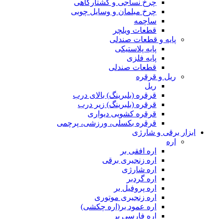
چرخ نساجی و کشتارگاهی
چرخ مبلمان و وسایل چوبی
ساچمه
قطعات ویلچر
پایه و قطعات صندلی
پایه پلاستیکی
پایه فلزی
قطعات صندلی
ریل و قرقره
ریل
قرقره (بلبرینگ) بالای درب
قرقره (بلبرینگ) زیر درب
قرقره کشویی دیواری
قرقره بکسلی، ورزشی، پرچمی
ابزار برقی و شارژی
اره
اره افقی بر
اره زنجیری برقی
اره شارژی
اره گردبر
اره پروفیل بر
اره زنجیری موتوری
اره عمود بر(اره چکشی)
اره فارسی بر