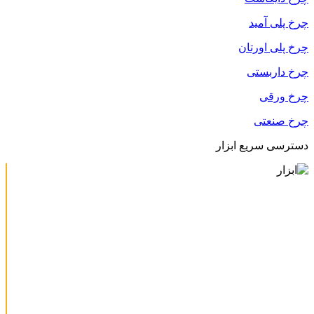
چرخ پلی آمید
چرخ پلی اورتان
چرخ داربستی
چرخ ورقی
چرخ صنعتی
دسترسی سریع ابزار