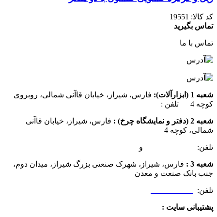
کد کالا:
19551
تماس بگیرید
تماس با ما
شعبه 1 (ابزارآلات):
فارس، شیراز، خیابان قاآنی شمالی، روبروی
کوچه 4 تلفن :
07137385162
شعبه 2 (دفتر و نمایشگاه چرخ) :
فارس، شیراز، خیابان قاآنی
شمالی، کوچه 4
تلفن:
07132349472
و
07132332354
شعبه 3 :
فارس، شیراز، شهرک صنعتی بزرگ شیراز، میدان دوم،
جنب بانک صنعت و معدن
تلفن:
09025506188
پشتیبانی سایت :
09390612819