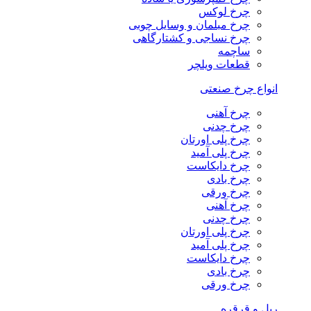
چرخ لوکس
چرخ مبلمان و وسایل چوبی
چرخ نساجی و کشتارگاهی
ساچمه
قطعات ویلچر
انواع چرخ صنعتی
چرخ آهنی
چرخ چدنی
چرخ پلی اورتان
چرخ پلی آمید
چرخ دایکاست
چرخ بادی
چرخ ورقی
چرخ آهنی
چرخ چدنی
چرخ پلی اورتان
چرخ پلی آمید
چرخ دایکاست
چرخ بادی
چرخ ورقی
ریل و قرقره