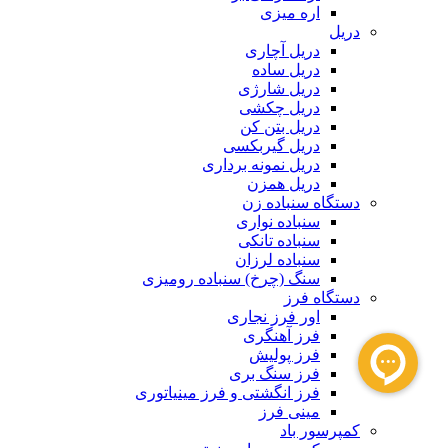
اره میزی
دریل
دریل آچاری
دریل ساده
دریل شارژی
دریل چکشی
دریل بتن کن
دریل گیربکسی
دریل نمونه برداری
دریل همزن
دستگاه سنباده زن
سنباده نواری
سنباده تانکی
سنباده لرزان
سنگ (چرخ) سنباده رومیزی
دستگاه فرز
اور فرز نجاری
فرز آهنگری
فرز پولیش
فرز سنگ بری
فرز انگشتی و فرز مینیاتوری
مینی فرز
کمپرسور باد