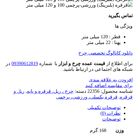
تماس بگیرید
ویژگی ها
قطر : 120 میلی متر
پهنا : 22 میلی متر
دانلود کاتالوگ تخصصی چرخ
برای اطلاع از
قیمت عمده چرخ و ابزار
با شماره
09390612819
در
شبکه های اجتماعی در ارتباط باشید.
افزودن به علاقه مندی
برای مقایسه اضافه کنید
شناسه محصول:
22356
دسته:
چرخ ، ریل، قرقره و پایه
,
ریل و
قرقره
,
قرقره بکسلی، ورزشی، پرچمی
توضیحات تکمیلی
نظرات (0)
توضیحات
وزن
168 گرم