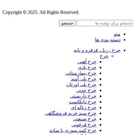
قوانین و مقررات
Copyright
©
2025. All Rights Reserved.
جستجو
منو
دسته بندی ها
چرخ ، ریل، قرقره و پایه
چرخ
چرخ آهنی
چرخ بادی
چرخ بیمارستانی
چرخ پلی آمید
چرخ پلی اورتان
چرخ چدنی
چرخ داربستی
چرخ دایکاست
چرخ زباله ای
چرخ سبد خرید فروشگاهی
چرخ صنعتی
چرخ فرغونی
چرخ کمپرسوری یا ساده