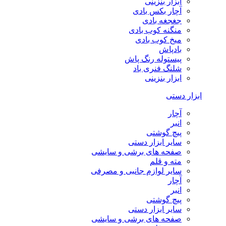
ابزار بنزینی
آچار بکس بادی
جغجغه بادی
منگنه کوب بادی
میخ کوب بادی
بادپاش
پیستوله رنگ پاش
شلنگ فنری باد
ابزار بنزینی
ابزار دستی
آچار
انبر
پیچ گوشتی
سایر ابزار دستی
صفحه های برشی و سایشی
مته و قلم
سایر لوازم جانبی و مصرفی
آچار
انبر
پیچ گوشتی
سایر ابزار دستی
صفحه های برشی و سایشی