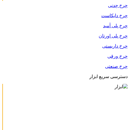
چرخ چدنی
چرخ دایکاست
چرخ پلی آمید
چرخ پلی اورتان
چرخ داربستی
چرخ ورقی
چرخ صنعتی
دسترسی سریع ابزار