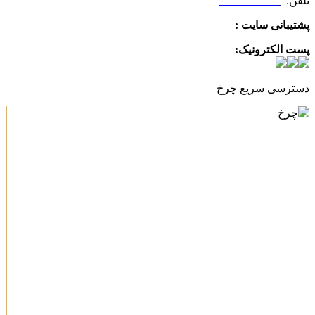
تلفن:
09025506188
پشتیبانی سایت :
09390612819
پست الکترونیک:
info@charkhabzar.com
دسترسی سریع چرخ