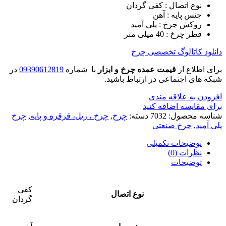
نوع اتصال : کفی گردان
جنس پایه : آهن
روکش چرخ : پلی آمید
قطر چرخ : 40 میلی متر
دانلود کاتالوگ تخصصی چرخ
برای اطلاع از
قیمت عمده چرخ و ابزار
با شماره
09390612819
در
شبکه های اجتماعی در ارتباط باشید.
افزودن به علاقه مندی
برای مقایسه اضافه کنید
شناسه محصول:
7032
دسته:
چرخ
,
چرخ ، ریل، قرقره و پایه
,
چرخ
پلی آمید
,
چرخ صنعتی
توضیحات تکمیلی
نظرات (0)
توضیحات
کفی
نوع اتصال
گردان