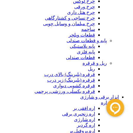
چرخ لوکس
چرخ ورقی
چرخ هتل داری
چرخ نساجی و کشتارگاهی
چرخ مبلمان و وسایل چوبی
ساچمه
قطعات ویلچر
پایه و قطعات صندلی
پایه پلاستیکی
پایه فلزی
قطعات صندلی
ریل و قرقره
ریل
قرقره (بلبرینگ) بالای درب
قرقره (بلبرینگ) زیر درب
قرقره کشویی دیواری
قرقره بکسلی، ورزشی، پرچمی
ابزار برقی و شارژی
اره
اره افقی بر
اره زنجیری برقی
اره شارژی
اره گردبر
اره پروفیل بر