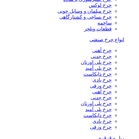
چرخ لوکس
چرخ مبلمان و وسایل چوبی
چرخ نساجی و کشتارگاهی
ساچمه
قطعات ویلچر
انواع چرخ صنعتی
چرخ آهنی
چرخ چدنی
چرخ پلی اورتان
چرخ پلی آمید
چرخ دایکاست
چرخ بادی
چرخ ورقی
چرخ آهنی
چرخ چدنی
چرخ پلی اورتان
چرخ پلی آمید
چرخ دایکاست
چرخ بادی
چرخ ورقی
ریل و قرقره