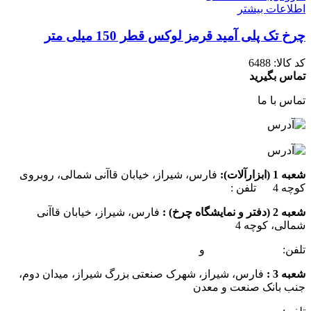
اطلاعات بیشتر
چرخ تک پلی آمید قرمز لوکس قطر 150 میلی متر
کد کالا:
6488
تماس بگیرید
تماس با ما
شعبه 1 (ابزارآلات):
فارس، شیراز، خیابان قاآنی شمالی، روبروی
کوچه 4 تلفن :
07137385162
شعبه 2 (دفتر و نمایشگاه چرخ) :
فارس، شیراز، خیابان قاآنی
شمالی، کوچه 4
تلفن:
07132349472
و
07132332354
شعبه 3 :
فارس، شیراز، شهرک صنعتی بزرگ شیراز، میدان دوم،
جنب بانک صنعت و معدن