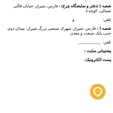
شعبه 2 (دفتر و نمایشگاه چرخ) :
فارس، شیراز، خیابان قاآنی
شمالی، کوچه 4
تلفن:
07132349472
و
07132332354
شعبه 3 :
فارس، شیراز، شهرک صنعتی بزرگ شیراز، میدان دوم،
جنب بانک صنعت و معدن
تلفن:
09025506188
پشتیبانی سایت :
09390612819
پست الکترونیک:
info@charkhabzar.com