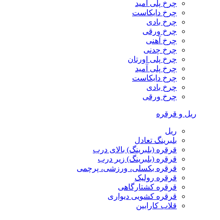
چرخ پلی آمید
چرخ دایکاست
چرخ بادی
چرخ ورقی
چرخ آهنی
چرخ چدنی
چرخ پلی اورتان
چرخ پلی آمید
چرخ دایکاست
چرخ بادی
چرخ ورقی
ریل و قرقره
ریل
بلبرینگ تعادل
قرقره (بلبرینگ) بالای درب
قرقره (بلبرینگ) زیر درب
قرقره بکسلی، ورزشی، پرچمی
قرقره رولیک
قرقره کشتارگاهی
قرقره کشویی دیواری
قلاب کارابین