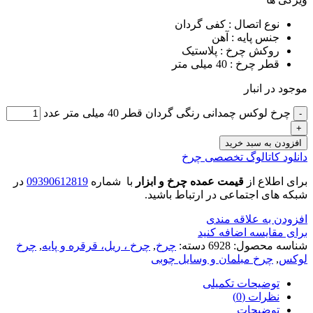
نوع اتصال : کفی گردان
جنس پایه : آهن
روکش چرخ : پلاستیک
قطر چرخ : 40 میلی متر
موجود در انبار
چرخ لوکس چمدانی رنگی گردان قطر 40 میلی متر عدد
افزودن به سبد خرید
دانلود کاتالوگ تخصصی چرخ
برای اطلاع از
قیمت عمده چرخ و ابزار
با شماره
09390612819
در
شبکه های اجتماعی در ارتباط باشید.
افزودن به علاقه مندی
برای مقایسه اضافه کنید
شناسه محصول:
6928
دسته:
چرخ
,
چرخ ، ریل، قرقره و پایه
,
چرخ
لوکس
,
چرخ مبلمان و وسایل چوبی
توضیحات تکمیلی
نظرات (0)
توضیحات