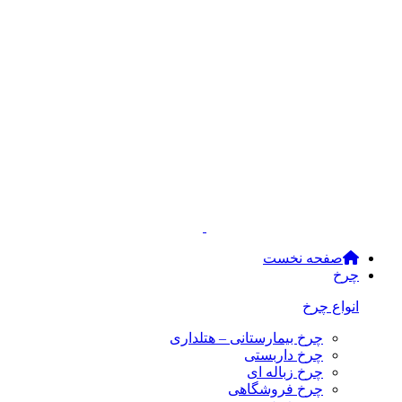
صفحه نخست
چرخ
انواع چرخ
چرخ بیمارستانی – هتلداری
چرخ داربستی
چرخ زباله ای
چرخ فروشگاهی