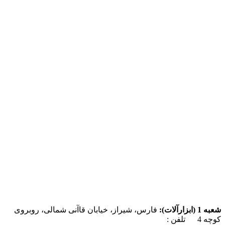
شعبه 1 (ابزارآلات):
فارس، شیراز، خیابان قاآنی شمالی، روبروی
کوچه 4 تلفن :
07137385162