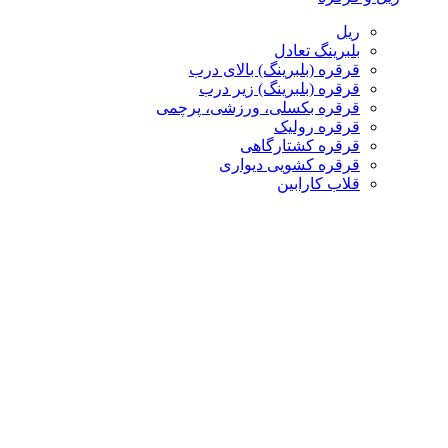
ریل
بلبرینگ تعادل
قرقره (بلبرینگ) بالای درب
قرقره (بلبرینگ) زیر درب
قرقره بکسلی، ورزشی، پرچمی
قرقره رولیک
قرقره کشتارگاهی
قرقره کشویی دیواری
قلاب کارابین