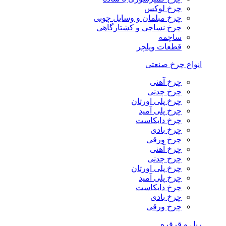
چرخ لوکس
چرخ مبلمان و وسایل چوبی
چرخ نساجی و کشتارگاهی
ساچمه
قطعات ویلچر
انواع چرخ صنعتی
چرخ آهنی
چرخ چدنی
چرخ پلی اورتان
چرخ پلی آمید
چرخ دایکاست
چرخ بادی
چرخ ورقی
چرخ آهنی
چرخ چدنی
چرخ پلی اورتان
چرخ پلی آمید
چرخ دایکاست
چرخ بادی
چرخ ورقی
ریل و قرقره