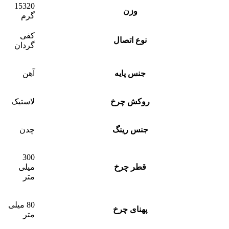
15320
وزن
گرم
کفی
نوع اتصال
گردان
جنس پایه
آهن
روکش چرخ
لاستیک
جنس رینگ
چدن
300
قطر چرخ
میلی
متر
80 میلی
پهنای چرخ
متر