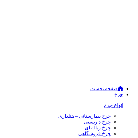
صفحه نخست
چرخ
انواع چرخ
چرخ بیمارستانی – هتلداری
چرخ داربستی
چرخ زباله ای
چرخ فروشگاهی