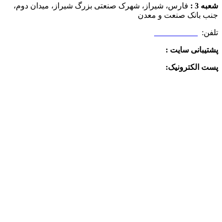
شعبه 3 :
فارس، شیراز، شهرک صنعتی بزرگ شیراز، میدان دوم،
جنب بانک صنعت و معدن
تلفن:
09025506188
پشتیبانی سایت :
09390612819
پست الکترونیک:
info@charkhabzar.com