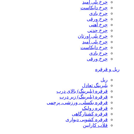
چرخ پلی آمید
چرخ دایکاست
چرخ بادی
چرخ ورقی
چرخ آهنی
چرخ چدنی
چرخ پلی اورتان
چرخ پلی آمید
چرخ دایکاست
چرخ بادی
چرخ ورقی
ریل و قرقره
ریل
بلبرینگ تعادل
قرقره (بلبرینگ) بالای درب
قرقره (بلبرینگ) زیر درب
قرقره بکسلی، ورزشی، پرچمی
قرقره رولیک
قرقره کشتارگاهی
قرقره کشویی دیواری
قلاب کارابین