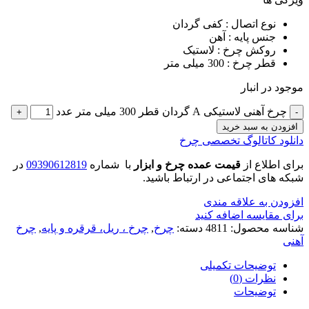
نوع اتصال : کفی گردان
جنس پایه : آهن
روکش چرخ : لاستیک
قطر چرخ : 300 میلی متر
موجود در انبار
چرخ آهنی لاستیکی A گردان قطر 300 میلی متر عدد
افزودن به سبد خرید
دانلود کاتالوگ تخصصی چرخ
برای اطلاع از
قیمت عمده چرخ و ابزار
با شماره
09390612819
در
شبکه های اجتماعی در ارتباط باشید.
افزودن به علاقه مندی
برای مقایسه اضافه کنید
شناسه محصول:
4811
دسته:
چرخ
,
چرخ ، ریل، قرقره و پایه
,
چرخ
آهنی
توضیحات تکمیلی
نظرات (0)
توضیحات