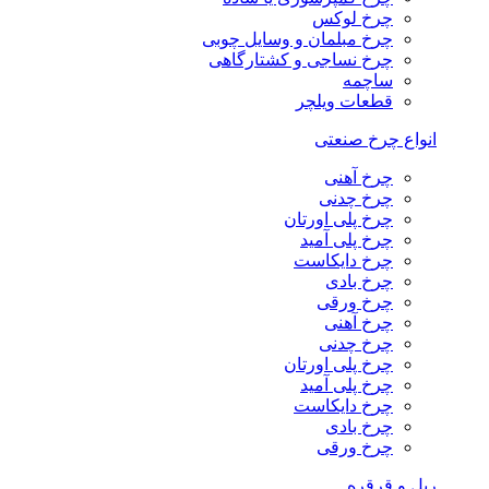
چرخ لوکس
چرخ مبلمان و وسایل چوبی
چرخ نساجی و کشتارگاهی
ساچمه
قطعات ویلچر
انواع چرخ صنعتی
چرخ آهنی
چرخ چدنی
چرخ پلی اورتان
چرخ پلی آمید
چرخ دایکاست
چرخ بادی
چرخ ورقی
چرخ آهنی
چرخ چدنی
چرخ پلی اورتان
چرخ پلی آمید
چرخ دایکاست
چرخ بادی
چرخ ورقی
ریل و قرقره