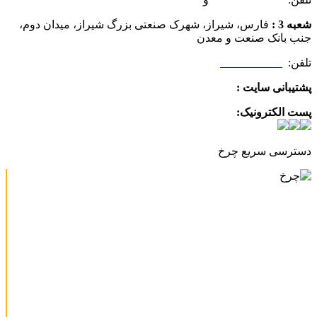
شعبه 3 :
فارس، شیراز، شهرک صنعتی بزرگ شیراز، میدان دوم،
جنب بانک صنعت و معدن
تلفن:
09025506188
پشتیبانی سایت :
09390612819
پست الکترونیک:
info@charkhabzar.com
دسترسی سریع چرخ