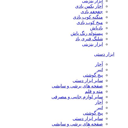
ابزار بنزینی
آچار بکس بادی
جغجغه بادی
منگنه کوب بادی
میخ کوب بادی
بادپاش
پیستوله رنگ پاش
شلنگ فنری باد
ابزار بنزینی
ابزار دستی
آچار
انبر
پیچ گوشتی
سایر ابزار دستی
صفحه های برشی و سایشی
مته و قلم
سایر لوازم جانبی و مصرفی
آچار
انبر
پیچ گوشتی
سایر ابزار دستی
صفحه های برشی و سایشی