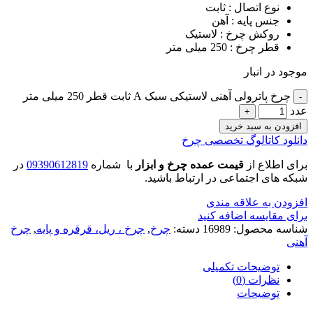
نوع اتصال : ثابت
جنس پایه : آهن
روکش چرخ : لاستیک
قطر چرخ : 250 میلی متر
موجود در انبار
چرخ پاترولی آهنی لاستیکی سبک A ثابت قطر 250 میلی متر
عدد
افزودن به سبد خرید
دانلود کاتالوگ تخصصی چرخ
برای اطلاع از
قیمت عمده چرخ و ابزار
با شماره
09390612819
در
شبکه های اجتماعی در ارتباط باشید.
افزودن به علاقه مندی
برای مقایسه اضافه کنید
شناسه محصول:
16989
دسته:
چرخ
,
چرخ ، ریل، قرقره و پایه
,
چرخ
آهنی
توضیحات تکمیلی
نظرات (0)
توضیحات