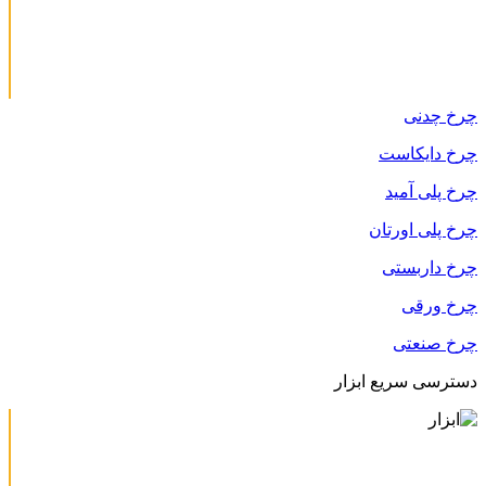
چرخ چدنی
چرخ دایکاست
چرخ پلی آمید
چرخ پلی اورتان
چرخ داربستی
چرخ ورقی
چرخ صنعتی
دسترسی سریع ابزار