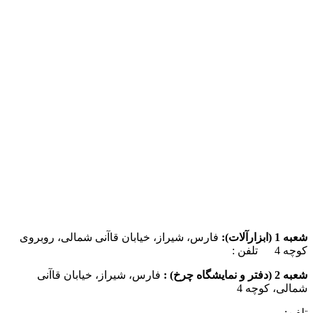
شعبه 1 (ابزارآلات):
فارس، شیراز، خیابان قاآنی شمالی، روبروی
کوچه 4 تلفن :
07137385162
شعبه 2 (دفتر و نمایشگاه چرخ) :
فارس، شیراز، خیابان قاآنی
شمالی، کوچه 4
تلفن:
07132349472
و
07132332354