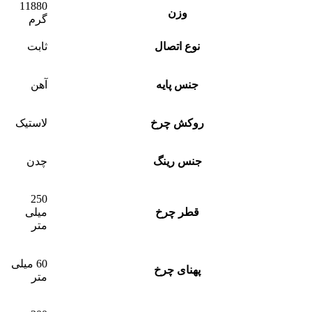
11880
وزن
گرم
نوع اتصال
ثابت
جنس پایه
آهن
روکش چرخ
لاستیک
جنس رینگ
چدن
250
قطر چرخ
میلی
متر
60 میلی
پهنای چرخ
متر