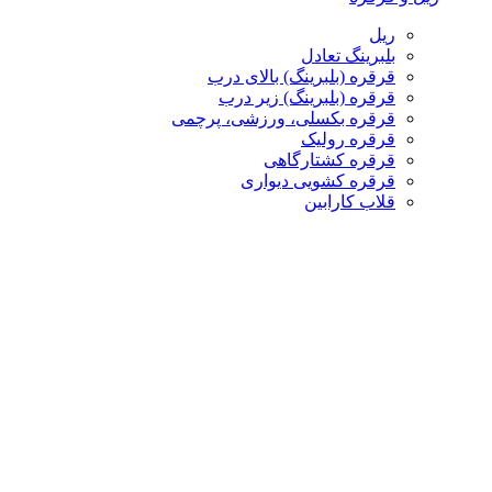
ریل
بلبرینگ تعادل
قرقره (بلبرینگ) بالای درب
قرقره (بلبرینگ) زیر درب
قرقره بکسلی، ورزشی، پرچمی
قرقره رولیک
قرقره کشتارگاهی
قرقره کشویی دیواری
قلاب کارابین