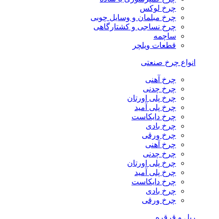
چرخ لوکس
چرخ مبلمان و وسایل چوبی
چرخ نساجی و کشتارگاهی
ساچمه
قطعات ویلچر
انواع چرخ صنعتی
چرخ آهنی
چرخ چدنی
چرخ پلی اورتان
چرخ پلی آمید
چرخ دایکاست
چرخ بادی
چرخ ورقی
چرخ آهنی
چرخ چدنی
چرخ پلی اورتان
چرخ پلی آمید
چرخ دایکاست
چرخ بادی
چرخ ورقی
ریل و قرقره