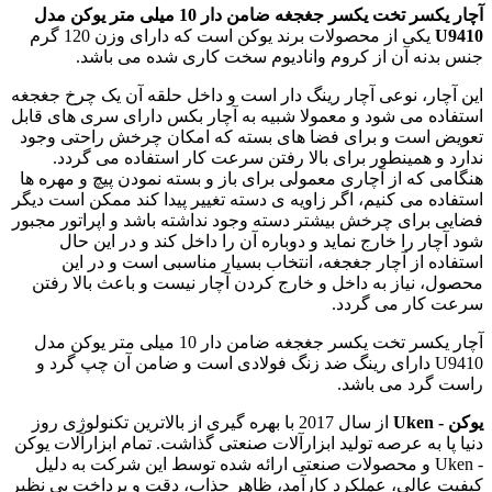
آچار یکسر تخت یکسر جغجغه ضامن دار 10 میلی متر یوکن مدل
U9410
یکی از محصولات برند یوکن است که دارای وزن 120 گرم
جنس بدنه آن از کروم وانادیوم سخت کاری شده می باشد.
این آچار، نوعی آچار رینگ دار است و داخل حلقه آن یک چرخ جغجغه
استفاده می شود و معمولا شبیه به آچار بکس دارای سری های قابل
تعویض است و برای فضا های بسته که امکان چرخش راحتی وجود
ندارد و همینطور برای بالا رفتن سرعت کار استفاده می گردد.
هنگامی که از آچاری معمولی برای باز و بسته نمودن پیچ و مهره ها
استفاده می کنیم، اگر زاویه ی دسته تغییر پیدا کند ممکن است دیگر
فضایی برای چرخش بیشتر دسته وجود نداشته باشد و اپراتور مجبور
شود آچار را خارج نماید و دوباره آن را داخل کند و در این حال
استفاده از آچار جغجغه، انتخاب بسیار مناسبی است و در این
محصول، نیاز به داخل و خارج کردن آچار نیست و باعث بالا رفتن
سرعت کار می گردد.
آچار یکسر تخت یکسر جغجغه ضامن دار 10 میلی متر یوکن مدل
U9410 دارای رینگ ضد زنگ فولادی است و ضامن آن چپ گرد و
راست گرد می باشد.
یوکن - Uken
از سال 2017 با بهره گیری از بالاترین تکنولوژی روز
دنیا پا به عرصه تولید ابزارآلات صنعتی گذاشت. تمام ابزارآلات یوکن
- Uken و محصولات صنعتی ارائه شده توسط این شرکت به دلیل
کیفیت عالی، عملکرد کارآمد، ظاهر جذاب، دقت و پرداخت بی نظیر