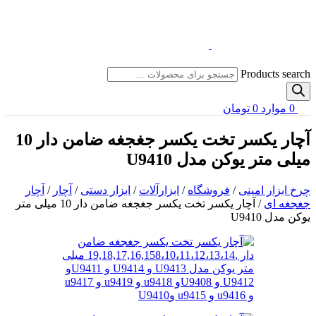
Products search
0
موارد
0
تومان
آچار یکسر تخت یکسر جغجغه ضامن دار 10
میلی متر یوکن مدل U9410
چرخ ابزار امینی
/
فروشگاه
/
ابزارآلات
/
ابزار دستی
/
آچار
/
آچار
جغجغه ای
/
آچار یکسر تخت یکسر جغجغه ضامن دار 10 میلی متر
یوکن مدل U9410