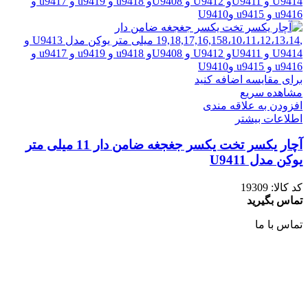
برای مقایسه اضافه کنید
مشاهده سریع
افزودن به علاقه مندی
اطلاعات بیشتر
آچار یکسر تخت یکسر جغجغه ضامن دار 11 میلی متر
یوکن مدل U9411
کد کالا:
19309
تماس بگیرید
تماس با ما