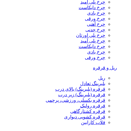
چرخ پلی آمید
چرخ دایکاست
چرخ بادی
چرخ ورقی
چرخ آهنی
چرخ چدنی
چرخ پلی اورتان
چرخ پلی آمید
چرخ دایکاست
چرخ بادی
چرخ ورقی
ریل و قرقره
ریل
بلبرینگ تعادل
قرقره (بلبرینگ) بالای درب
قرقره (بلبرینگ) زیر درب
قرقره بکسلی، ورزشی، پرچمی
قرقره رولیک
قرقره کشتارگاهی
قرقره کشویی دیواری
قلاب کارابین