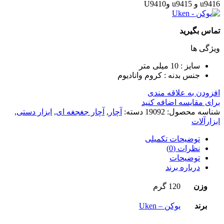
تماس بگیرید
ویژگی ها
سایز : 10 میلی متر
جنس بدنه : کروم وانادیوم
افزودن به علاقه مندی
برای مقایسه اضافه کنید
شناسه محصول:
19092
دسته:
آچار
,
آچار جغجغه ای
,
ابزار دستی
,
ابزارآلات
توضیحات تکمیلی
نظرات (0)
توضیحات
درباره برند
وزن
120 گرم
برند
یوکن – Uken