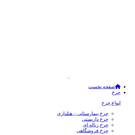
صفحه نخست
چرخ
انواع چرخ
چرخ بیمارستانی – هتلداری
چرخ داربستی
چرخ زباله ای
چرخ فروشگاهی