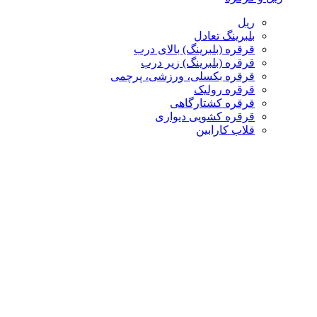
ریل
بلبرینگ تعادل
قرقره (بلبرینگ) بالای درب
قرقره (بلبرینگ) زیر درب
قرقره بکسلی، ورزشی، پرچمی
قرقره رولیک
قرقره کشتارگاهی
قرقره کشویی دیواری
قلاب کارابین