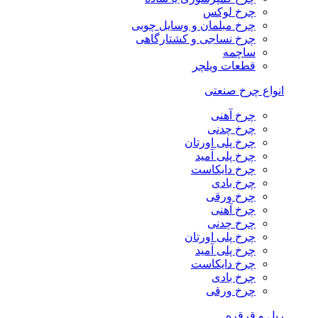
چرخ لوکس
چرخ مبلمان و وسایل چوبی
چرخ نساجی و کشتارگاهی
ساچمه
قطعات ویلچر
انواع چرخ صنعتی
چرخ آهنی
چرخ چدنی
چرخ پلی اورتان
چرخ پلی آمید
چرخ دایکاست
چرخ بادی
چرخ ورقی
چرخ آهنی
چرخ چدنی
چرخ پلی اورتان
چرخ پلی آمید
چرخ دایکاست
چرخ بادی
چرخ ورقی
ریل و قرقره