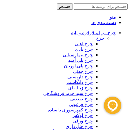
جستجو
منو
دسته بندی ها
چرخ ، ریل، قرقره و پایه
چرخ
چرخ آهنی
چرخ بادی
چرخ بیمارستانی
چرخ پلی آمید
چرخ پلی اورتان
چرخ چدنی
چرخ داربستی
چرخ دایکاست
چرخ زباله ای
چرخ سبد خرید فروشگاهی
چرخ صنعتی
چرخ فرغونی
چرخ کمپرسوری یا ساده
چرخ لوکس
چرخ ورقی
چرخ هتل داری