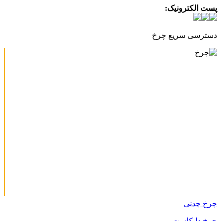
پست الکترونیک:
info@charkhabzar.com
دسترسی سریع چرخ
چرخ چدنی
چرخ دایکاست