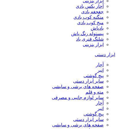
ابزار بنزینی
آچار بکس بادی
جغجغه بادی
منگنه کوب بادی
میخ کوب بادی
بادپاش
پیستوله رنگ پاش
شلنگ فنری باد
ابزار بنزینی
ابزار دستی
آچار
انبر
پیچ گوشتی
سایر ابزار دستی
صفحه های برشی و سایشی
مته و قلم
سایر لوازم جانبی و مصرفی
آچار
انبر
پیچ گوشتی
سایر ابزار دستی
صفحه های برشی و سایشی