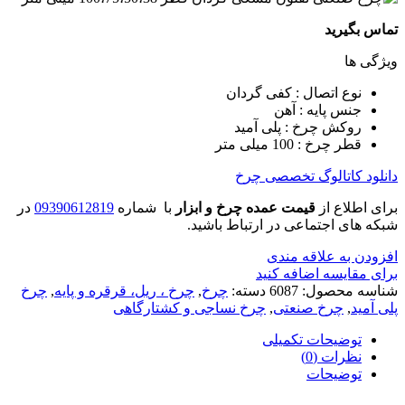
تماس بگیرید
ویژگی ها
نوع اتصال : کفی گردان
جنس پایه : آهن
روکش چرخ : پلی آمید
قطر چرخ : 100 میلی متر
دانلود کاتالوگ تخصصی چرخ
برای اطلاع از
قیمت عمده چرخ و ابزار
با شماره
09390612819
در
شبکه های اجتماعی در ارتباط باشید.
افزودن به علاقه مندی
برای مقایسه اضافه کنید
شناسه محصول:
6087
دسته:
چرخ
,
چرخ ، ریل، قرقره و پایه
,
چرخ
پلی آمید
,
چرخ صنعتی
,
چرخ نساجی و کشتارگاهی
توضیحات تکمیلی
نظرات (0)
توضیحات