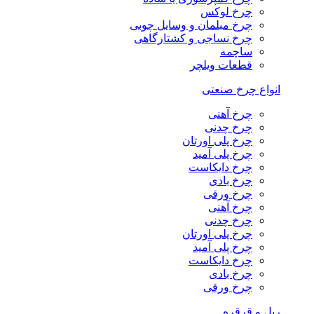
چرخ لوکس
چرخ مبلمان و وسایل چوبی
چرخ نساجی و کشتارگاهی
ساچمه
قطعات ویلچر
انواع چرخ صنعتی
چرخ آهنی
چرخ چدنی
چرخ پلی اورتان
چرخ پلی آمید
چرخ دایکاست
چرخ بادی
چرخ ورقی
چرخ آهنی
چرخ چدنی
چرخ پلی اورتان
چرخ پلی آمید
چرخ دایکاست
چرخ بادی
چرخ ورقی
ریل و قرقره