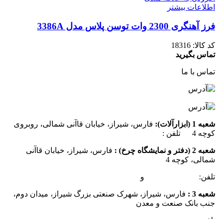
اطلاعات بیشتر
فرز آهنگری 2300 وات توسن پلاس مدل 3386A
کد کالا:
18316
تماس بگیرید
تماس با ما
شعبه 1 (ابزارآلات):
فارس، شیراز، خیابان قاآنی شمالی، روبروی
کوچه 4 تلفن :
07137385162
شعبه 2 (دفتر و نمایشگاه چرخ) :
فارس، شیراز، خیابان قاآنی
شمالی، کوچه 4
تلفن:
07132349472
و
07132332354
شعبه 3 :
فارس، شیراز، شهرک صنعتی بزرگ شیراز، میدان دوم،
جنب بانک صنعت و معدن