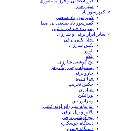
فرز انگشتی و فرز مینیاتوری
مینی فرز
کمپرسور باد
کمپرسور باد صنعتی
کمپرسور باد صنعتی بی صدا
پمپ باد فندکی ماشین
سایر ابزار برقی و شارژی
آچار بکس برقی
بکس شارژی
بلوور
پنکه
پیچ گوشتی شارژی
پیستوله برقی رنگ پاش
جارو برقی
چراغ قوه
چکش تخریب
شیارزن
نورافکن
ویبراتور بتن
اتو لوله سبز (اتو لوله کشی)
بالابر و ریل برقی
پیچ گوشتی برقی
دستگاه جوشکاری
دستگاه چسب