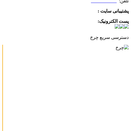
تلفن:
09025506188
پشتیبانی سایت :
09390612819
پست الکترونیک:
info@charkhabzar.com
دسترسی سریع چرخ