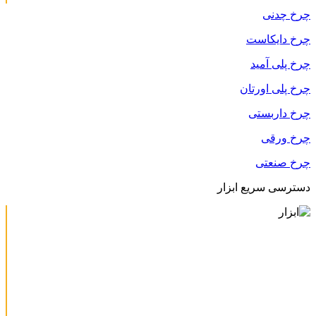
چرخ چدنی
چرخ دایکاست
چرخ پلی آمید
چرخ پلی اورتان
چرخ داربستی
چرخ ورقی
چرخ صنعتی
دسترسی سریع ابزار