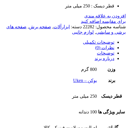
قطر دیسک : 250 میلی متر
افزودن به علاقه مندی
برای مقایسه اضافه کنید
شناسه محصول:
22282
دسته:
ابزارآلات
,
صفحه برش
,
صفحه های
برشی و سایشی
,
لوازم جانبی
توضیحات تکمیلی
نظرات (0)
توضیحات
درباره برند
وزن
800 گرم
برند
یوکن – Uken
قطر دیسک
250 میلی متر
سایر ویژگی ها
100 دندانه
گارانتی
اصالت و سلامت فیزیکی کالا