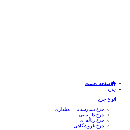
صفحه نخست
چرخ
انواع چرخ
چرخ بیمارستانی – هتلداری
چرخ داربستی
چرخ زباله ای
چرخ فروشگاهی