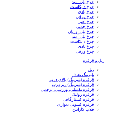
چرخ پلی آمید
چرخ دایکاست
چرخ بادی
چرخ ورقی
چرخ آهنی
چرخ چدنی
چرخ پلی اورتان
چرخ پلی آمید
چرخ دایکاست
چرخ بادی
چرخ ورقی
ریل و قرقره
ریل
بلبرینگ تعادل
قرقره (بلبرینگ) بالای درب
قرقره (بلبرینگ) زیر درب
قرقره بکسلی، ورزشی، پرچمی
قرقره رولیک
قرقره کشتارگاهی
قرقره کشویی دیواری
قلاب کارابین