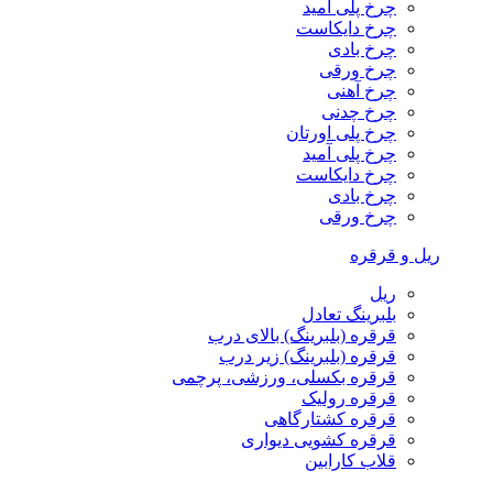
چرخ پلی آمید
چرخ دایکاست
چرخ بادی
چرخ ورقی
چرخ آهنی
چرخ چدنی
چرخ پلی اورتان
چرخ پلی آمید
چرخ دایکاست
چرخ بادی
چرخ ورقی
ریل و قرقره
ریل
بلبرینگ تعادل
قرقره (بلبرینگ) بالای درب
قرقره (بلبرینگ) زیر درب
قرقره بکسلی، ورزشی، پرچمی
قرقره رولیک
قرقره کشتارگاهی
قرقره کشویی دیواری
قلاب کارابین