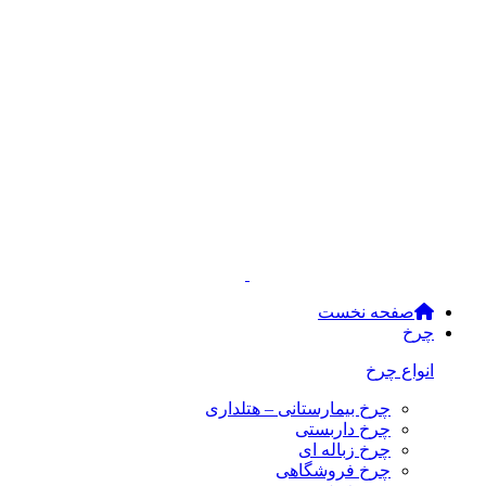
صفحه نخست
چرخ
انواع چرخ
چرخ بیمارستانی – هتلداری
چرخ داربستی
چرخ زباله ای
چرخ فروشگاهی