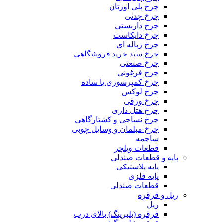
چرخ پلی اورتان
چرخ چدنی
چرخ داربستی
چرخ دایکاست
چرخ زباله ای
چرخ سبد خرید فروشگاهی
چرخ صنعتی
چرخ فرغونی
چرخ کمپرسوری یا ساده
چرخ لوکس
چرخ ورقی
چرخ هتل داری
چرخ نساجی و کشتارگاهی
چرخ مبلمان و وسایل چوبی
ساچمه
قطعات ویلچر
پایه و قطعات صندلی
پایه پلاستیکی
پایه فلزی
قطعات صندلی
ریل و قرقره
ریل
قرقره (بلبرینگ) بالای درب