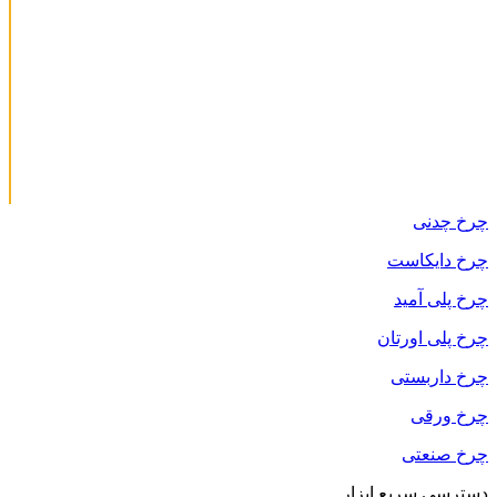
چرخ چدنی
چرخ دایکاست
چرخ پلی آمید
چرخ پلی اورتان
چرخ داربستی
چرخ ورقی
چرخ صنعتی
دسترسی سریع ابزار