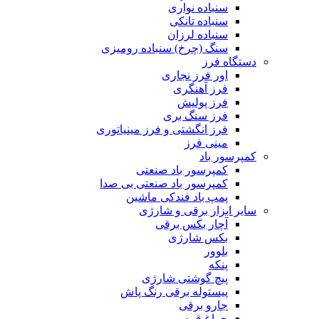
سنباده نواری
سنباده تانکی
سنباده لرزان
سنگ (چرخ) سنباده رومیزی
دستگاه فرز
اور فرز نجاری
فرز آهنگری
فرز پولیش
فرز سنگ بری
فرز انگشتی و فرز مینیاتوری
مینی فرز
کمپرسور باد
کمپرسور باد صنعتی
کمپرسور باد صنعتی بی صدا
پمپ باد فندکی ماشین
سایر ابزار برقی و شارژی
آچار بکس برقی
بکس شارژی
بلوور
پنکه
پیچ گوشتی شارژی
پیستوله برقی رنگ پاش
جارو برقی
چراغ قوه