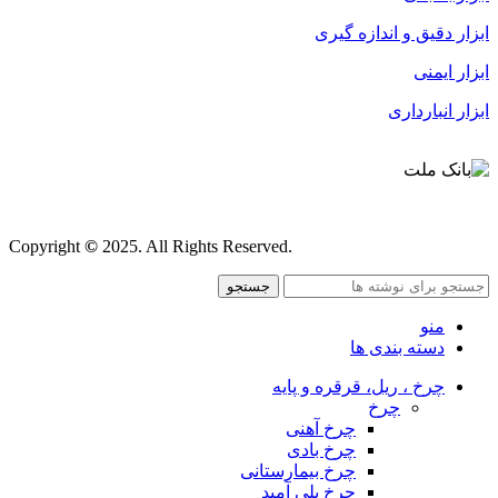
ابزار دقیق و اندازه گیری
ابزار ایمنی
ابزار انبارداری
قوانین و مقررات
Copyright
©
2025. All Rights Reserved.
جستجو
منو
دسته بندی ها
چرخ ، ریل، قرقره و پایه
چرخ
چرخ آهنی
چرخ بادی
چرخ بیمارستانی
چرخ پلی آمید