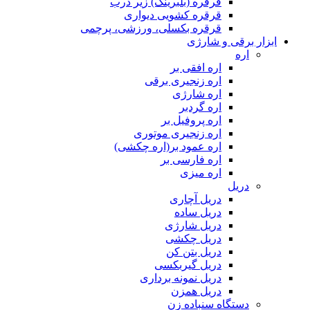
قرقره (بلبرینگ) زیر درب
قرقره کشویی دیواری
قرقره بکسلی، ورزشی، پرچمی
ابزار برقی و شارژی
اره
اره افقی بر
اره زنجیری برقی
اره شارژی
اره گردبر
اره پروفیل بر
اره زنجیری موتوری
اره عمود بر(اره چکشی)
اره فارسی بر
اره میزی
دریل
دریل آچاری
دریل ساده
دریل شارژی
دریل چکشی
دریل بتن کن
دریل گیربکسی
دریل نمونه برداری
دریل همزن
دستگاه سنباده زن