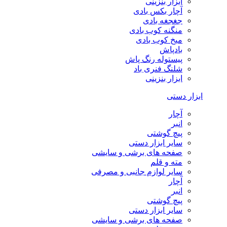
ابزار بنزینی
آچار بکس بادی
جغجغه بادی
منگنه کوب بادی
میخ کوب بادی
بادپاش
پیستوله رنگ پاش
شلنگ فنری باد
ابزار بنزینی
ابزار دستی
آچار
انبر
پیچ گوشتی
سایر ابزار دستی
صفحه های برشی و سایشی
مته و قلم
سایر لوازم جانبی و مصرفی
آچار
انبر
پیچ گوشتی
سایر ابزار دستی
صفحه های برشی و سایشی