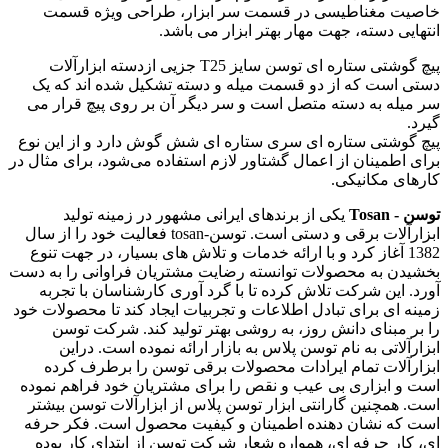
خاصیت مغناطیسی در قسمت سر ابزار، طراحی ویژه قسمت
انتهایی دسته، جهت مهار بهتر ابزار می باشد.
پیچ گوشتی ستاره ای توسن سایز T25 جزیی ازدسته ابزارآلات
دستی است که از دو قسمت میله و دسته تشکیل شده اند که یک
سر میله به دسته متصل است و سر دیگر آن بر روی پیچ قرار می
گیرد.
پیچ گوشتی ستاره ای سری ستاره ای شش گوش دارد و از این نوع
برای اطمینان از اعمال گشتاور لازم استفاده می‌شود، برای مثال در
کارهای مکانیکی.
توسن - Tosan
یکی از برندهای ایرانی مشهور در زمینه تولید
ابزارآلات برقی و دستی است. توسن-tosan فعالیت خود را از سال
1382 آغاز کرد و با ارائه خدمات و تلاش های بسیار، در جهت تنوع
بخشیدن به محصولات توانسته رضایت مشتریان فراوانی را به دست
آورد. این شرکت تلاش کرده تا با گرد آوری کارشناسان با تجربه
زمینه ای برای تبادل اطلاعات و تجربیات ایجاد کند تا محصولات خود
را بر مبنای دانش روز، به روشی بهتر تولید کند. شرکت توسن
ابزارآلاتی به نام توسن پلاس به بازار ارائه نموده است. دراین
ابزارآلات تمام ایرادات محصولات برقی توسن را برطرف کرده
است و ابزاری بی عیب و نقص را برای مشتریان خود فراهم نموده
است. همچنین گارانتی ابزار توسن پلاس از ابزارآلات توسن بیشتر
است که نشان دهنده اطمینان و کیفیت محصول است. فکر حرفه
ای، کار حرفه ای، همواره شعار شرکت توسن از ابتدای کار بوده