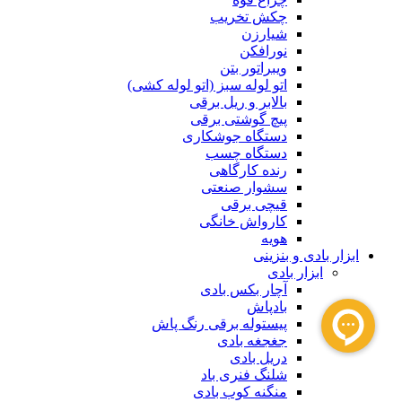
چکش تخریب
شیارزن
نورافکن
ویبراتور بتن
اتو لوله سبز (اتو لوله کشی)
بالابر و ریل برقی
پیچ گوشتی برقی
دستگاه جوشکاری
دستگاه چسب
رنده کارگاهی
سشوار صنعتی
قیچی برقی
کارواش خانگی
هویه
ابزار بادی و بنزینی
ابزار بادی
آچار بکس بادی
بادپاش
پیستوله برقی رنگ پاش
جغجغه بادی
دریل بادی
شلنگ فنری باد
منگنه کوب بادی