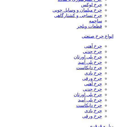
چرخ لوکس
چرخ مبلمان و وسایل چوبی
چرخ نساجی و کشتارگاهی
ساچمه
قطعات ویلچر
انواع چرخ صنعتی
چرخ آهنی
چرخ چدنی
چرخ پلی اورتان
چرخ پلی آمید
چرخ دایکاست
چرخ بادی
چرخ ورقی
چرخ آهنی
چرخ چدنی
چرخ پلی اورتان
چرخ پلی آمید
چرخ دایکاست
چرخ بادی
چرخ ورقی
ریل و قرقره