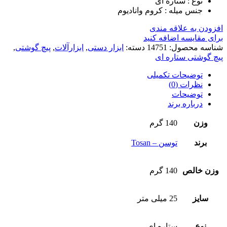
نوع : ستاره ای
جنس میله : کروم وانادیوم
افزودن به علاقه مندی
برای مقایسه اضافه کنید
شناسه محصول:
14751
دسته:
ابزار دستی
,
ابزارآلات
,
پیچ گوشتی
,
پیچ گوشتی ستاره ای
توضیحات تکمیلی
نظرات (0)
توضیحات
درباره برند
وزن
140 گرم
برند
توسن – Tosan
وزن خالص
140 گرم
سایز
25 میلی متر
نوع
ستاره ای