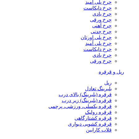
چرخ پلی آمید
چرخ دایکاست
چرخ بادی
چرخ ورقی
چرخ آهنی
چرخ چدنی
چرخ پلی اورتان
چرخ پلی آمید
چرخ دایکاست
چرخ بادی
چرخ ورقی
ریل و قرقره
ریل
بلبرینگ تعادل
قرقره (بلبرینگ) بالای درب
قرقره (بلبرینگ) زیر درب
قرقره بکسلی، ورزشی، پرچمی
قرقره رولیک
قرقره کشتارگاهی
قرقره کشویی دیواری
قلاب کارابین