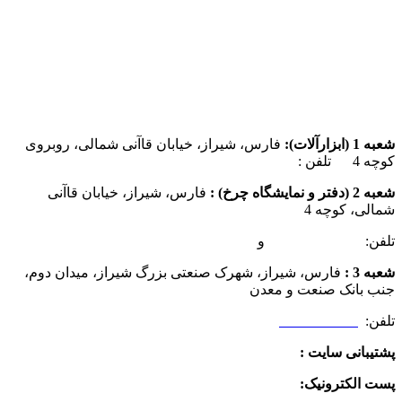
شعبه 1 (ابزارآلات):
فارس، شیراز، خیابان قاآنی شمالی، روبروی
کوچه 4 تلفن :
07137385162
شعبه 2 (دفتر و نمایشگاه چرخ) :
فارس، شیراز، خیابان قاآنی
شمالی، کوچه 4
تلفن:
07132349472
و
07132332354
شعبه 3 :
فارس، شیراز، شهرک صنعتی بزرگ شیراز، میدان دوم،
جنب بانک صنعت و معدن
تلفن:
09025506188
پشتیبانی سایت :
09390612819
پست الکترونیک:
info@charkhabzar.com