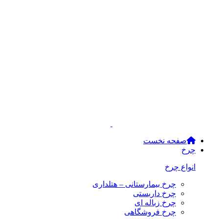
صفحه نخست
چرخ
انواع چرخ
چرخ بیمارستانی – هتلداری
چرخ داربستی
چرخ زباله ای
چرخ فروشگاهی