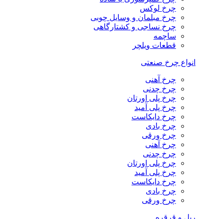
چرخ لوکس
چرخ مبلمان و وسایل چوبی
چرخ نساجی و کشتارگاهی
ساچمه
قطعات ویلچر
انواع چرخ صنعتی
چرخ آهنی
چرخ چدنی
چرخ پلی اورتان
چرخ پلی آمید
چرخ دایکاست
چرخ بادی
چرخ ورقی
چرخ آهنی
چرخ چدنی
چرخ پلی اورتان
چرخ پلی آمید
چرخ دایکاست
چرخ بادی
چرخ ورقی
ریل و قرقره