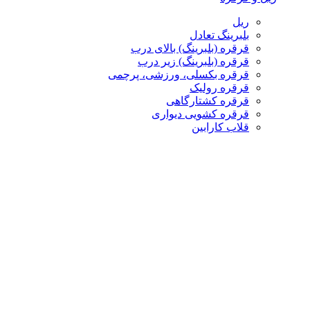
ریل
بلبرینگ تعادل
قرقره (بلبرینگ) بالای درب
قرقره (بلبرینگ) زیر درب
قرقره بکسلی، ورزشی، پرچمی
قرقره رولیک
قرقره کشتارگاهی
قرقره کشویی دیواری
قلاب کارابین