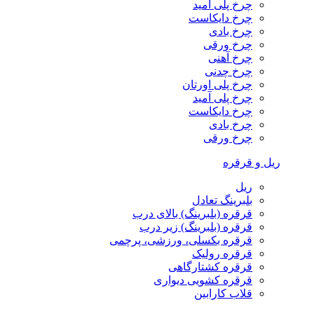
چرخ پلی آمید
چرخ دایکاست
چرخ بادی
چرخ ورقی
چرخ آهنی
چرخ چدنی
چرخ پلی اورتان
چرخ پلی آمید
چرخ دایکاست
چرخ بادی
چرخ ورقی
ریل و قرقره
ریل
بلبرینگ تعادل
قرقره (بلبرینگ) بالای درب
قرقره (بلبرینگ) زیر درب
قرقره بکسلی، ورزشی، پرچمی
قرقره رولیک
قرقره کشتارگاهی
قرقره کشویی دیواری
قلاب کارابین