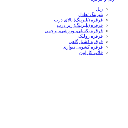
ریل
بلبرینگ تعادل
قرقره (بلبرینگ) بالای درب
قرقره (بلبرینگ) زیر درب
قرقره بکسلی، ورزشی، پرچمی
قرقره رولیک
قرقره کشتارگاهی
قرقره کشویی دیواری
قلاب کارابین