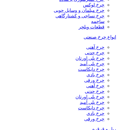
چرخ لوکس
چرخ مبلمان و وسایل چوبی
چرخ نساجی و کشتارگاهی
ساچمه
قطعات ویلچر
انواع چرخ صنعتی
چرخ آهنی
چرخ چدنی
چرخ پلی اورتان
چرخ پلی آمید
چرخ دایکاست
چرخ بادی
چرخ ورقی
چرخ آهنی
چرخ چدنی
چرخ پلی اورتان
چرخ پلی آمید
چرخ دایکاست
چرخ بادی
چرخ ورقی
ریل و قرقره