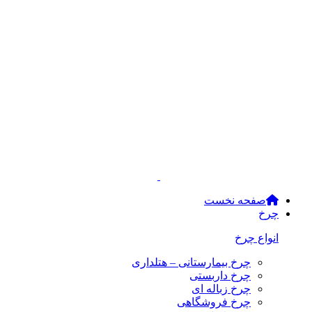
صفحه نخست
چرخ
انواع چرخ
چرخ بیمارستانی – هتلداری
چرخ داربستی
چرخ زباله ای
چرخ فروشگاهی