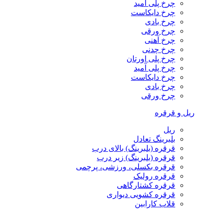
چرخ پلی آمید
چرخ دایکاست
چرخ بادی
چرخ ورقی
چرخ آهنی
چرخ چدنی
چرخ پلی اورتان
چرخ پلی آمید
چرخ دایکاست
چرخ بادی
چرخ ورقی
ریل و قرقره
ریل
بلبرینگ تعادل
قرقره (بلبرینگ) بالای درب
قرقره (بلبرینگ) زیر درب
قرقره بکسلی، ورزشی، پرچمی
قرقره رولیک
قرقره کشتارگاهی
قرقره کشویی دیواری
قلاب کارابین