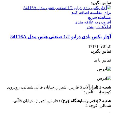
تماس بگیرید
برای مقایسه اضافه کنید
مشاهده سریع
افزودن به علاقه مندی
اطلاعات بیشتر
آچار بکس بادی درایو 1/2 صنعتی هنس مدل 84116A
کد کالا:
17171
تماس بگیرید
تماس با ما
شعبه 1 (ابزارآلات):
فارس، شیراز، خیابان قاآنی شمالی، روبروی
کوچه 4 تلفن :
07137385162
شعبه 2 (دفتر و نمایشگاه چرخ) :
فارس، شیراز، خیابان قاآنی
شمالی، کوچه 4