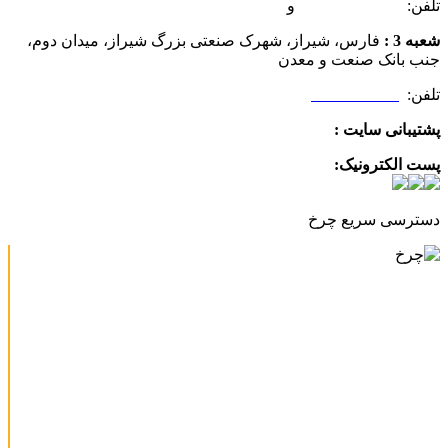
تلفن:
07132349472
و
07132332354
شعبه 3 :
فارس، شیراز، شهرک صنعتی بزرگ شیراز، میدان دوم،
جنب بانک صنعت و معدن
تلفن:
09025506188
پشتیبانی سایت :
09390612819
پست الکترونیک:
info@charkhabzar.com
دسترسی سریع چرخ