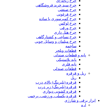
چرخ زباله ای
چرخ سبد خرید فروشگاهی
چرخ صنعتی
چرخ فرغونی
چرخ کمپرسوری یا ساده
چرخ لوکس
چرخ ورقی
چرخ هتل داری
چرخ نساجی و کشتارگاهی
چرخ مبلمان و وسایل چوبی
ساچمه
قطعات ویلچر
پایه و قطعات صندلی
پایه پلاستیکی
پایه فلزی
قطعات صندلی
ریل و قرقره
ریل
قرقره (بلبرینگ) بالای درب
قرقره (بلبرینگ) زیر درب
قرقره کشویی دیواری
قرقره بکسلی، ورزشی، پرچمی
ابزار برقی و شارژی
اره