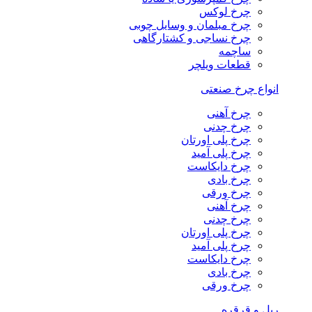
چرخ لوکس
چرخ مبلمان و وسایل چوبی
چرخ نساجی و کشتارگاهی
ساچمه
قطعات ویلچر
انواع چرخ صنعتی
چرخ آهنی
چرخ چدنی
چرخ پلی اورتان
چرخ پلی آمید
چرخ دایکاست
چرخ بادی
چرخ ورقی
چرخ آهنی
چرخ چدنی
چرخ پلی اورتان
چرخ پلی آمید
چرخ دایکاست
چرخ بادی
چرخ ورقی
ریل و قرقره