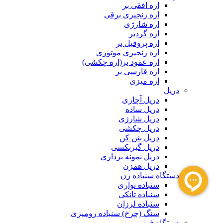
اره افقی بر
اره زنجیری برقی
اره شارژی
اره گردبر
اره پروفیل بر
اره زنجیری موتوری
اره عمود بر(اره چکشی)
اره فارسی بر
اره میزی
دریل
دریل آچاری
دریل ساده
دریل شارژی
دریل چکشی
دریل بتن کن
دریل گیربکسی
دریل نمونه برداری
دریل همزن
دستگاه سنباده زن
سنباده نواری
سنباده تانکی
سنباده لرزان
سنگ (چرخ) سنباده رومیزی
دستگاه فرز