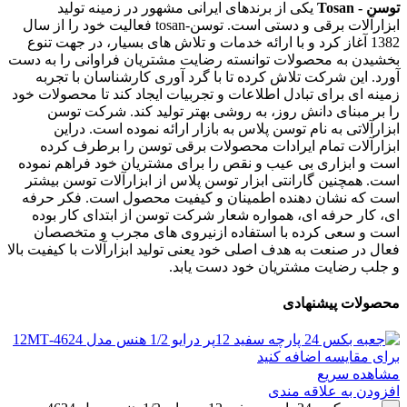
توسن - Tosan
یکی از برندهای ایرانی مشهور در زمینه تولید
ابزارآلات برقی و دستی است. توسن-tosan فعالیت خود را از سال
1382 آغاز کرد و با ارائه خدمات و تلاش های بسیار، در جهت تنوع
بخشیدن به محصولات توانسته رضایت مشتریان فراوانی را به دست
آورد. این شرکت تلاش کرده تا با گرد آوری کارشناسان با تجربه
زمینه ای برای تبادل اطلاعات و تجربیات ایجاد کند تا محصولات خود
را بر مبنای دانش روز، به روشی بهتر تولید کند. شرکت توسن
ابزارآلاتی به نام توسن پلاس به بازار ارائه نموده است. دراین
ابزارآلات تمام ایرادات محصولات برقی توسن را برطرف کرده
است و ابزاری بی عیب و نقص را برای مشتریان خود فراهم نموده
است. همچنین گارانتی ابزار توسن پلاس از ابزارآلات توسن بیشتر
است که نشان دهنده اطمینان و کیفیت محصول است. فکر حرفه
ای، کار حرفه ای، همواره شعار شرکت توسن از ابتدای کار بوده
است و سعی کرده با استفاده ازنیروی های مجرب و متخصصان
فعال در صنعت به هدف اصلی خود یعنی تولید ابزارآلات با کیفیت بالا
و جلب رضایت مشتریان خود دست یابد.
محصولات پیشنهادی
برای مقایسه اضافه کنید
مشاهده سریع
افزودن به علاقه مندی