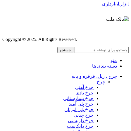
ابزار انبارداری
قوانین و مقررات
Copyright
©
2025. All Rights Reserved.
جستجو
منو
دسته بندی ها
چرخ ، ریل، قرقره و پایه
چرخ
چرخ آهنی
چرخ بادی
چرخ بیمارستانی
چرخ پلی آمید
چرخ پلی اورتان
چرخ چدنی
چرخ داربستی
چرخ دایکاست