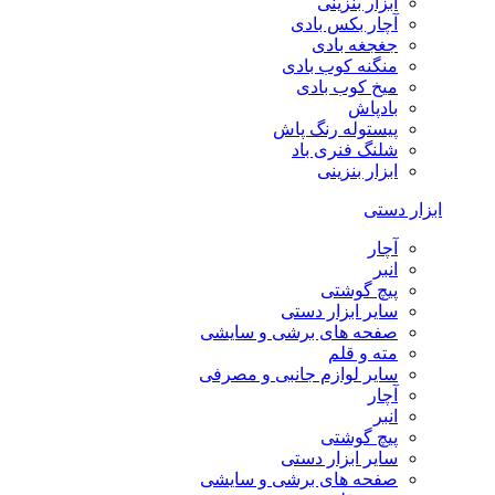
ابزار بنزینی
آچار بکس بادی
جغجغه بادی
منگنه کوب بادی
میخ کوب بادی
بادپاش
پیستوله رنگ پاش
شلنگ فنری باد
ابزار بنزینی
ابزار دستی
آچار
انبر
پیچ گوشتی
سایر ابزار دستی
صفحه های برشی و سایشی
مته و قلم
سایر لوازم جانبی و مصرفی
آچار
انبر
پیچ گوشتی
سایر ابزار دستی
صفحه های برشی و سایشی