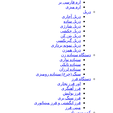
اره فارسی بر
اره میزی
دریل
دریل آچاری
دریل ساده
دریل شارژی
دریل چکشی
دریل بتن کن
دریل گیربکسی
دریل نمونه برداری
دریل همزن
دستگاه سنباده زن
سنباده نواری
سنباده تانکی
سنباده لرزان
سنگ (چرخ) سنباده رومیزی
دستگاه فرز
اور فرز نجاری
فرز آهنگری
فرز پولیش
فرز سنگ بری
فرز انگشتی و فرز مینیاتوری
مینی فرز
کمپرسور باد