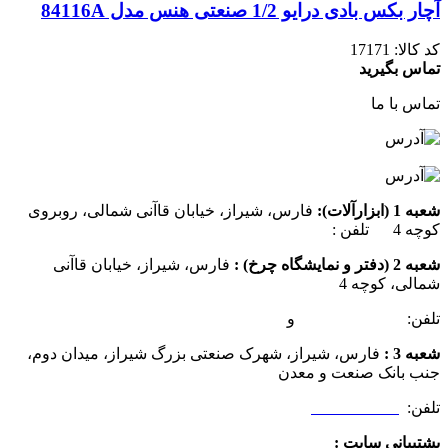
آچار بکس بادی درایو 1/2 صنعتی هنس مدل 84116A
کد کالا:
17171
تماس بگیرید
تماس با ما
شعبه 1 (ابزارآلات):
فارس، شیراز، خیابان قاآنی شمالی، روبروی
کوچه 4 تلفن :
07137385162
شعبه 2 (دفتر و نمایشگاه چرخ) :
فارس، شیراز، خیابان قاآنی
شمالی، کوچه 4
تلفن:
07132349472
و
07132332354
شعبه 3 :
فارس، شیراز، شهرک صنعتی بزرگ شیراز، میدان دوم،
جنب بانک صنعت و معدن
تلفن:
09025506188
پشتیبانی سایت :
09390612819