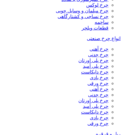
چرخ لوکس
چرخ مبلمان و وسایل چوبی
چرخ نساجی و کشتارگاهی
ساچمه
قطعات ویلچر
انواع چرخ صنعتی
چرخ آهنی
چرخ چدنی
چرخ پلی اورتان
چرخ پلی آمید
چرخ دایکاست
چرخ بادی
چرخ ورقی
چرخ آهنی
چرخ چدنی
چرخ پلی اورتان
چرخ پلی آمید
چرخ دایکاست
چرخ بادی
چرخ ورقی
ریل و قرقره