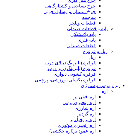
چرخ هتل داری
چرخ نساجی و کشتارگاهی
چرخ مبلمان و وسایل چوبی
ساچمه
قطعات ویلچر
پایه و قطعات صندلی
پایه پلاستیکی
پایه فلزی
قطعات صندلی
ریل و قرقره
ریل
قرقره (بلبرینگ) بالای درب
قرقره (بلبرینگ) زیر درب
قرقره کشویی دیواری
قرقره بکسلی، ورزشی، پرچمی
ابزار برقی و شارژی
اره
اره افقی بر
اره زنجیری برقی
اره شارژی
اره گردبر
اره پروفیل بر
اره زنجیری موتوری
اره عمود بر(اره چکشی)