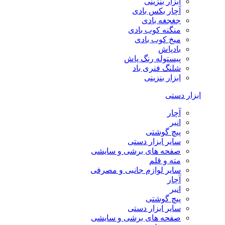
ابزار بنزینی
آچار بکس بادی
جغجغه بادی
منگنه کوب بادی
میخ کوب بادی
بادپاش
پیستوله رنگ پاش
شلنگ فنری باد
ابزار بنزینی
ابزار دستی
آچار
انبر
پیچ گوشتی
سایر ابزار دستی
صفحه های برشی و سایشی
مته و قلم
سایر لوازم جانبی و مصرفی
آچار
انبر
پیچ گوشتی
سایر ابزار دستی
صفحه های برشی و سایشی