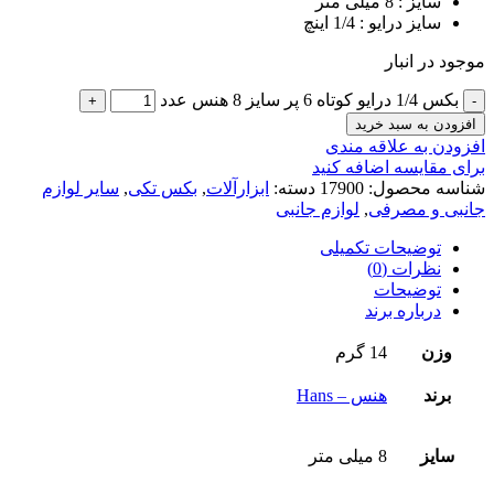
سایز : 8 میلی متر
سایز درایو : 1/4 اینچ
موجود در انبار
بکس 1/4 درایو کوتاه 6 پر سایز 8 هنس عدد
افزودن به سبد خرید
افزودن به علاقه مندی
برای مقایسه اضافه کنید
شناسه محصول:
17900
دسته:
ابزارآلات
,
بکس تکی
,
سایر لوازم
جانبی و مصرفی
,
لوازم جانبی
توضیحات تکمیلی
نظرات (0)
توضیحات
درباره برند
وزن
14 گرم
برند
هنس – Hans
سایز
8 میلی متر