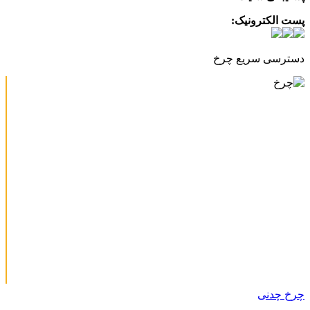
پست الکترونیک:
info@charkhabzar.com
دسترسی سریع چرخ
چرخ چدنی