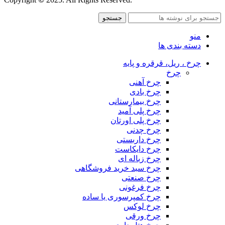
جستجو
منو
دسته بندی ها
چرخ ، ریل، قرقره و پایه
چرخ
چرخ آهنی
چرخ بادی
چرخ بیمارستانی
چرخ پلی آمید
چرخ پلی اورتان
چرخ چدنی
چرخ داربستی
چرخ دایکاست
چرخ زباله ای
چرخ سبد خرید فروشگاهی
چرخ صنعتی
چرخ فرغونی
چرخ کمپرسوری یا ساده
چرخ لوکس
چرخ ورقی