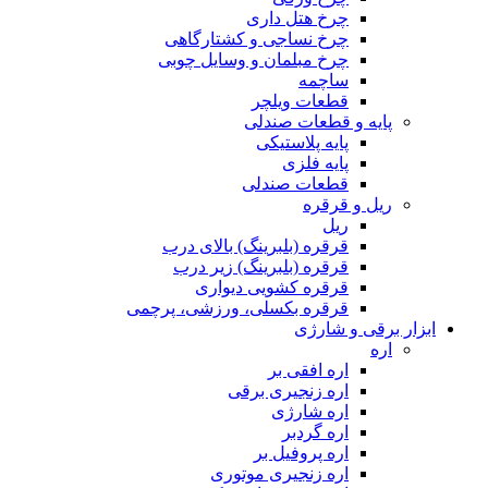
چرخ هتل داری
چرخ نساجی و کشتارگاهی
چرخ مبلمان و وسایل چوبی
ساچمه
قطعات ویلچر
پایه و قطعات صندلی
پایه پلاستیکی
پایه فلزی
قطعات صندلی
ریل و قرقره
ریل
قرقره (بلبرینگ) بالای درب
قرقره (بلبرینگ) زیر درب
قرقره کشویی دیواری
قرقره بکسلی، ورزشی، پرچمی
ابزار برقی و شارژی
اره
اره افقی بر
اره زنجیری برقی
اره شارژی
اره گردبر
اره پروفیل بر
اره زنجیری موتوری