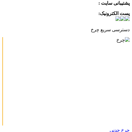
پشتیبانی سایت :
09390612819
پست الکترونیک:
info@charkhabzar.com
دسترسی سریع چرخ
چرخ چدنی