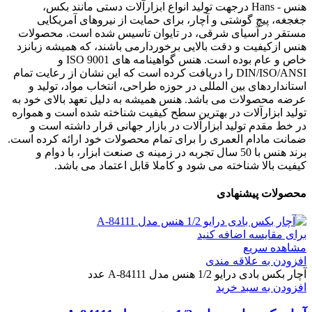
هنس - Hans درجهت تولید انواع ابزارآلات دستی مانند بکس،
جغجغه، پیچ گوشتی و آچار، برای حمایت از نیروهای آمریکایی
مستقر در آسیای شرقی، در تایوان تاسیس شده است. محصولات
هنس ازکیفیت و دقت بالایی برخوردارمی باشند، که همیشه زبانزد
خاص و عام بوده است. هنس گواهینامه های ISO 9001 و
DIN/ISO/ANSI را دریافت کرده است که این نشان از رعایت تمام
استانداردهای بین المللی در حوزه طراحی، انتخاب مواد، تولید و
عرضه محصولات می باشد. هنس همیشه به دلیل تعهد بالای خود به
تولید ابزارآلات در بهترین سطح کیفیت شناخته شده است و همواره
در خط مقدم تولید ابزارآلات در بازار جهانی قرار داشته است و
ضمانت مادام العمری را برای تمام محصولات خود ارائه کرده است.
برند هنس با 50 سال تجربه در زمینه ی صنعت ابزار، با دوام و
کیفیت بالا شناخته می شود و کاملا قابل اعتماد می باشد.
محصولات پیشنهادی
برای مقایسه اضافه کنید
مشاهده سریع
افزودن به علاقه مندی
آچار بکس بادی درایو 1/2 هنس مدل A-84111 عدد
افزودن به سبد خرید