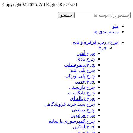
Copyright
©
2025. All Rights Reserved.
جستجو
منو
دسته بندی ها
چرخ ، ریل، قرقره و پایه
چرخ
چرخ آهنی
چرخ بادی
چرخ بیمارستانی
چرخ پلی آمید
چرخ پلی اورتان
چرخ چدنی
چرخ داربستی
چرخ دایکاست
چرخ زباله ای
چرخ سبد خرید فروشگاهی
چرخ صنعتی
چرخ فرغونی
چرخ کمپرسوری یا ساده
چرخ لوکس
چرخ ورقی