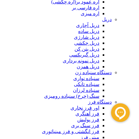
اره عمود بر(اره چکشی)
اره فارسی بر
اره میزی
دریل
دریل آچاری
دریل ساده
دریل شارژی
دریل چکشی
دریل بتن کن
دریل گیربکسی
دریل نمونه برداری
دریل همزن
دستگاه سنباده زن
سنباده نواری
سنباده تانکی
سنباده لرزان
سنگ (چرخ) سنباده رومیزی
دستگاه فرز
اور فرز نجاری
فرز آهنگری
فرز پولیش
فرز سنگ بری
فرز انگشتی و فرز مینیاتوری
مینی فرز