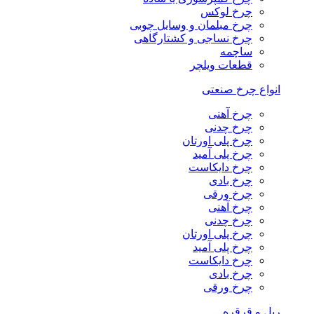
چرخ لوکس
چرخ مبلمان و وسایل چوبی
چرخ نساجی و کشتارگاهی
ساچمه
قطعات ویلچر
انواع چرخ صنعتی
چرخ آهنی
چرخ چدنی
چرخ پلی اورتان
چرخ پلی آمید
چرخ دایکاست
چرخ بادی
چرخ ورقی
چرخ آهنی
چرخ چدنی
چرخ پلی اورتان
چرخ پلی آمید
چرخ دایکاست
چرخ بادی
چرخ ورقی
ریل و قرقره