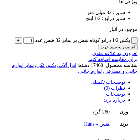
ویژگی ها
سایز : 32 میلی متر
سایز درایو : 1/2 اینچ
موجود در انبار
بکس 1/2 درایو کوتاه شش پر سایز 32 هنس عدد
افزودن به سبد خرید
افزودن به علاقه مندی
برای مقایسه اضافه کنید
شناسه محصول:
17468
دسته:
ابزارآلات
,
بکس تکی
,
سایر لوازم
جانبی و مصرفی
,
لوازم جانبی
توضیحات تکمیلی
نظرات (0)
توضیحات
درباره برند
وزن
260 گرم
برند
هنس – Hans