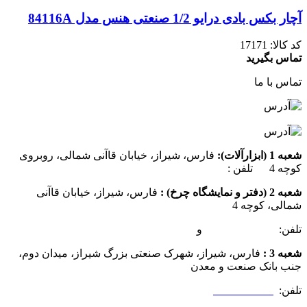
آچار بکس بادی درایو 1/2 صنعتی هنس مدل 84116A
کد کالا:
17171
تماس بگیرید
تماس با ما
شعبه 1 (ابزارآلات):
فارس، شیراز، خیابان قاآنی شمالی، روبروی
کوچه 4 تلفن :
07137385162
شعبه 2 (دفتر و نمایشگاه چرخ) :
فارس، شیراز، خیابان قاآنی
شمالی، کوچه 4
تلفن:
07132349472
و
07132332354
شعبه 3 :
فارس، شیراز، شهرک صنعتی بزرگ شیراز، میدان دوم،
جنب بانک صنعت و معدن
تلفن:
09025506188