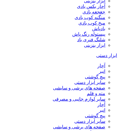
ابزار بنزینی
آچار بکس بادی
جغجغه بادی
منگنه کوب بادی
میخ کوب بادی
بادپاش
پیستوله رنگ پاش
شلنگ فنری باد
ابزار بنزینی
ابزار دستی
آچار
انبر
پیچ گوشتی
سایر ابزار دستی
صفحه های برشی و سایشی
مته و قلم
سایر لوازم جانبی و مصرفی
آچار
انبر
پیچ گوشتی
سایر ابزار دستی
صفحه های برشی و سایشی