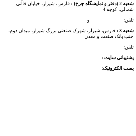
شعبه 2 (دفتر و نمایشگاه چرخ) :
فارس، شیراز، خیابان قاآنی
شمالی، کوچه 4
تلفن:
07132349472
و
07132332354
شعبه 3 :
فارس، شیراز، شهرک صنعتی بزرگ شیراز، میدان دوم،
جنب بانک صنعت و معدن
تلفن:
09025506188
پشتیبانی سایت :
09390612819
پست الکترونیک:
info@charkhabzar.com