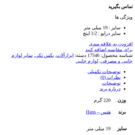
تماس بگیرید
ویژگی ها
سایز : 19 میلی متر
سایز درایو : 1/2 اینچ
افزودن به علاقه مندی
برای مقایسه اضافه کنید
شناسه محصول:
17546
دسته:
ابزارآلات
,
بکس تکی
,
سایر لوازم
جانبی و مصرفی
,
لوازم جانبی
توضیحات تکمیلی
نظرات (0)
توضیحات
درباره برند
وزن
220 گرم
برند
هنس – Hans
سایز
19 میلی متر