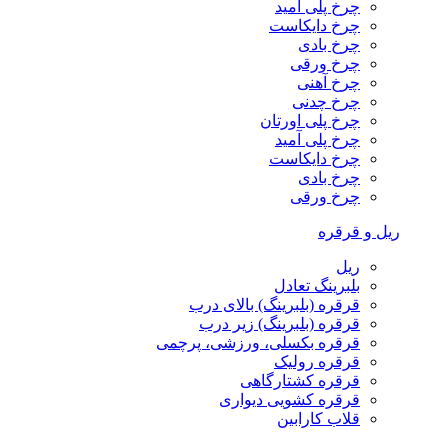
چرخ پلی آمید
چرخ دایکاست
چرخ بادی
چرخ ورقی
چرخ آهنی
چرخ چدنی
چرخ پلی اورتان
چرخ پلی آمید
چرخ دایکاست
چرخ بادی
چرخ ورقی
ریل و قرقره
ریل
بلبرینگ تعادل
قرقره (بلبرینگ) بالای درب
قرقره (بلبرینگ) زیر درب
قرقره بکسلی، ورزشی، پرچمی
قرقره رولیک
قرقره کشتارگاهی
قرقره کشویی دیواری
قلاب کارابین