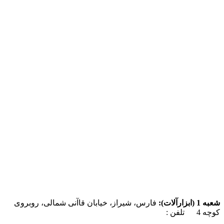
شعبه 1 (ابزارآلات):
فارس، شیراز، خیابان قاآنی شمالی، روبروی
کوچه 4 تلفن :
07137385162