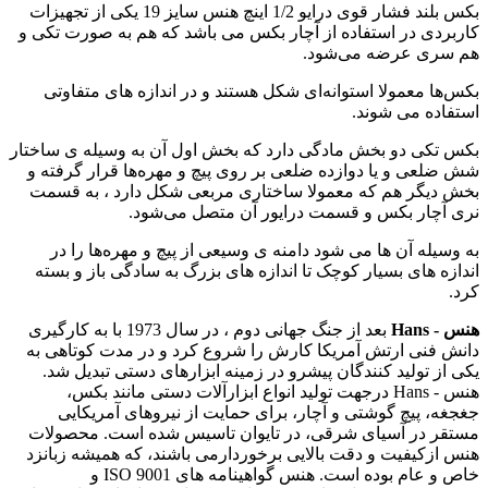
بکس بلند فشار قوی درایو 1/2 اینچ هنس سایز 19 یکی از تجهیزات
کاربردی در استفاده از آچار بکس می باشد که هم به صورت تکی و
هم سری عرضه می‌شود.
بکس‌ها معمولا استوانه‌ای شکل هستند و در اندازه های متفاوتی
استفاده می‌ شوند.
بکس‌ تکی دو بخش مادگی دارد که بخش اول آن به وسیله ی ساختار
شش ضلعی و یا دوازده ضلعی بر روی پیچ و مهره‌ها قرار گرفته و
بخش دیگر هم که معمولا ساختاری مربعی شکل دارد ، به قسمت
نری آچار بکس و قسمت درایور آن متصل می‌شود.
به وسیله آن ها می شود دامنه ی وسیعی از پیچ و مهره‌ها را در
اندازه های بسیار کوچک تا اندازه های بزرگ به سادگی باز و بسته
کرد.
هنس - Hans
بعد از جنگ جهانی دوم ، در سال 1973 با به کارگیری
دانش فنی ارتش آمریکا کارش را شروع کرد و در مدت کوتاهی به
یکی از تولید کنندگان پیشرو در زمینه ابزارهای دستی تبدیل شد.
هنس - Hans درجهت تولید انواع ابزارآلات دستی مانند بکس،
جغجغه، پیچ گوشتی و آچار، برای حمایت از نیروهای آمریکایی
مستقر در آسیای شرقی، در تایوان تاسیس شده است. محصولات
هنس ازکیفیت و دقت بالایی برخوردارمی باشند، که همیشه زبانزد
خاص و عام بوده است. هنس گواهینامه های ISO 9001 و