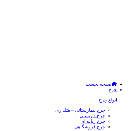
صفحه نخست
چرخ
انواع چرخ
چرخ بیمارستانی – هتلداری
چرخ داربستی
چرخ زباله ای
چرخ فروشگاهی