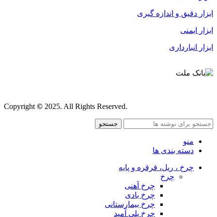
ابزار دقیق و اندازه گیری
ابزار ایمنی
ابزار انبارداری
قوانین و مقررات
Copyright
©
2025. All Rights Reserved.
جستجو
منو
دسته بندی ها
چرخ ، ریل، قرقره و پایه
چرخ
چرخ آهنی
چرخ بادی
چرخ بیمارستانی
چرخ پلی آمید