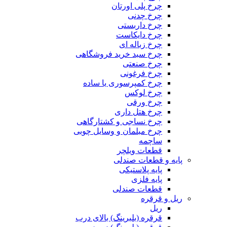
چرخ پلی اورتان
چرخ چدنی
چرخ داربستی
چرخ دایکاست
چرخ زباله ای
چرخ سبد خرید فروشگاهی
چرخ صنعتی
چرخ فرغونی
چرخ کمپرسوری یا ساده
چرخ لوکس
چرخ ورقی
چرخ هتل داری
چرخ نساجی و کشتارگاهی
چرخ مبلمان و وسایل چوبی
ساچمه
قطعات ویلچر
پایه و قطعات صندلی
پایه پلاستیکی
پایه فلزی
قطعات صندلی
ریل و قرقره
ریل
قرقره (بلبرینگ) بالای درب