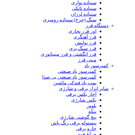
سنباده نواری
سنباده تانکی
سنباده لرزان
سنگ (چرخ) سنباده رومیزی
دستگاه فرز
اور فرز نجاری
فرز آهنگری
فرز پولیش
فرز سنگ بری
فرز انگشتی و فرز مینیاتوری
مینی فرز
کمپرسور باد
کمپرسور باد صنعتی
کمپرسور باد صنعتی بی صدا
پمپ باد فندکی ماشین
سایر ابزار برقی و شارژی
آچار بکس برقی
بکس شارژی
بلوور
پنکه
پیچ گوشتی شارژی
پیستوله برقی رنگ پاش
جارو برقی
چراغ قوه