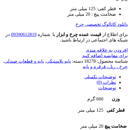
قطر کفی: 125 میلی متر
ضخامت پیچ : 20 میلی متر
دانلود کاتالوگ تخصصی چرخ
برای اطلاع از
قیمت عمده چرخ و ابزار
با شماره
09390612819
در
شبکه های اجتماعی در ارتباط باشید.
افزودن به علاقه مندی
برای مقایسه اضافه کنید
شناسه محصول:
18278
دسته:
پایه پلاستیکی
,
پایه و قطعات صندلی
,
چرخ ، ریل، قرقره و پایه
توضیحات تکمیلی
نظرات (0)
توضیحات
وزن
660 گرم
قطر کفی
125 میلی متر
ضخامت پیچ
20 میلی متر