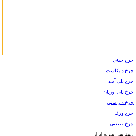
چرخ چدنی
چرخ دایکاست
چرخ پلی آمید
چرخ پلی اورتان
چرخ داربستی
چرخ ورقی
چرخ صنعتی
دسترسی سریع ابزار