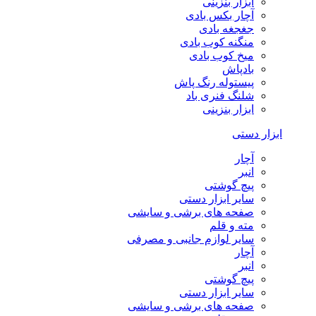
ابزار بنزینی
آچار بکس بادی
جغجغه بادی
منگنه کوب بادی
میخ کوب بادی
بادپاش
پیستوله رنگ پاش
شلنگ فنری باد
ابزار بنزینی
ابزار دستی
آچار
انبر
پیچ گوشتی
سایر ابزار دستی
صفحه های برشی و سایشی
مته و قلم
سایر لوازم جانبی و مصرفی
آچار
انبر
پیچ گوشتی
سایر ابزار دستی
صفحه های برشی و سایشی