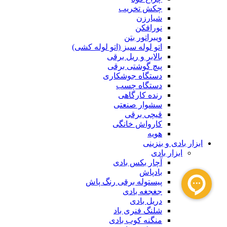
چکش تخریب
شیارزن
نورافکن
ویبراتور بتن
اتو لوله سبز (اتو لوله کشی)
بالابر و ریل برقی
پیچ گوشتی برقی
دستگاه جوشکاری
دستگاه چسب
رنده کارگاهی
سشوار صنعتی
قیچی برقی
کارواش خانگی
هویه
ابزار بادی و بنزینی
ابزار بادی
آچار بکس بادی
بادپاش
پیستوله برقی رنگ پاش
جغجغه بادی
دریل بادی
شلنگ فنری باد
منگنه کوب بادی