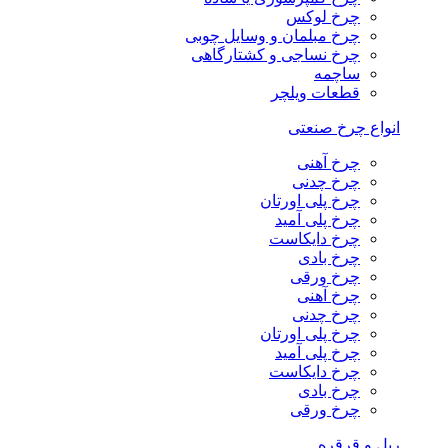
چرخ لوکس
چرخ مبلمان و وسایل چوبی
چرخ نساجی و کشتارگاهی
ساچمه
قطعات ویلچر
انواع چرخ صنعتی
چرخ آهنی
چرخ چدنی
چرخ پلی اورتان
چرخ پلی آمید
چرخ دایکاست
چرخ بادی
چرخ ورقی
چرخ آهنی
چرخ چدنی
چرخ پلی اورتان
چرخ پلی آمید
چرخ دایکاست
چرخ بادی
چرخ ورقی
ریل و قرقره