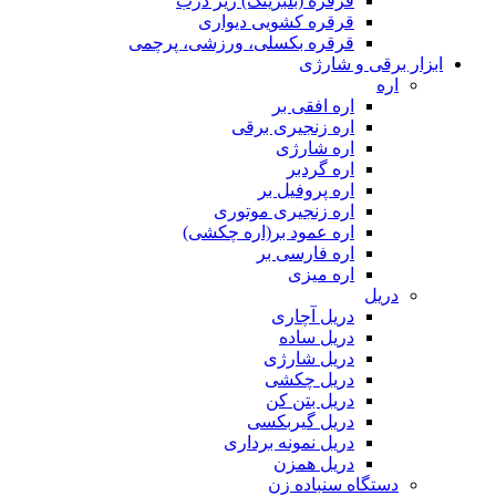
قرقره (بلبرینگ) زیر درب
قرقره کشویی دیواری
قرقره بکسلی، ورزشی، پرچمی
ابزار برقی و شارژی
اره
اره افقی بر
اره زنجیری برقی
اره شارژی
اره گردبر
اره پروفیل بر
اره زنجیری موتوری
اره عمود بر(اره چکشی)
اره فارسی بر
اره میزی
دریل
دریل آچاری
دریل ساده
دریل شارژی
دریل چکشی
دریل بتن کن
دریل گیربکسی
دریل نمونه برداری
دریل همزن
دستگاه سنباده زن