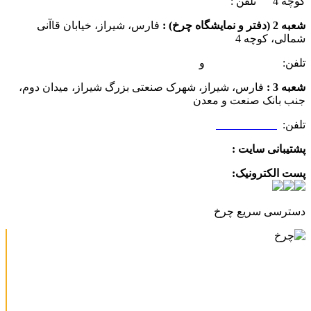
کوچه 4 تلفن :
07137385162
شعبه 2 (دفتر و نمایشگاه چرخ) :
فارس، شیراز، خیابان قاآنی
شمالی، کوچه 4
تلفن:
07132349472
و
07132332354
شعبه 3 :
فارس، شیراز، شهرک صنعتی بزرگ شیراز، میدان دوم،
جنب بانک صنعت و معدن
تلفن:
09025506188
پشتیبانی سایت :
09390612819
پست الکترونیک:
info@charkhabzar.com
دسترسی سریع چرخ