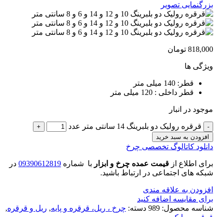
بزرگنمایی تصویر
818,000
تومان
ویژگی ها
قطر: 140 میلی متر
قطر داخلی : 120 میلی متر
موجود در انبار
قرقره رولیک دو بلبرینگ 14 سانتی متر عدد
افزودن به سبد خرید
دانلود کاتالوگ تخصصی چرخ
برای اطلاع از
قیمت عمده چرخ و ابزار
با شماره
09390612819
در
شبکه های اجتماعی در ارتباط باشید.
افزودن به علاقه مندی
برای مقایسه اضافه کنید
شناسه محصول:
989
دسته:
چرخ ، ریل، قرقره و پایه
,
ریل و قرقره
,