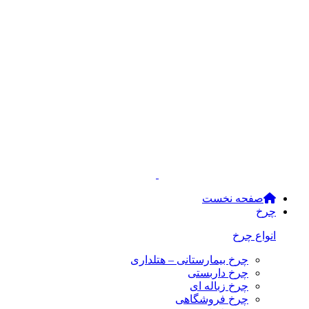
صفحه نخست
چرخ
انواع چرخ
چرخ بیمارستانی – هتلداری
چرخ داربستی
چرخ زباله ای
چرخ فروشگاهی