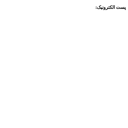
پست الکترونیک:
info@charkhabzar.com