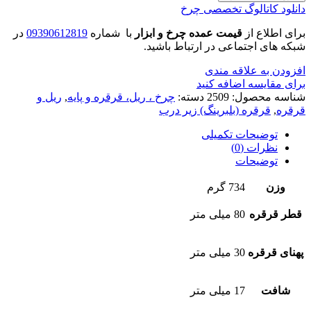
دانلود کاتالوگ تخصصی چرخ
برای اطلاع از
قیمت عمده چرخ و ابزار
با شماره
09390612819
در
شبکه های اجتماعی در ارتباط باشید.
افزودن به علاقه مندی
برای مقایسه اضافه کنید
شناسه محصول:
2509
دسته:
چرخ ، ریل، قرقره و پایه
,
ریل و
قرقره
,
قرقره (بلبرینگ) زیر درب
توضیحات تکمیلی
نظرات (0)
توضیحات
وزن
734 گرم
قطر قرقره
80 میلی متر
پهنای قرقره
30 میلی متر
شافت
17 میلی متر