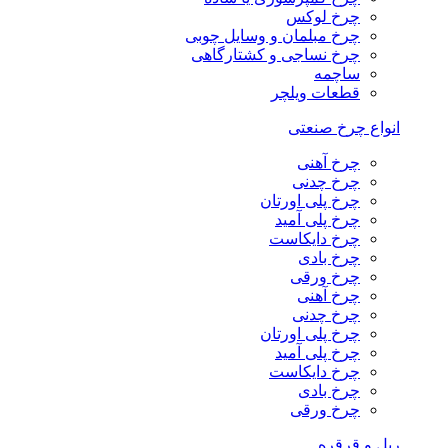
چرخ لوکس
چرخ مبلمان و وسایل چوبی
چرخ نساجی و کشتارگاهی
ساچمه
قطعات ویلچر
انواع چرخ صنعتی
چرخ آهنی
چرخ چدنی
چرخ پلی اورتان
چرخ پلی آمید
چرخ دایکاست
چرخ بادی
چرخ ورقی
چرخ آهنی
چرخ چدنی
چرخ پلی اورتان
چرخ پلی آمید
چرخ دایکاست
چرخ بادی
چرخ ورقی
ریل و قرقره