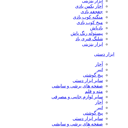
ابزار بنزینی
آچار بکس بادی
جغجغه بادی
منگنه کوب بادی
میخ کوب بادی
بادپاش
پیستوله رنگ پاش
شلنگ فنری باد
ابزار بنزینی
ابزار دستی
آچار
انبر
پیچ گوشتی
سایر ابزار دستی
صفحه های برشی و سایشی
مته و قلم
سایر لوازم جانبی و مصرفی
آچار
انبر
پیچ گوشتی
سایر ابزار دستی
صفحه های برشی و سایشی