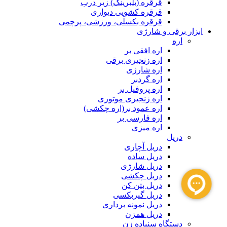
قرقره (بلبرینگ) زیر درب
قرقره کشویی دیواری
قرقره بکسلی، ورزشی، پرچمی
ابزار برقی و شارژی
اره
اره افقی بر
اره زنجیری برقی
اره شارژی
اره گردبر
اره پروفیل بر
اره زنجیری موتوری
اره عمود بر(اره چکشی)
اره فارسی بر
اره میزی
دریل
دریل آچاری
دریل ساده
دریل شارژی
دریل چکشی
دریل بتن کن
دریل گیربکسی
دریل نمونه برداری
دریل همزن
دستگاه سنباده زن