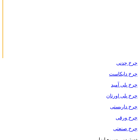
چرخ چدنی
چرخ دایکاست
چرخ پلی آمید
چرخ پلی اورتان
چرخ داربستی
چرخ ورقی
چرخ صنعتی
دسترسی سریع ابزار