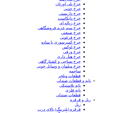
چرخ پلی اورتان
چرخ چدنی
چرخ داربستی
چرخ دایکاست
چرخ زباله ای
چرخ سبد خرید فروشگاهی
چرخ صنعتی
چرخ فرغونی
چرخ کمپرسوری یا ساده
چرخ لوکس
چرخ ورقی
چرخ هتل داری
چرخ نساجی و کشتارگاهی
چرخ مبلمان و وسایل چوبی
ساچمه
قطعات ویلچر
پایه و قطعات صندلی
پایه پلاستیکی
پایه فلزی
قطعات صندلی
ریل و قرقره
ریل
قرقره (بلبرینگ) بالای درب