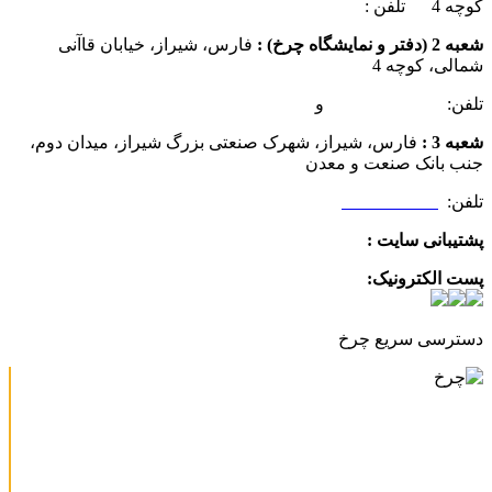
کوچه 4 تلفن :
07137385162
شعبه 2 (دفتر و نمایشگاه چرخ) :
فارس، شیراز، خیابان قاآنی
شمالی، کوچه 4
تلفن:
07132349472
و
07132332354
شعبه 3 :
فارس، شیراز، شهرک صنعتی بزرگ شیراز، میدان دوم،
جنب بانک صنعت و معدن
تلفن:
09025506188
پشتیبانی سایت :
09390612819
پست الکترونیک:
info@charkhabzar.com
دسترسی سریع چرخ